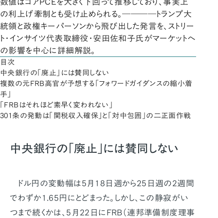
数値はコアPCEを大きく下回って推移しており、事実上
の利上げ牽制とも受け止められる。――――トランプ大
統領と政権キーパーソンから飛び出した発言を、ストリー
ト・インサイツ代表取締役・安田佐和子氏がマーケットへ
の影響を中心に詳細解説。
目次
中央銀行の「廃止」には賛同しない
複数の元FRB高官が予想する「フォワードガイダンスの縮小着
手」
「FRBはそれほど素早く変われない」
301条の発動は「関税収入確保」と「対中包囲」の二正面作戦
中央銀行の「廃止」には賛同しない
ドル円の変動幅は5月18日週から25日週の2週間
でわずか1.65円にとどまった。しかし、この静寂がい
つまで続くかは、5月22日にFRB（連邦準備制度理事