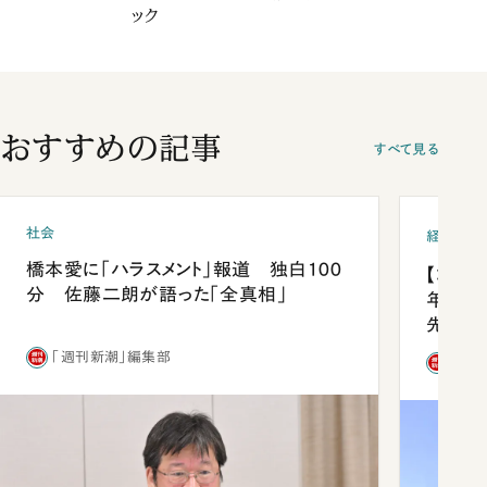
ック
おすすめの記事
すべて見る
社会
経済・ビ
橋本愛に「ハラスメント」報道 独白100
【コン
分 佐藤二朗が語った「全真相」
年会は
先1位
「週刊新潮」編集部
「週