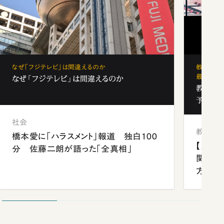
なぜ「フジテレビ」は間違えるのか
教育の地
最新勢力
なぜ「フジテレビ」は間違えるのか
教育の地
予備校
社会
教育
橋本愛に「ハラスメント」報道 独白100
【九州
分 佐藤二朗が語った「全真相」
関西資
方