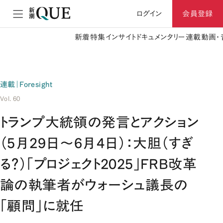
ログイン
会員登録
新着
特集
インサイト
ドキュメンタリー
連載
動画・
連載｜Foresight
Vol. 60
トランプ大統領の発言とアクション
（5月29日～6月4日）：大胆（すぎ
る？）「プロジェクト2025」FRB改革
論の執筆者がウォーシュ議長の
「顧問」に就任