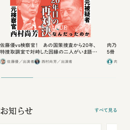
佐藤優vs検察官！ あの国策捜査から20年、
肉乃小路ニ
特捜取調室で対峙した因縁の二人がいま語り
5冊
合ったこと
佐藤優／出演者
西村尚芳／出演者
肉乃小路
お知らせ
すべて見る