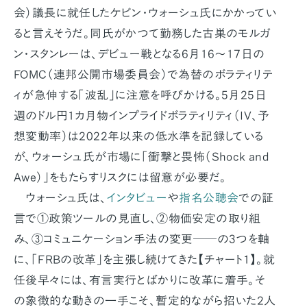
会）議長に就任したケビン・ウォーシュ氏にかかってい
ると言えそうだ。同氏がかつて勤務した古巣のモルガ
ン・スタンレーは、デビュー戦となる6月16〜17日の
FOMC（連邦公開市場委員会）で為替のボラティリテ
ィが急伸する「波乱」に注意を呼びかける。5月25日
週のドル円1カ月物インプライドボラティリティ（IV、予
想変動率）は2022年以来の低水準を記録している
が、ウォーシュ氏が市場に「衝撃と畏怖（Shock and
Awe）」をもたらすリスクには留意が必要だ。
ウォーシュ氏は、
インタビュー
や
指名公聴会
での証
言で①政策ツールの見直し、②物価安定の取り組
み、③コミュニケーション手法の変更――の3つを軸
に、「FRBの改革」を主張し続けてきた【チャート1】。就
任後早々には、有言実行とばかりに改革に着手。そ
の象徴的な動きの一手こそ、暫定的ながら招いた2人