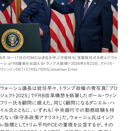
6月16〜17日のFOMCは波乱を呼ぶ可能性も［宣誓就任式を終えたウォ
ーシュFRB議長を出迎えるトランプ大統領＝2026年5月22日、アメリカ・
ワシントンDC］（C）REUTERS/Jonathan Ernst
ウォーシュ議長は就任早々、トランプ政権の青写真「プロ
ジェクト2025」でFRB改革構想を執筆したポール・ウィン
フリー氏を顧問に据えた。同じく顧問になるダニエル・ハ
イル氏とともに、いずれも「中央銀行での勤務経験を持
たない保守系政策アナリスト」だ。ウォーシュ氏はインフ
レ指標としてトリム平均PCEの重視を公言するが、その