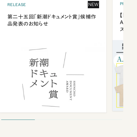
PRESEN
NEW
RELEASE
【「新潮
第二十五回「新潮ドキュメント賞」候補作
Anni
品発表のお知らせ
ズプレ