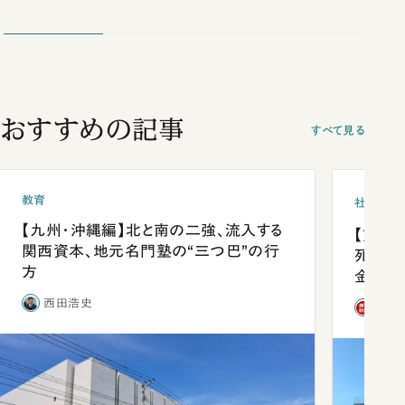
おすすめの記事
すべて見る
教育
社会
【九州・沖縄編】北と南の二強、流入する
【熊本
関西資本、地元名門塾の“三つ巴”の行
死を分
方
金」
西田浩史
「週