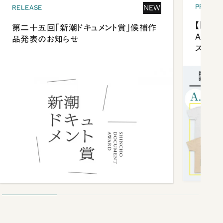
PRESEN
NEW
RELEASE
【「新潮
第二十五回「新潮ドキュメント賞」候補作
Anni
品発表のお知らせ
ズプレ