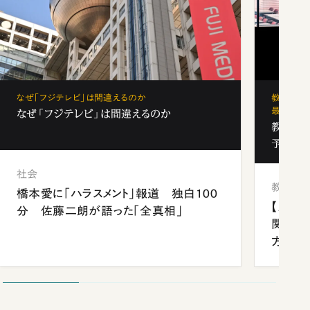
なぜ「フジテレビ」は間違えるのか
教育の地
最新勢力
なぜ「フジテレビ」は間違えるのか
教育の地
予備校
社会
教育
橋本愛に「ハラスメント」報道 独白100
【九州
分 佐藤二朗が語った「全真相」
関西資
方