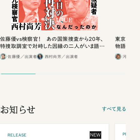
佐藤優vs検察官！ あの国策捜査から20年、
東京は都心
特捜取調室で対峙した因縁の二人がいま語り
物語」にリ
合ったこと
佐藤優／出演者
西村尚芳／出演者
河野有理
お知らせ
すべて見る
PRESEN
NEW
RELEASE