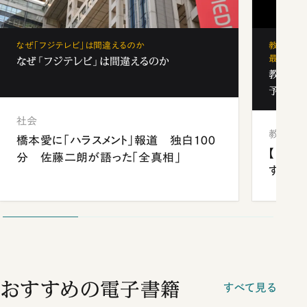
なぜ「フジテレビ」は間違えるのか
教育の地
最新勢力
なぜ「フジテレビ」は間違えるのか
教育の地
予備校
社会
教育
橋本愛に「ハラスメント」報道 独白100
【中国
分 佐藤二朗が語った「全真相」
する“
おすすめの電子書籍
すべて見る