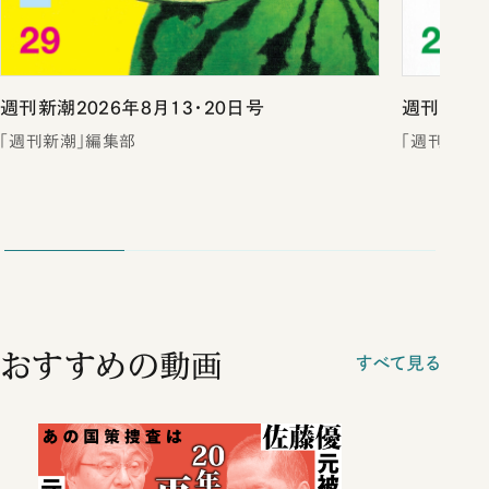
週刊新潮2026年8月13・20日号
週刊新潮2
「週刊新潮」編集部
「週刊新潮
おすすめの動画
すべて見る