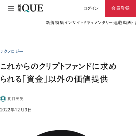
ログイン
会員登録
新着
特集
インサイト
ドキュメンタリー
連載
動画・
テクノロジー
これからのクリプトファンドに求め
られる「資金」以外の価値提供
夏目英男
2022年12月3日