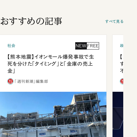
おすすめの記事
すべて見る
NEW
FREE
社会
政治
【熊本地震】イオンモール爆発事故で生
【内閣
死を分けた「タイミング」と「金庫の売上
する人
金」
不仲説
「週刊新潮」編集部
「週