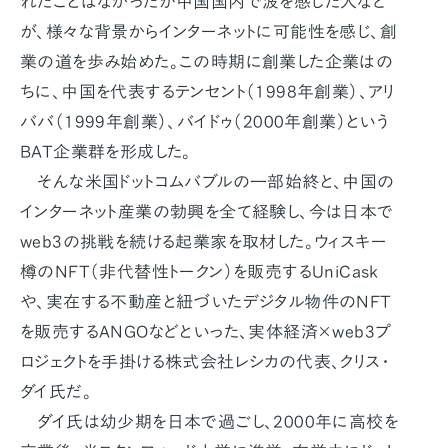
れたことはなかったが中国国内で波を感じた人など
が、様々な背景からインターネットに可能性を感じ、創
業の道を歩み始めた。この時期に創業した企業はの
ちに、中国を代表するテンセント（1998年創業）、アリ
ババ（1999年創業）、バイドゥ（2000年創業）という
BAT企業群を形成した。
そんな米国ドットコムバブルの一部始終と、中国の
インターネット産業の勃興を全て経験し、今は日本で
web3の挑戦を続ける起業家を取材した。ウィスキー
樽のNFT（非代替性トークン）を販売するUniCask
や、実在する不動産と紐づいたデジタル物件のNFT
を販売するANGOなどといった、実体経済×web3プ
ロジェクトを手掛ける株式会社レシカの代表、クリス・
ダイ氏だ。
ダイ氏は幼少期を日本で過ごし、2000年に高校を