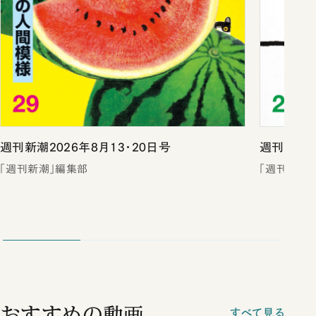
週刊新潮2026年8月13・20日号
週刊新潮2
「週刊新潮」編集部
「週刊新潮
おすすめの動画
すべて見る