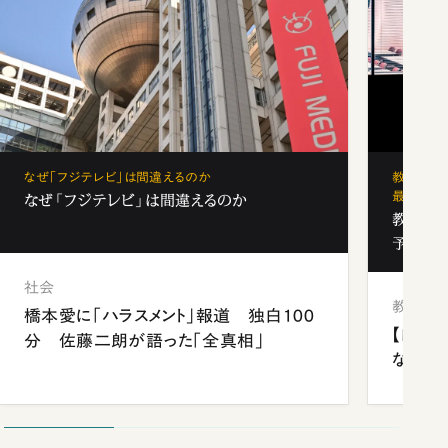
なぜ「フジテレビ」は間違えるのか
教育の地
最新勢力
なぜ「フジテレビ」は間違えるのか
教育の地
予備校
社会
教育
橋本愛に「ハラスメント」報道 独白100
【四国
分 佐藤二朗が語った「全真相」
ながら