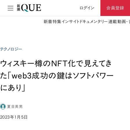
ログイン
会員登録
新着
特集
インサイト
ドキュメンタリー
連載
動画・
テクノロジー
ウィスキー樽のNFT化で見えてき
た「web3成功の鍵はソフトパワー
にあり」
夏目英男
2023年1月5日