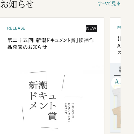
お知らせ
すべて見る
PRESEN
NEW
RELEASE
【「新潮
第二十五回「新潮ドキュメント賞」候補作
Anni
品発表のお知らせ
ズプレ