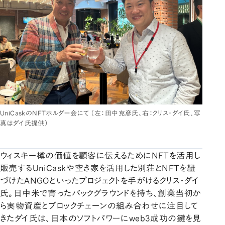
UniCaskのNFTホルダー会にて （左：田中克彦氏、右：クリス・ダイ氏、写
真はダイ氏提供）
ウィスキー樽の価値を顧客に伝えるためにNFTを活用し
販売するUniCaskや空き家を活用した別荘とNFTを紐
づけたANGOといったプロジェクトを手がけるクリス・ダイ
氏。日中米で育ったバックグラウンドを持ち、創業当初か
ら実物資産とブロックチェーンの組み合わせに注目して
きたダイ氏は、日本のソフトパワーにweb3成功の鍵を見