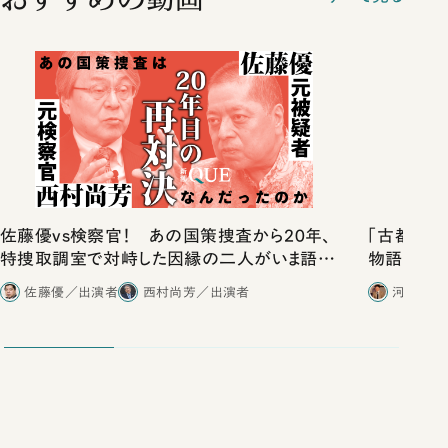
佐藤優vs検察官！ あの国策捜査から20年、
「古都」化
特捜取調室で対峙した因縁の二人がいま語り
物語」にリ
合ったこと
佐藤優／出演者
西村尚芳／出演者
河野有理