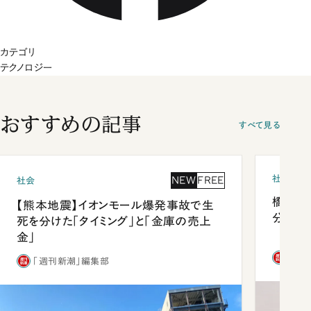
カテゴリ
テクノロジー
おすすめの記事
すべて見る
社会
NEW
FREE
社会
橋本愛
【熊本地震】イオンモール爆発事故で生
分 佐
死を分けた「タイミング」と「金庫の売上
金」
「週
「週刊新潮」編集部