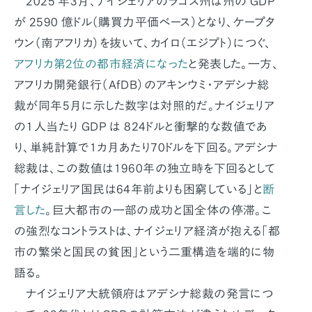
2025 年3月、ナイジェリアのラゴス州は州の GDP
が 2590 億ドル（購買力平価ベース）となり、ケープタ
ウン（南アフリカ）を抜いて、カイロ（エジプト）につぐ、
アフリカ第2位の都市経済になった
と発表した。一方、
アフリカ開発銀行（AfDB）のアキンウミ・アデシナ総
裁が同年5月に示した数字は対照的だ。ナイジェリア
の１人当たり GDP は 824ドルと衝撃的な数値であ
り、単純計算で1カ月あたり70ドルを下回る。アデシナ
総裁は、この数値は1960年の独立時を下回るとして
「ナイジェリア国民は64年前よりも困窮している」と
断
言した
。巨大都市の一部の成功と国全体の停滞。こ
の強烈なコントラストは、ナイジェリア経済が抱える「都
市の繁栄と国民の貧困」という二重構造を端的に物
語る。
ナイジェリア大統領府はアデシナ総裁の発言につ