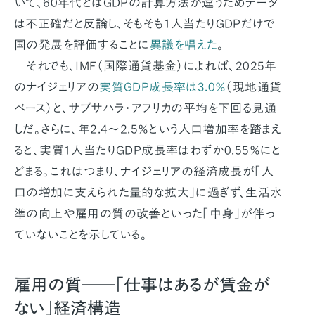
いて、60年代とはGDPの計算方法が違うためデータ
は不正確だと反論し、そもそも1人当たりGDPだけで
国の発展を評価することに
異議を唱えた
。
それでも、IMF（国際通貨基金）によれば、2025年
のナイジェリアの
実質GDP成長率は3.0％
（現地通貨
ベース）と、サブサハラ・アフリカの平均を下回る見通
しだ。さらに、年2.4〜2.5％という人口増加率を踏まえ
ると、実質1人当たりGDP成長率はわずか0.55％にと
どまる。これはつまり、ナイジェリアの経済成長が「人
口の増加に支えられた量的な拡大」に過ぎず、生活水
準の向上や雇用の質の改善といった「中身」が伴っ
ていないことを示している。
雇用の質――「仕事はあるが賃金が
ない」経済構造