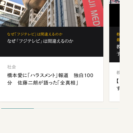
なぜ「フジテレビ」は間違えるのか
教育の地
最新勢力
なぜ「フジテレビ」は間違えるのか
教育の地
予備校
社会
教育
橋本愛に「ハラスメント」報道 独白100
【中国
分 佐藤二朗が語った「全真相」
する“