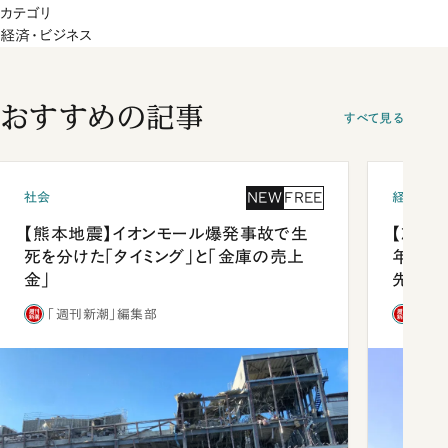
カテゴリ
経済・ビジネス
おすすめの記事
すべて見る
NEW
FREE
社会
経済・ビ
【熊本地震】イオンモール爆発事故で生
【就活
死を分けた「タイミング」と「金庫の売上
年会は
金」
先1位
「週刊新潮」編集部
「週