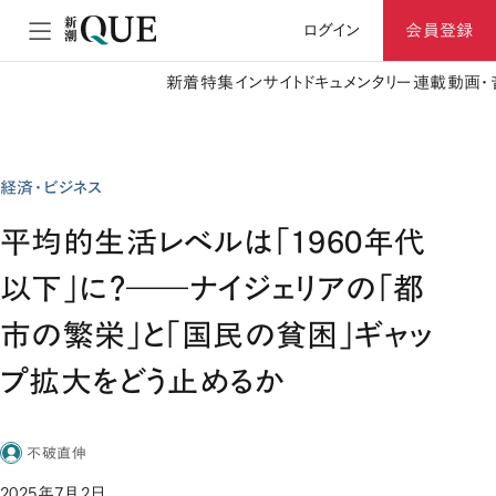
ログイン
会員登録
新着
特集
インサイト
ドキュメンタリー
連載
動画・
経済・ビジネス
平均的生活レベルは「1960年代
以下」に？――ナイジェリアの「都
市の繁栄」と「国民の貧困」ギャッ
プ拡大をどう止めるか
不破直伸
2025年7月2日