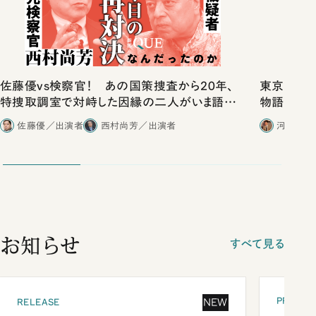
佐藤優vs検察官！ あの国策捜査から20年、
東京は都心
特捜取調室で対峙した因縁の二人がいま語り
物語」にリ
合ったこと
佐藤優／出演者
西村尚芳／出演者
河野有理
お知らせ
すべて見る
PRESEN
NEW
RELEASE