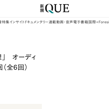
着
特集
インサイト
ドキュメンタリー
連載
動画・音声
電子書籍
国際+Foresi
」 オーディ
（全6回）