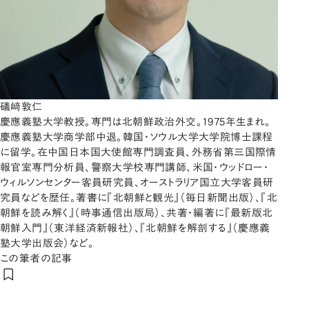
礒﨑敦仁
慶應義塾大学教授。専門は北朝鮮政治外交。1975年生まれ。
慶應義塾大学商学部中退。韓国・ソウル大学大学院博士課程
に留学。在中国日本国大使館専門調査員、外務省第三国際情
報官室専門分析員、警察大学校専門講師、米国・ウッドロー・
ウィルソンセンター客員研究員、オーストラリア国立大学客員研
究員などを歴任。著書に『北朝鮮と観光』（毎日新聞出版）、『北
朝鮮を読み解く』（時事通信出版局）、共著・編著に『最新版北
朝鮮入門』（東洋経済新報社）、『北朝鮮を解剖する』（慶應義
塾大学出版会）など。
この筆者の記事