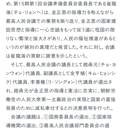
め、第15期第1回会議準備委員会委員長である崔龍
海（チェ・リョンヘ）は、金正恩の指導力を称えながら
最高人民会議での業務を振り返り、金正恩の国家建
設思想と指導に一心忠誠をもって従う道に祖国の限
りない繁栄と強大さがあり、人民の福祉増進があると
いうのが絶対の真理だと発言した。それに対し、会議
は崔龍海の貢献に謝意を示したという。
そして、最高人民会議の議長として趙甬元（チョ・ヨ
ンウォン）代議員、副議長として金亨植（キム・ヒョンシ
ク）代議員、李善権（リ・ソングォン）代議員が選出さ
れ、趙甬元が金正恩の指導と憲法に忠実に、朝鮮労
働党の人民大衆第一主義政治の実現と国家の富強
発展のために滅私奉仕するとの決意表明を行った。
会議の議題は、①国務委員長の選出、②国家指
導機関の選出、③最高人民会議部門委員会の選