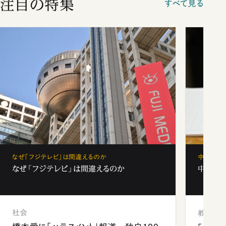
注目の特集
すべて見る
なぜ「フジテレビ」は間違えるのか
中学受験
なぜ「フジテレビ」は間違えるのか
中学受験
社会
教育