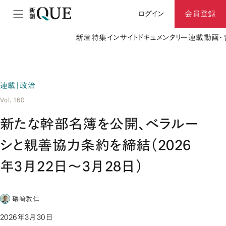
ログイン
会員登録
新着
特集
インサイト
ドキュメンタリー
連載
動画・
連載｜政治
Vol. 160
新たな幹部名簿を公開、ベラルー
シと親善協力条約を締結（2026
年3月22日～3月28日）
礒﨑敦仁
2026年3月30日