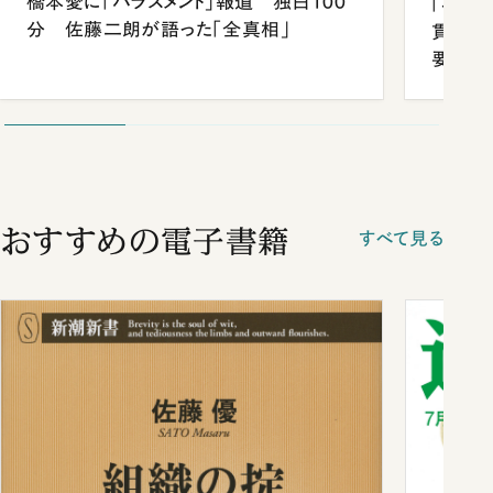
橋本愛に「ハラスメント」報道 独白100
「早実
分 佐藤二朗が語った「全真相」
貫校へ
要だっ
おすすめの電子書籍
すべて見る