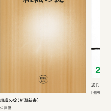
週刊新潮2
「週刊新潮
組織の掟（新潮新書）
佐藤優