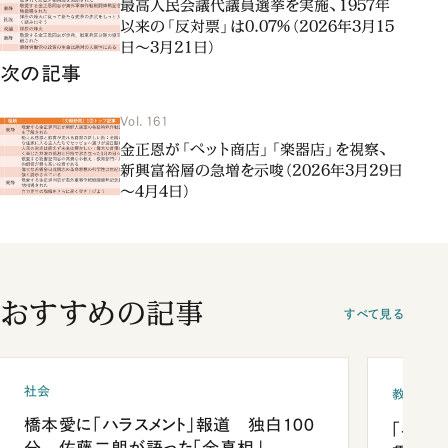
最高人民会議代議員選挙を実施、1957年
以来の「反対票」は0.07％（2026年3月15
日～3月21日）
次の記事
Vol. 161
金正恩が「ペット商店」「楽器店」を視察、
新興富裕層の急増を示唆（2026年3月29日
～4月4日）
おすすめの記事
すべて見る
社会
教育
橋本愛に「ハラスメント」報道 独白100
「早実
分 佐藤二朗が語った「全真相」