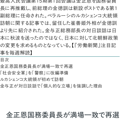
最高人民会議第15期第1回会議は金正恩を国務委員
長に再推戴し、前総理の金徳訓は新設ポストである第1
副総理に任命された。ベラルーシのルカシェンコ大統領
訪朝に関する記事では、留任した崔善姫外相が金徳訓
より先に紹介された。金与正総務部長の対日談話は日
本に秋波を送ったのではなく、日本に対して北朝鮮政策
の変更を求めるものとなっている。【『労働新聞』注目記
事を毎週解読】
目次
金正恩国務委員長が満場一致で再選
「社会安全軍」を「警察」に改編準備
ルカシェンコ大統領が初めて訪朝
金与正が対日談話で「個人的な立場」を強調した理由
金正恩国務委員長が満場一致で再選