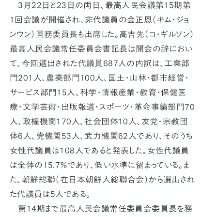
3月22日と23日の両日、最高人民会議第15期第
1回会議が開催され、非代議員の金正恩（キム・ジョ
ンウン）国務委員長も出席した。高吉先（コ・ギルソン）
最高人民会議常任委員会書記長は開会の辞におい
て、今回選出された代議員687人の内訳は、工業部
門201人、農業部門100人、国土・山林・都市経営・
サービス部門15人、科学・情報産業・教育・保健医
療・文学芸術・出版報道・スポーツ・革命事績部門70
人、政権機関170人、社会団体10人、友党・宗教団
体6人、党機関53人、武力機関62人であり、そのうち
女性代議員は108人であると発表した。女性代議員
は全体の15.7％であり、低い水準に留まっている。ま
た、朝鮮総聯（在日本朝鮮人総聯合会）から選出され
た代議員は5人である。
第14期まで最高人民会議常任委員会委員長を務