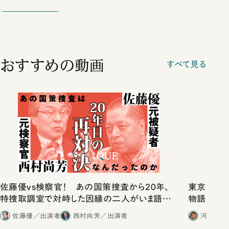
おすすめの動画
すべて見る
佐藤優vs検察官！ あの国策捜査から20年、
東京は都心
特捜取調室で対峙した因縁の二人がいま語り
物語」にリ
合ったこと
佐藤優／出演者
西村尚芳／出演者
河野有理