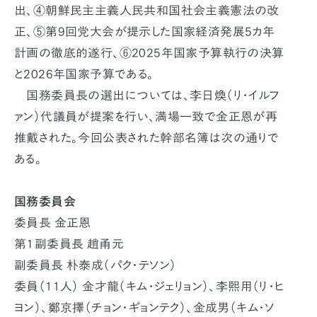
出、④朝鮮民主主義人民共和国社会主義憲法の改
正、⑤第9回党大会が提示した国家経済発展5カ年
計画の徹底的遂行、⑥2025年国家予算執行の決算
と2026年国家予算である。
国務委員長の選出については、李日煥（リ・イルフ
ァン）代議員が提案を行い、満場一致で金正恩が再
推戴された。今回公表された幹部名簿は次の通りで
ある。
国務委員会
委員長 金正恩
第１副委員長 趙甬元
副委員長 朴泰成（パク・テソン）
委員（11人） 金才龍（キム・ジェリョン）、李煕用（リ・ヒ
ヨン）、鄭京擇（チョン・ギョンテク）、金成男（キム・ソ