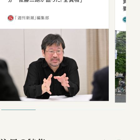
貫校へ
要だっ
「週刊新潮」編集部
「新