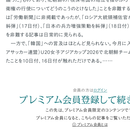
衛権の行使についてどうのこうのとけなした」ことを非難す
は『労働新聞』に非掲載であったが、「ロシア大統領補佐
糾弾」（17日付）、「日本の兵力増強策動を糾弾」（18日
を非難する記事は日常的に見られる。
一方で、「韓国」への言及はほとんど見られない。今月に入っ
アサッカー連盟）U20女子アジアカップ2026で北朝鮮チ
たことを10日付、16日付が触れただけである。……
会員の方は
ログイン
プレミアム会員登録して続
この先は、プレミアム会員限定のコンテンツで
プレミアム会員になると、こちらの記事をご覧いただ
プレミアム会員とは