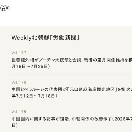
0
Weekly北朝鮮『労働新聞』
Vol. 177
崔善姫外相がプーチン大統領と会談、戦後の蜜月関係維持を模索
月19日～7月25日）
Vol. 176
中国とベラルーシの代表団が「元山葛麻海岸観光地区」を相次い
年7月12日～7月18日）
Vol. 175
中国国内に関する記事が復活、中朝関係の改善示す（2026年7
日）