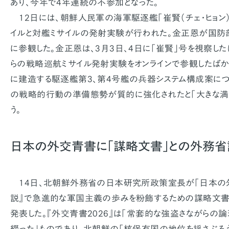
あり、今年で4年連続の不参加となった。
12日には、朝鮮人民軍の海軍駆逐艦「崔賢（チェ・ヒョン
イルと対艦ミサイルの発射実験が行われた。金正恩が国防
に参観した。金正恩は、3月3日、4日に「崔賢」号を視察した
らの戦略巡航ミサイル発射実験をオンラインで参観したばか
に建造する駆逐艦第3、第4号艦の兵器システム構成案に
の戦略的行動の準備態勢が質的に強化されたと「大きな満
う。
日本の外交青書に「謀略文書」との外務省
14日、北朝鮮外務省の日本研究所政策室長が「日本の
説』で急進的な軍国主義の歩みを粉飾するための謀略文書
発表した。『外交青書2026』は「常套的な強盗さながらの
綴った」ものであり、北朝鮮の「核保有国の地位を揺さぶろう