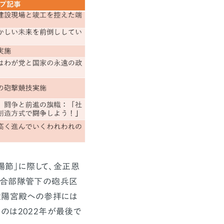
陽節」に際して、金正恩
連合部隊管下の砲兵区
太陽宮殿への参拝には
のは2022年が最後で