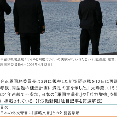
今回は戦略巡航ミサイルと対艦ミサイルの実験が行われたという［駆逐艦「崔賢
恩国務委員長ら＝2026年4月12日］
金正恩国務委員長は3月に視察した新型駆逐艦を12日に再訪
参観、同型艦の建造計画に満足の意を示した。「太陽節」（1
は4年連続で不参加。日本の「軍国主義化」や「兵力増強」を
に掲載されている。【『労働新聞』注目記事を毎週解読】
目次
日本の外交青書に「謀略文書」との外務省談話