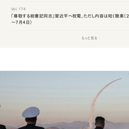
Vol. 174
「尊敬する総書記同志」習近平へ祝電、ただし内容は短く簡素（20
～7月4日）
もっと見る