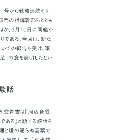
）」号から戦略巡航ミサ
部門の指導幹部らととも
ほか、3月10日に同艦か
りである。今回は、新た
ついての報告を受け、軍
足」の意を表明したとい
談話
外交青書は『周辺脅威
である」と題する談話を
論理と理の通らぬ言葉で
と妄想」して、「正当防