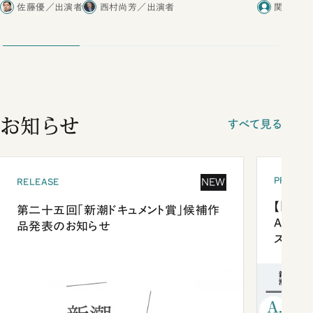
佐藤優／出演者
西村尚芳／出演者
関瑶子／
お知らせ
すべて見る
PRESEN
NEW
RELEASE
【「新潮
第二十五回「新潮ドキュメント賞」候補作
Anni
品発表のお知らせ
ズプレ