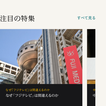
注目の特集
すべて見る
なぜ「フジテレビ」は間違えるのか
中学受験
なぜ「フジテレビ」は間違えるのか
中学受験