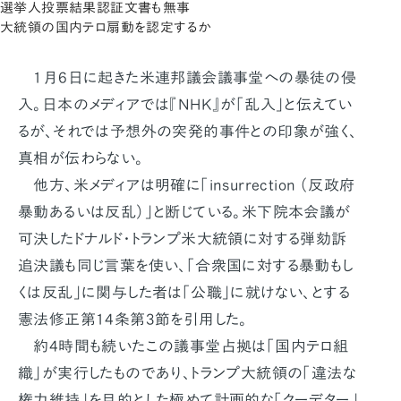
選挙人投票結果認証文書も無事
大統領の国内テロ扇動を認定するか
1月6日に起きた米連邦議会議事堂への暴徒の侵
入。日本のメディアでは『NHK』が「乱入」と伝えてい
るが、それでは予想外の突発的事件との印象が強く、
真相が伝わらない。
他方、米メディアは明確に「insurrection （反政府
暴動あるいは反乱）」と断じている。米下院本会議が
可決したドナルド・トランプ米大統領に対する弾劾訴
追決議も同じ言葉を使い、「合衆国に対する暴動もし
くは反乱」に関与した者は「公職」に就けない、とする
憲法修正第14条第3節を引用した。
約4時間も続いたこの議事堂占拠は「国内テロ組
織」が実行したものであり、トランプ大統領の「違法な
権力維持」を目的とした極めて計画的な「クーデター」