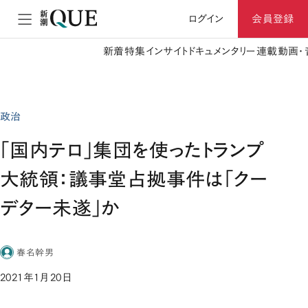
ログイン
会員登録
新着
特集
インサイト
ドキュメンタリー
連載
動画・
政治
「国内テロ」集団を使ったトランプ
大統領：議事堂占拠事件は「クー
デター未遂」か
春名幹男
2021年1月20日