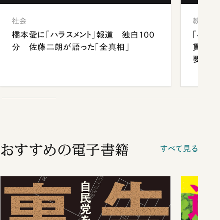
社会
教育
橋本愛に「ハラスメント」報道 独白100
「早実
分 佐藤二朗が語った「全真相」
貫校へ
要だっ
おすすめの電子書籍
すべて見る