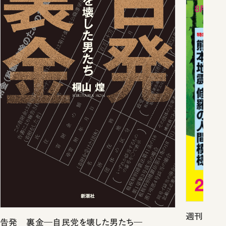
週刊新潮2
告発 裏金―自民党を壊した男たち―