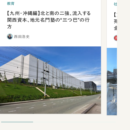
教育
社会
【九州・沖縄編】北と南の二強、流入する
【熊本
関西資本、地元名門塾の“三つ巴”の行
死を分
方
金」
西田浩史
「週