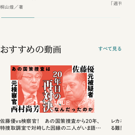
「週刊新潮
桐山煌／著
おすすめの動画
すべて見る
佐藤優vs検察官！ あの国策捜査から20年、
レカネマ
特捜取調室で対峙した因縁の二人がいま語り
る難問｜
合ったこと
特任教授（