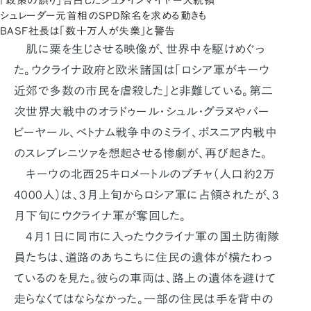
「政策の誤り」告白したシュタインマイヤー大統領
シュレーダー元首相のSPD除名を求める動きも
BASF社長は「数十万人が失業」と警告
肌に粟を生じさせる映像が、世界中を駆けめぐっ
た。ウクライナ政府と欧米諸国は「ロシア軍がキーウ
近郊で多数の市民を虐殺した」と非難している。第二
次世界大戦中のオラドゥール・シュル・グラヌやバー
ビーヤール、ベトナム戦争中のミライ、ボスニア内戦中
のスレブレニツァを想起させる惨劇が、再び起きた。
キーウの北西25キロメートルのブチャ（人口約2万
4000人）は、3月上旬からロシア軍に占領されたが、3
月下旬にウクライナ軍が奪回した。
4月1日に同市に入ったウクライナ軍の国土防衛隊
員たちは、道路のあちこちに住民の遺体が横たわっ
ているのを見た。彼らの車両は、路上の遺体を避けて
走らなくてはならなかった。一部の住民は手を背中の