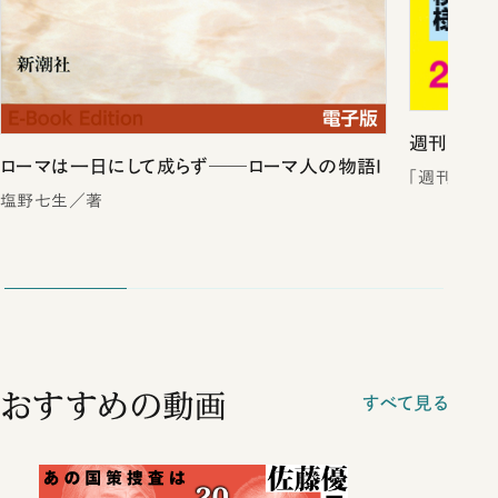
週刊新潮2
ローマは一日にして成らず──ローマ人の物語I
「週刊新潮
塩野七生／著
おすすめの動画
すべて見る