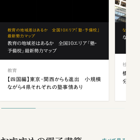
教育の地域差はあるか 全国10エリア「塾・予備校」
なぜ「フ
最新勢力マップ
なぜ「フ
教育の地域差はあるか 全国10エリア「塾・
予備校」最新勢力マップ
社会
教育
橋本愛
【四国編】東京・関西からも進出 小規模
分 佐
ながら4県それぞれの塾事情あり