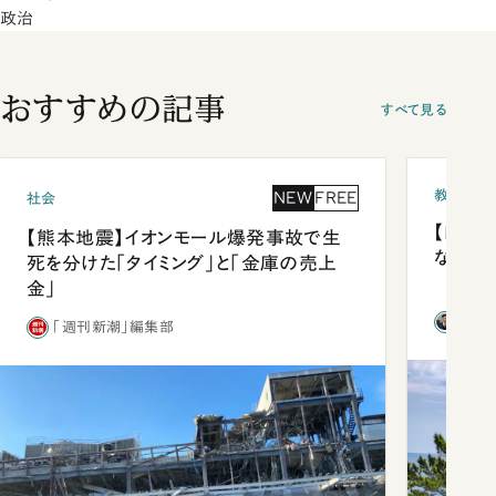
政治
おすすめの記事
すべて見る
教育
NEW
FREE
社会
【四国
【熊本地震】イオンモール爆発事故で生
ながら
死を分けた「タイミング」と「金庫の売上
金」
西田
「週刊新潮」編集部