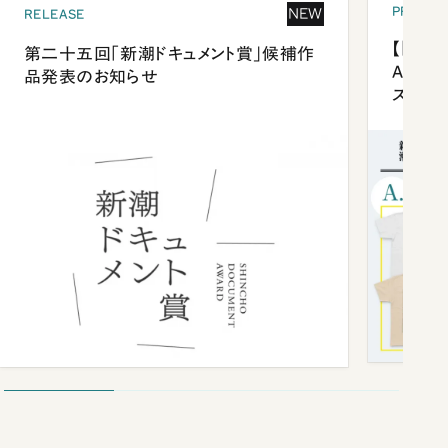
PRESEN
NEW
RELEASE
【「新潮
第二十五回「新潮ドキュメント賞」候補作
Anni
品発表のお知らせ
ズプレ