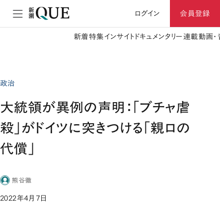
ログイン
会員登録
新着
特集
インサイト
ドキュメンタリー
連載
動画・
政治
大統領が異例の声明：「ブチャ虐
殺」がドイツに突きつける「親ロの
代償」
熊谷徹
2022年4月7日