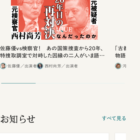
佐藤優vs検察官！ あの国策捜査から20年、
「古都」化
特捜取調室で対峙した因縁の二人がいま語り
物語」にリ
合ったこと
佐藤優／出演者
西村尚芳／出演者
河野有理
お知らせ
すべて見る