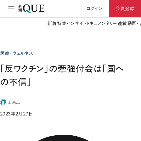
ログイン
会員登録
新着
特集
インサイト
ドキュメンタリー
連載
動画・
医療・ウェルネス
「反ワクチン」の牽強付会は「国へ
の不信」
上昌広
2023年2月27日