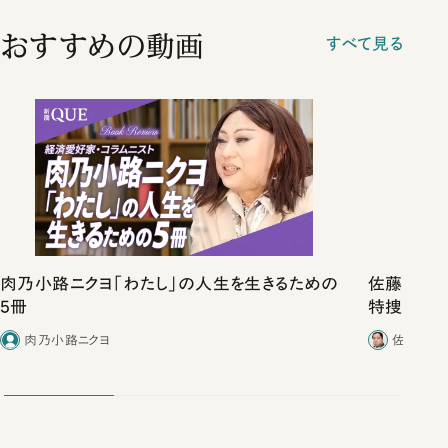
おすすめの動画
すべて見る
肉乃小路ニクヨ「わたし」の人生を生きるための
佐藤優vs
5冊
特捜取調
合ったこと
肉乃小路ニクヨ
佐藤優／