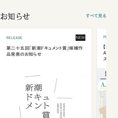
お知らせ
すべて見る
PRESEN
NEW
RELEASE
【「新潮
第二十五回「新潮ドキュメント賞」候補作
Anni
品発表のお知らせ
ズプレ