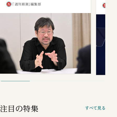
「週刊新潮」編集部
「週
注目の特集
すべて見る