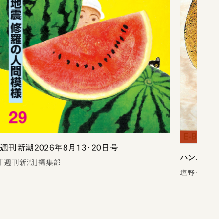
週刊新潮2026年8月13・20日号
ハンニバル
「週刊新潮」編集部
塩野七生／