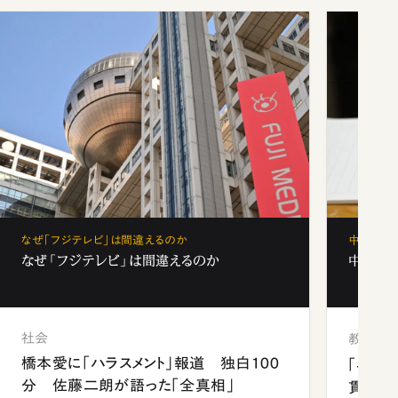
なぜ「フジテレビ」は間違えるのか
中学受験
なぜ「フジテレビ」は間違えるのか
中学受験
社会
教育
橋本愛に「ハラスメント」報道 独白100
「早実
分 佐藤二朗が語った「全真相」
貫校へ