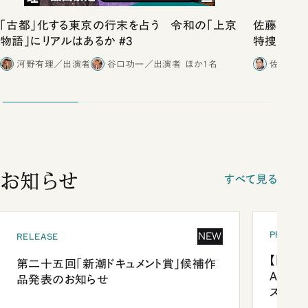
「古都」化する東京の行末を占う 令和の「上京
佐藤優vs
物語」にリアルはあるか #3
特捜取調
合ったこと
河野有理／出演者
谷口功一／出演者
ほか1名
佐藤優／
お知らせ
すべて見る
PRESEN
NEW
RELEASE
【「新潮
第二十五回「新潮ドキュメント賞」候補作
Anni
品発表のお知らせ
ズプレ