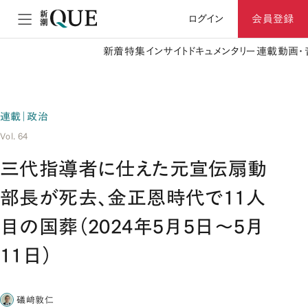
ログイン
会員登録
新着
特集
インサイト
ドキュメンタリー
連載
動画・
連載｜政治
Vol. 64
三代指導者に仕えた元宣伝扇動
部長が死去、金正恩時代で11人
目の国葬（2024年5月5日～5月
11日）
礒﨑敦仁