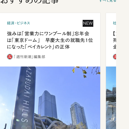
すべて見る
NEW
経済・ビジネス
社会
強みは「営業力にワンプール制」忘年会
【熊本
は「東京ドーム」 早慶大生の就職先1位
死を分
になった「ベイカレント」の正体
金」
「週刊新潮」編集部
「週