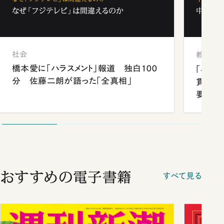
なぜ「フジテレビ」は間違えるのか
中学受験
社会
教育
橋本愛に「ハラスメント」報道 独白100
「早実
分 佐藤二朗が語った「全真相」
貫校へ
要だっ
おすすめの電子書籍
すべて見る