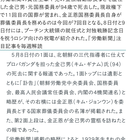
した金己男・元国務委員が94歳で死去した。現政権下
で11回目の国葬が営まれ、金正恩国務委員長自身が
葬儀委員長を務めるのは今回が7回目となる。8日付と9
日付には、プーチン大統領の就任式と対独戦勝記念日
を祝うロシア向けの祝電が紹介された。『労働新聞』注
目記事を毎週解読
5月8日付の1面は、北朝鮮の三代指導者に仕えて
プロパガンダを担った金己男（キム・ギナム）氏（94）
の死去に関する報道であった。1面トップには遺影と
ともに「訃告」（朝鮮労働党中央委員会、国務委員
会、最高人民会議常任委員会、内閣の4機関連名）と
略歴が、その右横には金正恩（キム・ジョンウン）を委
員長とする国家葬儀委員会の名簿が掲載された。ま
た、第2面上段は、金正恩が金己男の霊柩を訪ねたと
の報であった。
『労働新聞』掲載の略歴によると、1929年生まれの金