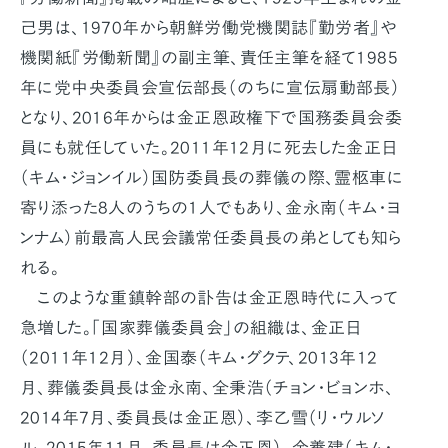
己男は、1970年から朝鮮労働党機関誌『勤労者』や
機関紙『労働新聞』の副主筆、責任主筆を経て1985
年に党中央委員会宣伝部長（のちに宣伝扇動部長）
となり、2016年からは金正恩政権下で国務委員会委
員にも就任していた。2011年12月に死去した金正日
（キム・ジョンイル）国防委員長の葬儀の際、霊柩車に
寄り添った8人のうちの1人でもあり、金永南（キム・ヨ
ンナム）前最高人民会議常任委員長の弟としても知ら
れる。
このような重鎮幹部の訃告は金正恩時代に入って
急増した。「国家葬儀委員会」の組織は、金正日
（2011年12月）、金国泰（キム・グクテ、2013年12
月、葬儀委員長は金永南、全秉浩（チョン・ビョンホ、
2014年7月、委員長は金正恩）、李乙雪（リ・ウルソ
ル、2015年11月、委員長は金正恩）、金養建（キム・