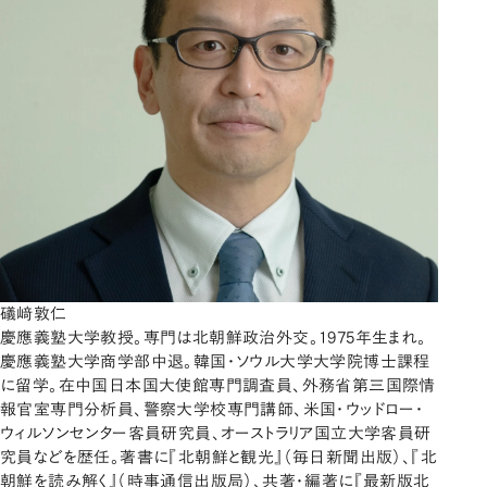
礒﨑敦仁
慶應義塾大学教授。専門は北朝鮮政治外交。1975年生まれ。
慶應義塾大学商学部中退。韓国・ソウル大学大学院博士課程
に留学。在中国日本国大使館専門調査員、外務省第三国際情
報官室専門分析員、警察大学校専門講師、米国・ウッドロー・
ウィルソンセンター客員研究員、オーストラリア国立大学客員研
究員などを歴任。著書に『北朝鮮と観光』（毎日新聞出版）、『北
朝鮮を読み解く』（時事通信出版局）、共著・編著に『最新版北