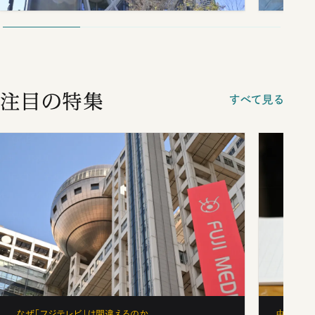
注目の特集
すべて見る
なぜ「フジテレビ」は間違えるのか
中学受験