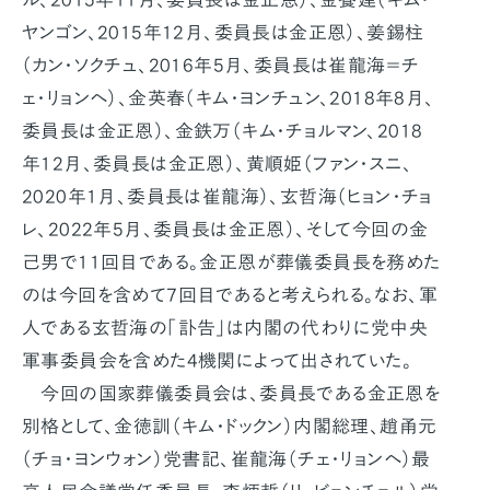
ヤンゴン、2015年12月、委員長は金正恩）、姜錫柱
（カン・ソクチュ、2016年5月、委員長は崔龍海＝チ
ェ・リョンヘ）、金英春（キム・ヨンチュン、2018年8月、
委員長は金正恩）、金鉄万（キム・チョルマン、2018
年12月、委員長は金正恩）、黄順姫（ファン・スニ、
2020年1月、委員長は崔龍海）、玄哲海（ヒョン・チョ
レ、2022年5月、委員長は金正恩）、そして今回の金
己男で11回目である。金正恩が葬儀委員長を務めた
のは今回を含めて7回目であると考えられる。なお、軍
人である玄哲海の「訃告」は内閣の代わりに党中央
軍事委員会を含めた4機関によって出されていた。
今回の国家葬儀委員会は、委員長である金正恩を
別格として、金徳訓（キム・ドックン）内閣総理、趙甬元
（チョ・ヨンウォン）党書記、崔龍海（チェ・リョンヘ）最