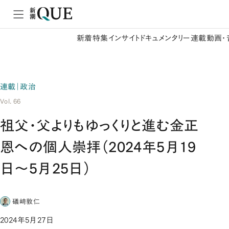
新着
特集
インサイト
ドキュメンタリー
連載
動画・
連載｜政治
Vol. 66
祖父・父よりもゆっくりと進む金正
恩への個人崇拝（2024年5月19
日～5月25日）
礒﨑敦仁
2024年5月27日