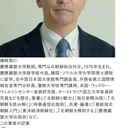
礒﨑敦仁
慶應義塾大学教授。専門は北朝鮮政治外交。1975年生まれ。
慶應義塾大学商学部中退。韓国・ソウル大学大学院博士課程
に留学。在中国日本国大使館専門調査員、外務省第三国際情
報官室専門分析員、警察大学校専門講師、米国・ウッドロー・
ウィルソンセンター客員研究員、オーストラリア国立大学客員研
究員などを歴任。著書に『北朝鮮と観光』（毎日新聞出版）、『北
朝鮮を読み解く』（時事通信出版局）、共著・編著に『最新版北
朝鮮入門』（東洋経済新報社）、『北朝鮮を解剖する』（慶應義
塾大学出版会）など。
この筆者の記事