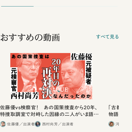
おすすめの動画
すべて見る
佐藤優vs検察官！ あの国策捜査から20年、
「古都」化
特捜取調室で対峙した因縁の二人がいま語り
物語」にリ
合ったこと
佐藤優／出演者
西村尚芳／出演者
河野有理