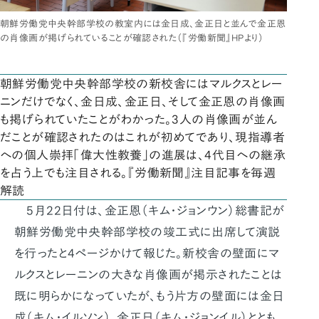
朝鮮労働党中央幹部学校の教室内には金日成、金正日と並んで金正恩
の肖像画が掲げられていることが確認された（『労働新聞』HPより）
朝鮮労働党中央幹部学校の新校舎にはマルクスとレー
ニンだけでなく、金日成、金正日、そして金正恩の肖像画
も掲げられていたことがわかった。3人の肖像画が並ん
だことが確認されたのはこれが初めてであり、現指導者
への個人崇拝「偉大性教養」の進展は、4代目への継承
を占う上でも注目される。『労働新聞』注目記事を毎週
解読
5月22日付は、金正恩（キム・ジョンウン）総書記が
朝鮮労働党中央幹部学校の竣工式に出席して演説
を行ったと4ページかけて報じた。新校舎の壁面にマ
ルクスとレーニンの大きな肖像画が掲示されたことは
既に明らかになっていたが、もう片方の壁面には金日
成（キム・イルソン）、金正日（キム・ジョンイル）ととも