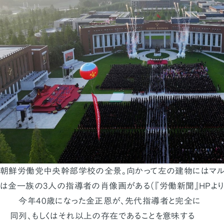
朝鮮労働党中央幹部学校の全景。向かって左の建物にはマル
は金一族の3人の指導者の肖像画がある（『労働新聞』HPより
今年40歳になった金正恩が、先代指導者と完全に
同列、もしくはそれ以上の存在であることを意味する