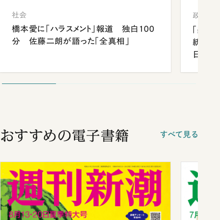
社会
政治
橋本愛に「ハラスメント」報道 独白100
「楽し
分 佐藤二朗が語った「全真相」
統領と
日米関
が明か
談まで
おすすめの電子書籍
すべて見る