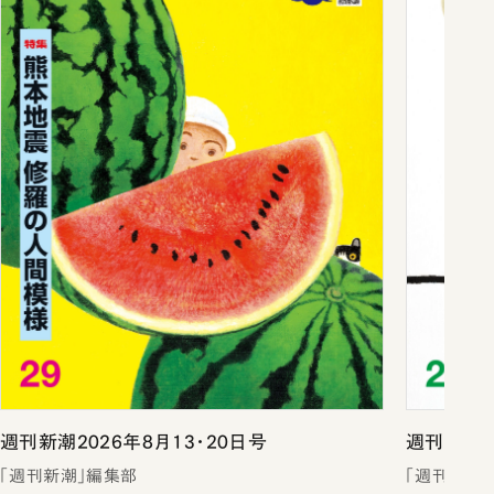
週刊新潮2026年8月13・20日号
週刊新潮2
「週刊新潮」編集部
「週刊新潮