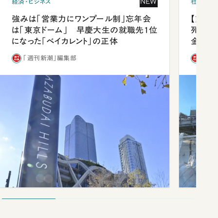
NEW
経済・ビジネス
社会
強みは「営業力にワンプール制」忘年会
【熊本
は「東京ドーム」 早慶大生の就職先1位
死を分
になった「ベイカレント」の正体
金」
「週刊新潮」編集部
「週