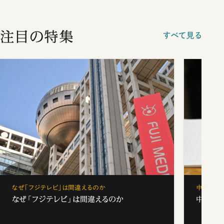
注目の特集
すべて見る
なぜ「フジテレビ」は間違えるのか
中学受験
なぜ「フジテレビ」は間違えるのか
中学受験