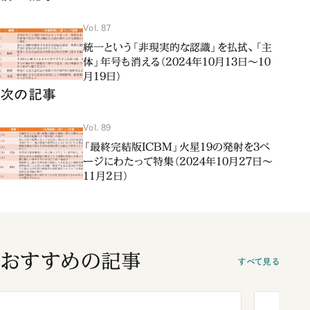
Vol. 87
統一という「非現実的な認識」を払拭、「主
体」年号も消える（2024年10月13日～10
月19日）
次の記事
Vol. 89
「最終完結版ICBM」火星19の発射を3ペ
ージにわたって特集（2024年10月27日～
11月2日）
おすすめの記事
すべて見る