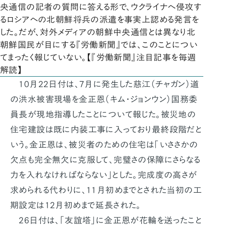
央通信の記者の質問に答える形で、ウクライナへ侵攻す
るロシアへの北朝鮮将兵の派遣を事実上認める発言を
した。だが、対外メディアの朝鮮中央通信とは異なり北
朝鮮国民が目にする『労働新聞』では、このことについ
てまったく報じていない。【『労働新聞』注目記事を毎週
解読】
10月22日付は、7月に発生した慈江（チャガン）道
の洪水被害現場を金正恩（キム・ジョンウン）国務委
員長が現地指導したことについて報じた。被災地の
住宅建設は既に内装工事に入っており最終段階だと
いう。金正恩は、被災者のための住宅は「いささかの
欠点も完全無欠に克服して、完璧さの保障にさらなる
力を入れなければならない」とした。完成度の高さが
求められる代わりに、11月初めまでとされた当初の工
期設定は12月初めまで延長された。
26日付は、「友誼塔」に金正恩が花輪を送ったこと