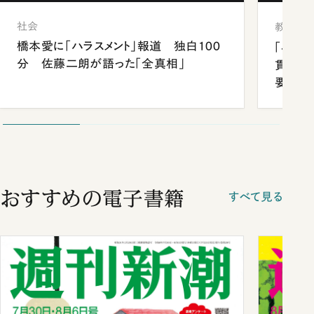
社会
教育
橋本愛に「ハラスメント」報道 独白100
「早実
分 佐藤二朗が語った「全真相」
貫校へ
要だっ
おすすめの電子書籍
すべて見る