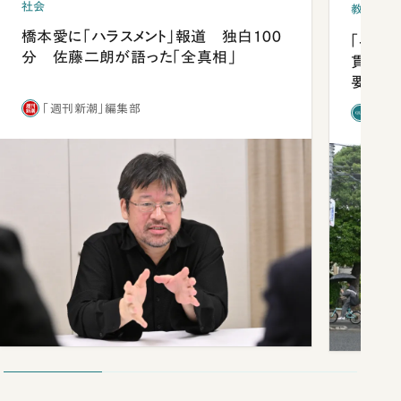
社会
教育
橋本愛に「ハラスメント」報道 独白100
「早実
分 佐藤二朗が語った「全真相」
貫校へ
要だっ
「週刊新潮」編集部
「新