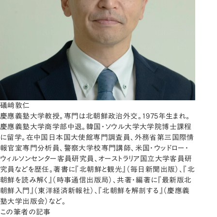
礒﨑敦仁
慶應義塾大学教授。専門は北朝鮮政治外交。1975年生まれ。
慶應義塾大学商学部中退。韓国・ソウル大学大学院博士課程
に留学。在中国日本国大使館専門調査員、外務省第三国際情
報官室専門分析員、警察大学校専門講師、米国・ウッドロー・
ウィルソンセンター客員研究員、オーストラリア国立大学客員研
究員などを歴任。著書に『北朝鮮と観光』（毎日新聞出版）、『北
朝鮮を読み解く』（時事通信出版局）、共著・編著に『最新版北
朝鮮入門』（東洋経済新報社）、『北朝鮮を解剖する』（慶應義
塾大学出版会）など。
この筆者の記事