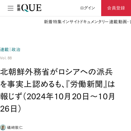
ログイン
会員登録
新着
特集
インサイト
ドキュメンタリー
連載
動画・
連載｜政治
Vol. 88
北朝鮮外務省がロシアへの派兵
を事実上認めるも、『労働新聞』は
報じず（2024年10月20日～10月
26日）
礒﨑敦仁