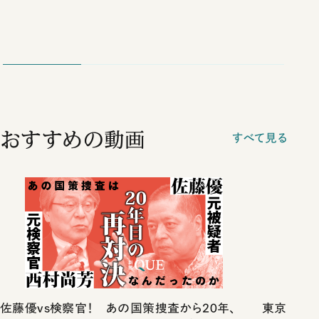
おすすめの動画
すべて見る
佐藤優vs検察官！ あの国策捜査から20年、
東京は都心