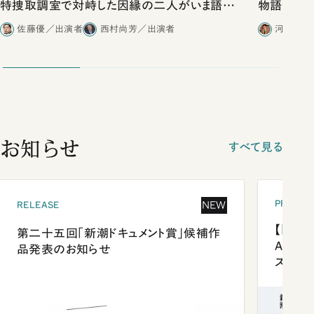
特捜取調室で対峙した因縁の二人がいま語り
物語」にリ
合ったこと
佐藤優／出演者
西村尚芳／出演者
河野有理
お知らせ
すべて見る
PRESEN
NEW
RELEASE
【「新潮
第二十五回「新潮ドキュメント賞」候補作
Anni
品発表のお知らせ
ズプレ