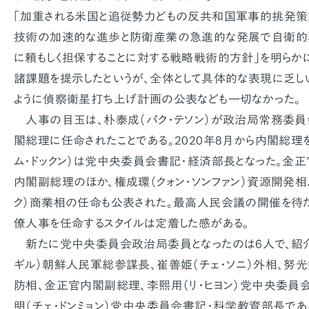
「加重される米国と追従勢力どもの反共和国軍事的挑発策
技術の加速的な進歩と防衛産業の急進的な発展で自衛的
に頼もしく担保することに対する戦略戦術的方針」を明らか
諸課題を提示したというが、全体として具体的な表現に乏し
ように偵察衛星打ち上げ計画の公表なども一切なかった。
人事の目玉は、朴泰成（パク・テソン）が政治局常務委員
閣総理に任命されたことである。2020年8月から内閣総理
ム・ドックン）は党中央委員会書記・経済部長となった。金正官
内閣副総理のほか、権成環（クォン・ソンファン）資源開発相
ク）商業相の任命も公表された。最高人民会議の開催を待
僚人事を任命するスタイルは定着した感がある。
新たに党中央委員会政治局委員となったのは6人で、紹介
ギル）朝鮮人民軍総参謀長、崔善姫（チェ・ソニ）外相、努光鉄
防相、金正官内閣副総理、李煕用（リ・ヒヨン）党中央委員
明（チェ・ドンミョン）党中央委員会書記・科学教育部長であ