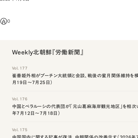
0
Weekly北朝鮮『労働新聞』
Vol. 177
崔善姫外相がプーチン大統領と会談、戦後の蜜月関係維持を模索
月19日～7月25日）
Vol. 176
中国とベラルーシの代表団が「元山葛麻海岸観光地区」を相次い
年7月12日～7月18日）
Vol. 175
中国国内に関する記事が復活、中朝関係の改善示す（2026年7