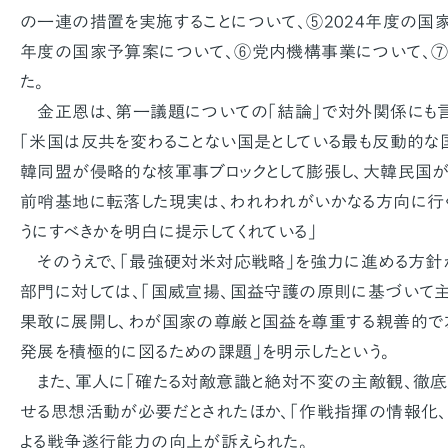
の一連の措置を実施することについて、⑤2024年度の国家
年度の国家予算案について、⑥党内機構事業について、⑦
た。
金正恩は、第一議題についての「結論」で対外関係にも言
「米国は反共を変わることない国是としている最も反動的な
韓同盟が侵略的な核軍事ブロックとして膨張し、大韓民国
前哨基地に転落した現実は、われわれがいかなる方向に行く
うにすべきかを明白に提示してくれている」
そのうえで、「最強硬対米対応戦略」を強力に進める方針
部門に対しては、「国威宣揚、国益守護の原則に基づいて
果敢に展開し、わが国家の尊厳と国益を尊重する親善的で
発展を積極的に図るための課題」を明示したという。
また、軍人に「確たる対敵意識と絶対不変の主敵観、徹底
せる思想活動が必要だとされたほか、「作戦指揮の情報化
よる戦争遂行能力の向上が訴えられた。