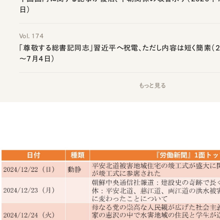
日）
Vol. 174
「尊敬する総書記同志」習近平へ祝電、ただし内容は短く簡素（20
～7月4日）
もっと見る