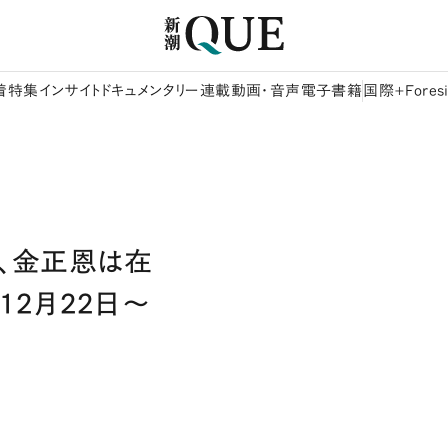
着
特集
インサイト
ドキュメンタリー
連載
動画・音声
電子書籍
国際+Foresi
、金正恩は在
12月22日～