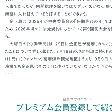
人事であったが、内閣総理を除いてはサプライズがなく、狭
頻繁に入れ替えていると評することができよう。
金正恩は、2025年が中央委員会の「任期最後の年」で
ため、2026年初めには党規約にもとづいて第9回党大会を
る。
大晦日の『労働新聞』は、29日に金正恩が葛麻（カルマ
たことについて詳しく報じた。7月16日の現地指導に続くも
は「元山（ウォンサン）葛麻海岸観光地区」であり、9月9日
演説でも金正恩はそのように述べていたが、なぜか今回から
……
会員の方は
ログイン
プレミアム会員登録して続