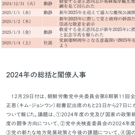
2024年の総括と閣僚人事
12月29日付は、朝鮮労働党中央委員会第8期第11回
正恩（キム・ジョンウン）総書記出席のもと23日から27日
ついて報じた。議題は、①2024年度の党及び国家の政策執
度の闘争方向について、②党中央検査委員会の2024年
③党の新たな地方発展政策と今後の課題について、④国