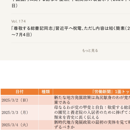
日）
Vol. 174
「尊敬する総書記同志」習近平へ祝電、ただし内容は短く簡素（20
～7月4日）
もっと見る