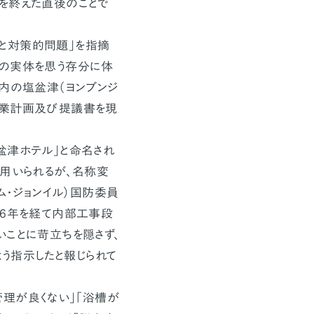
を終えた直後のことで
と対策的問題」を指摘
明の実体を思う存分に体
道内の塩盆津（ヨンブンジ
事業計画及び提議書を現
盆津ホテル」と命名され
も用いられるが、名称変
ム・ジョンイル）国防委員
ら6年を経て内部工事段
いことに苛立ちを隠さず、
よう指示したと報じられて
理が良くない」「浴槽が