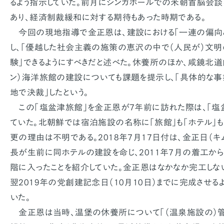
るよう指示していた。前月にシンガポールでの米朝首脳会談
あり、経済制裁緩和に対する期待もあった時期である。
今回の現地指導で金正恩は、建設における「一連の偏向
し、「優越した社会主義の施策の恵沢の中で（人民が）文
験」できるようにすべきだと述べた。休養所のほか、咸鏡北
ン）海洋旅館の建設についても課題を提示し、「具体的な
地で決裁」したという。
この「塩盆津旅館」を金正恩が7年前に訪れた際は、「塩
ていた。北朝鮮では宿泊施設の名称に「旅館」も「ホテル」
更の理由は不明である。2018年7月17日付は、金正日（キ
長が生前に同ホテルの建設を命じ、2011年7月の着工か
階に入ったことを紹介していた。金正恩はなかなか完工しな
翌2019年の党創建記念日（10月10日）までに完成させる
いた。
金正恩は当時、温堡の休養所について「（温泉施設の）管