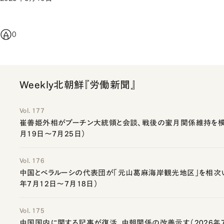
0
Weekly北朝鮮『労働新聞』
Vol. 177
崔善姫外相がプーチン大統領と会談、戦後の蜜月関係維持を模索
月19日～7月25日）
Vol. 176
中国とベラルーシの代表団が「元山葛麻海岸観光地区」を相次い
年7月12日～7月18日）
Vol. 175
中国国内に関する記事が復活、中朝関係の改善示す（2026年7