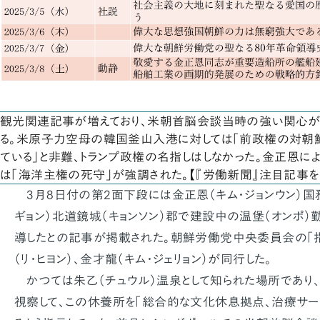
観光関連記事が増えており、米朝首脳会談当時の強い関心が
る。米原子力空母の韓国釜山入港に対しては「前政権の対朝鮮
ている」と非難、トランプ政権の名指しはしなかった。金正恩
は「海洋主権の死守」が強調された。【『労働新聞』注目記事
3月8日付の第2面下段には金正恩（キム・ジョンウン）国
ギョン）北道鏡城（キョンソン）郡で建設中の温堡（オンポ
導したとの記事が掲載された。朝鮮労働党中央委員会の「
（リ・ヒヨン）、金才龍（キム・ジェリョン）が同行した。
かつては朱乙（チュウル）温泉として知られた場所であり、
視察して、この休養所を「総合的な文化休息拠点、治療サー