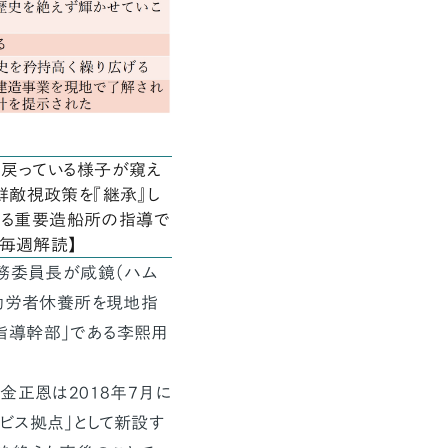
戻っている様子が窺え
敵視政策を『継承』し
による重要造船所の指導で
を毎週解読】
務委員長が咸鏡（ハム
）勤労者休養所を現地指
指導幹部」である李煕用
金正恩は2018年7月に
ビス拠点」として新設す