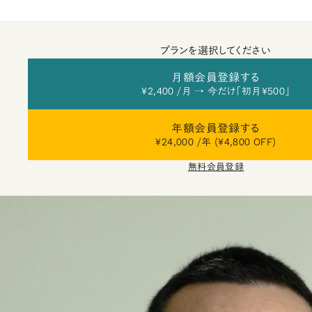
プランを選択してください
月額会員登録する
¥2,400 /月 → 今だけ「初月¥500」
年額会員登録する
¥24,000 /年 (¥4,800 OFF)
無料会員登録