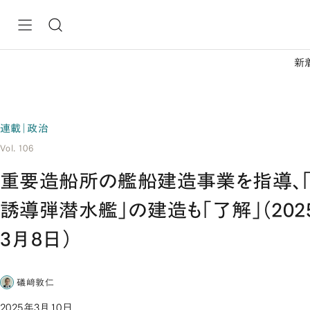
新
連載｜政治
Vol. 106
重要造船所の艦船建造事業を指導、
誘導弾潜水艦」の建造も「了解」（202
3月8日）
礒﨑敦仁
2025年3月10日