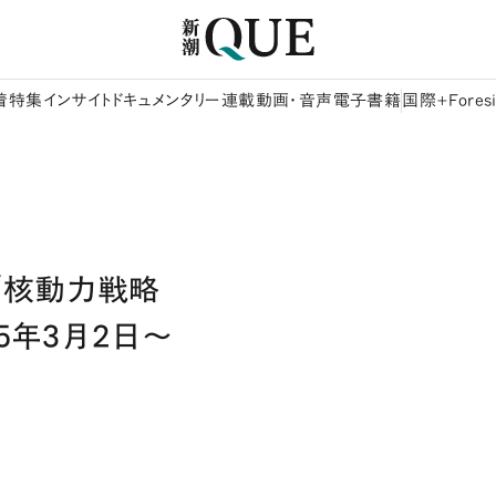
着
特集
インサイト
ドキュメンタリー
連載
動画・音声
電子書籍
国際+Foresi
「核動力戦略
5年3月2日～