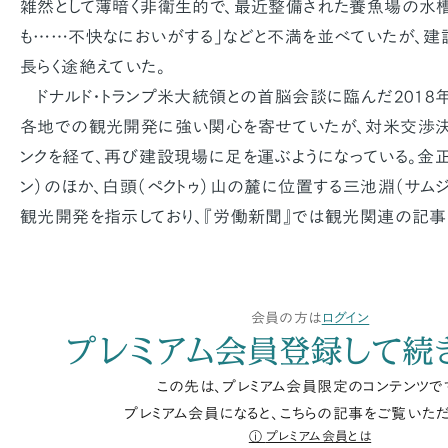
雑然として薄暗く非衛生的で、最近整備された養魚場の水槽
も……不快なにおいがする」などと不満を並べていたが、
長らく途絶えていた。
ドナルド・トランプ米大統領との首脳会談に臨んだ201
各地での観光開発に強い関心を寄せていたが、対米交渉決
ンクを経て、再び建設現場に足を運ぶようになっている。金正
ン）のほか、白頭（ペクトゥ）山の麓に位置する三池淵（サム
観光開発を指示しており、『労働新聞』では観光関連の記事
会員の方は
ログイン
プレミアム会員登録して続
この先は、プレミアム会員限定のコンテンツで
プレミアム会員になると、こちらの記事をご覧いただ
プレミアム会員とは