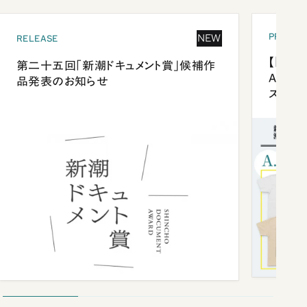
PRESEN
NEW
RELEASE
【「新潮
第二十五回「新潮ドキュメント賞」候補作
Anni
品発表のお知らせ
ズプレ