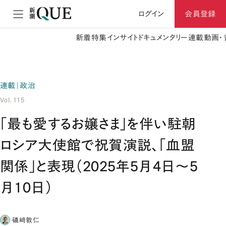
ログイン
会員登録
新着
特集
インサイト
ドキュメンタリー
連載
動画・
連載｜政治
Vol. 115
「最も愛するお嬢さま」を伴い駐朝
ロシア大使館で祝賀演説、「血盟
関係」と表現（2025年5月4日～5
月10日）
礒﨑敦仁