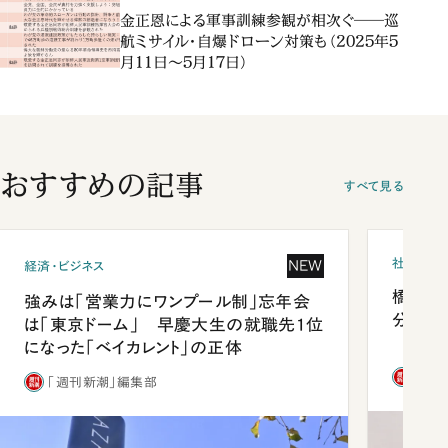
金正恩による軍事訓練参観が相次ぐ――巡
航ミサイル・自爆ドローン対策も（2025年5
月11日～5月17日）
おすすめの記事
すべて見る
社会
NEW
経済・ビジネス
橋本愛
強みは「営業力にワンプール制」忘年会
分 佐
は「東京ドーム」 早慶大生の就職先1位
になった「ベイカレント」の正体
「週
「週刊新潮」編集部