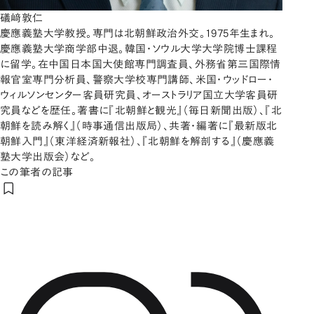
礒﨑敦仁
慶應義塾大学教授。専門は北朝鮮政治外交。1975年生まれ。
慶應義塾大学商学部中退。韓国・ソウル大学大学院博士課程
に留学。在中国日本国大使館専門調査員、外務省第三国際情
報官室専門分析員、警察大学校専門講師、米国・ウッドロー・
ウィルソンセンター客員研究員、オーストラリア国立大学客員研
究員などを歴任。著書に『北朝鮮と観光』（毎日新聞出版）、『北
朝鮮を読み解く』（時事通信出版局）、共著・編著に『最新版北
朝鮮入門』（東洋経済新報社）、『北朝鮮を解剖する』（慶應義
塾大学出版会）など。
この筆者の記事