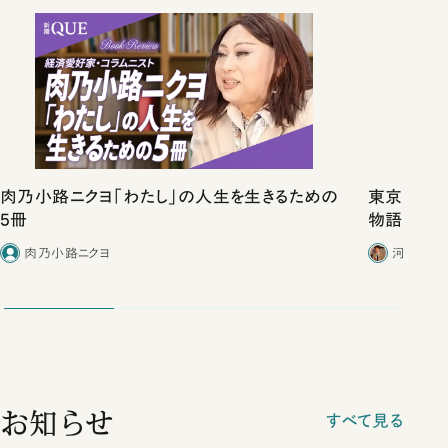
肉乃小路ニクヨ「わたし」の人生を生きるための
東京は都心
5冊
物語」にリ
肉乃小路ニクヨ
河野有理
お知らせ
すべて見る