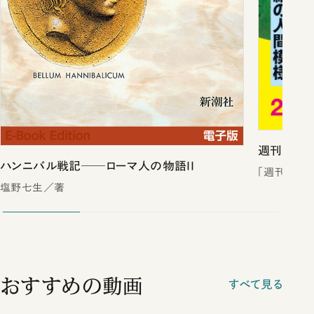
週刊新潮2
ハンニバル戦記──ローマ人の物語II
「週刊新潮
塩野七生／著
おすすめの動画
すべて見る