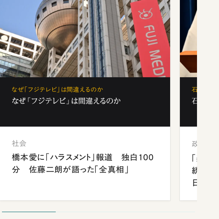
なぜ「フジテレビ」は間違えるのか
石破茂、
なぜ「フジテレビ」は間違えるのか
石破茂、
社会
政治
橋本愛に「ハラスメント」報道 独白100
「楽し
分 佐藤二朗が語った「全真相」
統領と
日米関
が明か
談まで