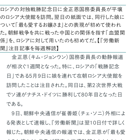
ロシアの対独戦勝記念日に金正恩国務委員長が平壌
のロシア大使館を訪問。翌日の紙面では、同行した娘に
ついて「最も愛するお嬢さま」との表現が初めて使われ
た。朝鮮戦争を共に戦った中国との関係を指す「血盟関
係」を、ロシアに対して用いたのも初めてだ。【『労働新
聞』注目記事を毎週解読】
金正恩（キム・ジョンウン）国務委員長の動静報道
が相次ぐ1週間となった。特に、ロシアの「戦勝記念
日」である5月9日に娘を連れて在朝ロシア大使館を
訪問したことは注目された。同日は、第2次世界大戦
でソ連がナチス・ドイツに勝利して80年目となった日
である。
9日、朝鮮中央通信が崔善姫（チェ・ソニ）外相によ
る発表として速報し、『労働新聞』は翌10日付で詳しく
報じた。朝鮮中央通信の報道では、金正恩が「最も愛