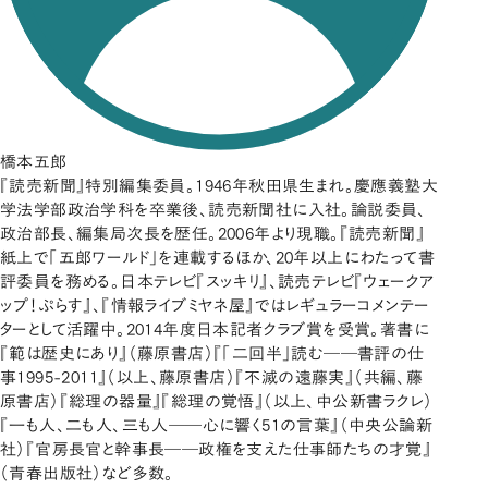
橋本五郎
『読売新聞』特別編集委員。1946年秋田県生まれ。慶應義塾大
学法学部政治学科を卒業後、読売新聞社に入社。論説委員、
政治部長、編集局次長を歴任。2006年より現職。『読売新聞』
紙上で「五郎ワールド」を連載するほか、20年以上にわたって書
評委員を務める。日本テレビ『スッキリ』、読売テレビ『ウェークア
ップ！ぷらす』、『情報ライブミヤネ屋』ではレギュラーコメンテー
ターとして活躍中。2014年度日本記者クラブ賞を受賞。著書に
『範は歴史にあり』（藤原書店）『「二回半」読む――書評の仕
事1995-2011』（以上、藤原書店）『不滅の遠藤実』（共編、藤
原書店）『総理の器量』『総理の覚悟』（以上、中公新書ラクレ）
『一も人、二も人、三も人――心に響く51の言葉』（中央公論新
社）『官房長官と幹事長――政権を支えた仕事師たちの才覚』
（青春出版社）など多数。