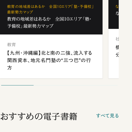
教育の地域差はあるか 全国10エリア「塾・予備校」
なぜ「フ
最新勢力マップ
なぜ「フ
教育の地域差はあるか 全国10エリア「塾・
予備校」最新勢力マップ
社会
教育
橋本愛
【九州・沖縄編】北と南の二強、流入する
分 佐
関西資本、地元名門塾の“三つ巴”の行
方
おすすめの電子書籍
すべて見る