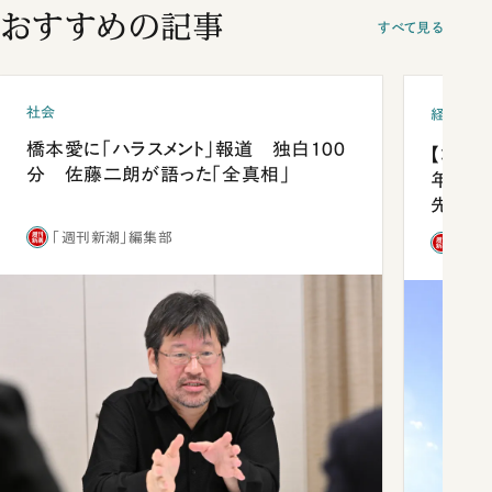
おすすめの記事
すべて見る
社会
経済・ビ
橋本愛に「ハラスメント」報道 独白100
【コン
分 佐藤二朗が語った「全真相」
年会は
先1位
「週刊新潮」編集部
「週