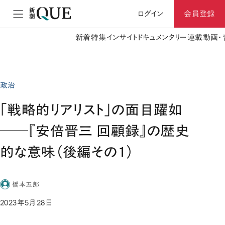
ログイン
会員登録
新着
特集
インサイト
ドキュメンタリー
連載
動画・
政治
「戦略的リアリスト」の面目躍如
――『安倍晋三 回顧録』の歴史
的な意味（後編その1）
橋本五郎
2023年5月28日