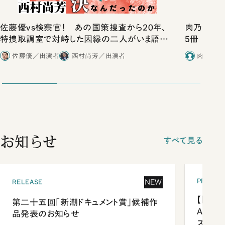
佐藤優vs検察官！ あの国策捜査から20年、
肉乃小路ニ
特捜取調室で対峙した因縁の二人がいま語り
5冊
合ったこと
佐藤優／出演者
西村尚芳／出演者
肉乃小路
お知らせ
すべて見る
PRESEN
NEW
RELEASE
【「新潮
第二十五回「新潮ドキュメント賞」候補作
Anni
品発表のお知らせ
ズプレ