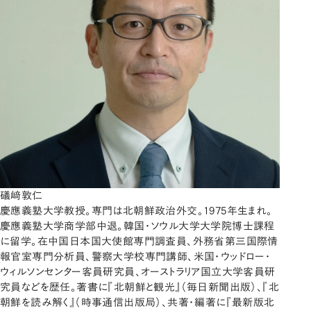
礒﨑敦仁
慶應義塾大学教授。専門は北朝鮮政治外交。1975年生まれ。
慶應義塾大学商学部中退。韓国・ソウル大学大学院博士課程
に留学。在中国日本国大使館専門調査員、外務省第三国際情
報官室専門分析員、警察大学校専門講師、米国・ウッドロー・
ウィルソンセンター客員研究員、オーストラリア国立大学客員研
究員などを歴任。著書に『北朝鮮と観光』（毎日新聞出版）、『北
朝鮮を読み解く』（時事通信出版局）、共著・編著に『最新版北