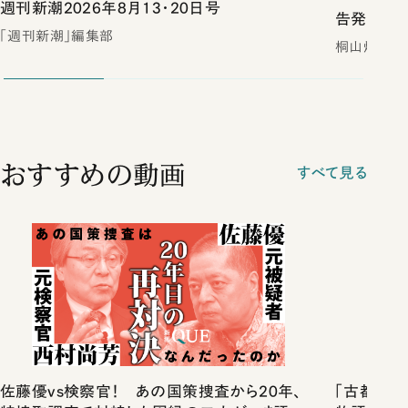
週刊新潮2026年8月13・20日号
告発 裏
「週刊新潮」編集部
桐山煌／著
おすすめの動画
すべて見る
佐藤優vs検察官！ あの国策捜査から20年、
「古都」化