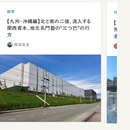
教育
社会
【九州・沖縄編】北と南の二強、流入する
【熊本
関西資本、地元名門塾の“三つ巴”の行
死を分
方
金」
西田浩史
「週