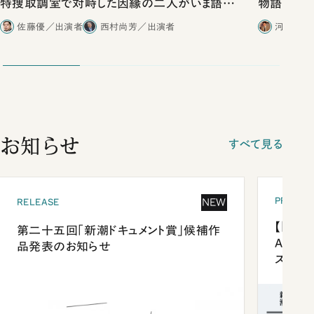
特捜取調室で対峙した因縁の二人がいま語り
物語」にリ
合ったこと
佐藤優／出演者
西村尚芳／出演者
河野有理
お知らせ
すべて見る
PRESEN
NEW
RELEASE
【「新潮
第二十五回「新潮ドキュメント賞」候補作
Anni
品発表のお知らせ
ズプレ