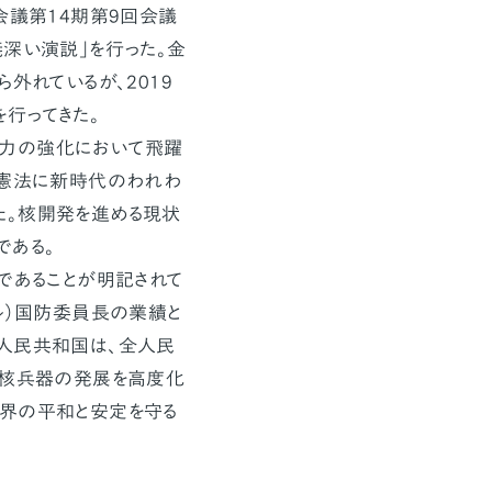
会議第14期第9回会議
義深い演説」を行った。金
外れているが、2019
を行ってきた。
力の強化において飛躍
「憲法に新時代のわれわ
た。核開発を進める現状
である。
であることが明記されて
ル）国防委員長の業績と
義人民共和国は、全人民
「核兵器の発展を高度化
世界の平和と安定を守る