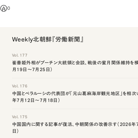
0
Weekly北朝鮮『労働新聞』
Vol. 177
崔善姫外相がプーチン大統領と会談、戦後の蜜月関係維持を模索
月19日～7月25日）
Vol. 176
中国とベラルーシの代表団が「元山葛麻海岸観光地区」を相次い
年7月12日～7月18日）
Vol. 175
中国国内に関する記事が復活、中朝関係の改善示す（2026年7
日）