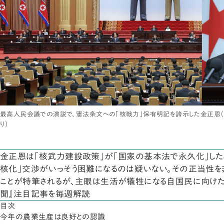
最高人民会議での演説で、憲法条文への「核戦力」保有明記を誇示した金正恩（右
り）
金正恩は「核武力建設政策」が「国家の基本法で永久化」した
核化」交渉がいっそう困難になるのは疑いない。その正当性
ことが特筆されるが、主眼は生活が犠牲になる自国民に向けた
聞』注目記事を毎週解読
目次
今年の農業生産は良好との認識