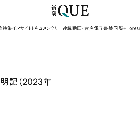
着
特集
インサイト
ドキュメンタリー
連載
動画・音声
電子書籍
国際+Foresi
記（2023年