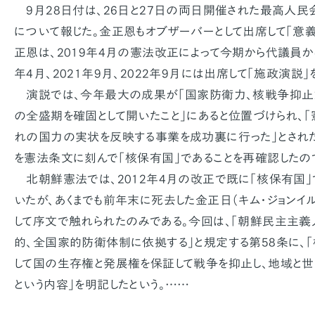
9月28日付は、26日と27日の両日開催された最高人民
について報じた。金正恩もオブザーバーとして出席して「意
正恩は、2019年4月の憲法改正によって今期から代議員から
年4月、2021年9月、2022年9月には出席して「施政演説」
演説では、今年最大の成果が「国家防衛力、核戦争抑止
の全盛期を確固として開いたこと」にあると位置づけられ、
れの国力の実状を反映する事業を成功裏に行った」とされ
を憲法条文に刻んで「核保有国」であることを再確認したの
北朝鮮憲法では、2012年4月の改正で既に「核保有国」
いたが、あくまでも前年末に死去した金正日（キム・ジョンイ
して序文で触れられたのみである。今回は、「朝鮮民主主
的、全国家的防衛体制に依拠する」と規定する第58条に、
して国の生存権と発展権を保証して戦争を抑止し、地域と
という内容」を明記したという。……