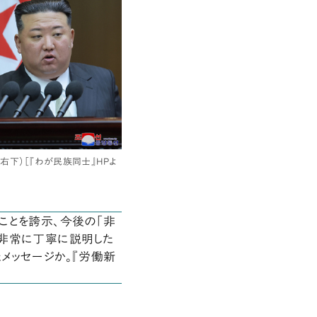
下）［『わが民族同士』HPよ
ことを誇示、今後の「非
を非常に丁寧に説明した
メッセージか。『労働新