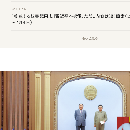
Vol. 174
「尊敬する総書記同志」習近平へ祝電、ただし内容は短く簡素（20
～7月4日）
もっと見る