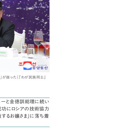
」が座った（『わが民族同士』
リーと金徳訓総理に続い
成功にロシアの技術協力
敬するお嬢さま」に落ち着