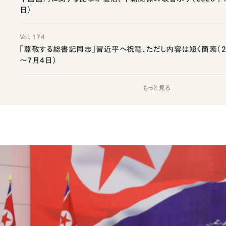
日）
Vol. 174
「尊敬する総書記同志」習近平へ祝電、ただし内容は短く簡素（20
～7月4日）
もっと見る