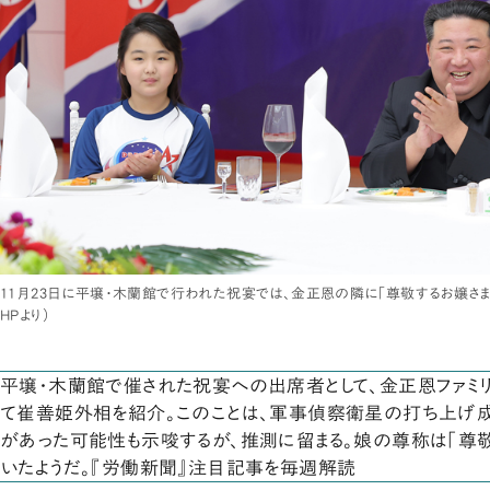
11月23日に平壌・木蘭館で行われた祝宴では、金正恩の隣に「尊敬するお嬢さま
HPより）
平壌・木蘭館で催された祝宴への出席者として、金正恩ファミ
て崔善姫外相を紹介。このことは、軍事偵察衛星の打ち上げ
があった可能性も示唆するが、推測に留まる。娘の尊称は「尊
いたようだ。『労働新聞』注目記事を毎週解読