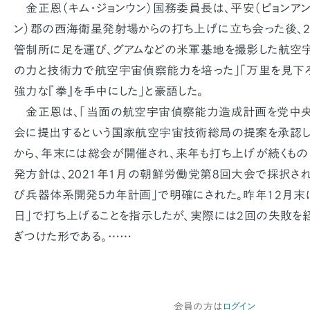
金正恩（キム・ジョンウン）国務委員長は、平安（ピョンアン
ン）郡の西海衛星発射場からの打ち上げに立ち会った後、
管制所に足を運び、グアムなどの米軍基地を撮影した航空宇
の力と技術力で航空宇宙偵察能力を培った」「万里を見下ろ
強力な『拳』を手中にした」と豪語した。
金正恩は、「当面の航空宇宙偵察能力造成計画を党中央
会に提出するという国家航空宇宙技術総局の提案を承認した
から、年末には総会が開催され、来年も打ち上げが続くもの
発方針は、2021年1月の朝鮮労働党第8回大会で採択さ
び兵器体系開発5カ年計画」で明確にされた。昨年12月末
日」で打ち上げることを指示したが、実際には2回の失敗を経
ぎつけた形である。……
会員の方は
ログイン