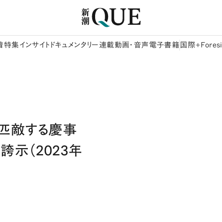
着
特集
インサイト
ドキュメンタリー
連載
動画・音声
電子書籍
国際+Foresi
に匹敵する慶事
誇示（2023年