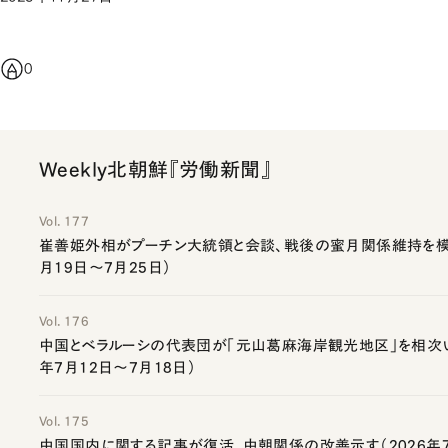
0
Weekly北朝鮮『労働新聞』
Vol. 177
崔善姫外相がプーチン大統領と会談、戦後の蜜月関係維持を模索
月19日～7月25日）
Vol. 176
中国とベラルーシの代表団が「元山葛麻海岸観光地区」を相次い
年7月12日～7月18日）
Vol. 175
中国国内に関する記事が復活、中朝関係の改善示す（2026年7