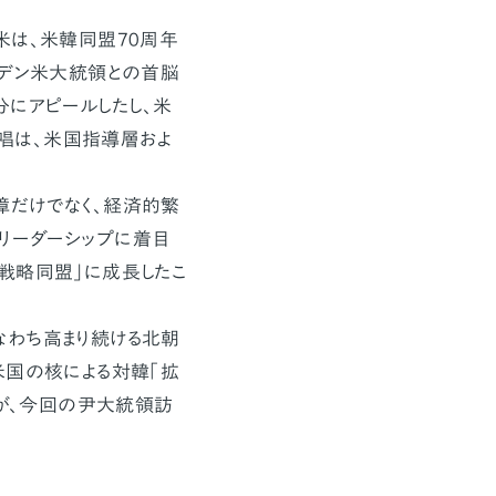
米は、米韓同盟70周年
イデン米大統領との首脳
にアピールしたし、米
唱は、米国指導層およ
だけでなく、経済的繁
リーダーシップに着目
戦略同盟」に成長したこ
わち高まり続ける北朝
米国の核による対韓「拡
出が、今回の尹大統領訪