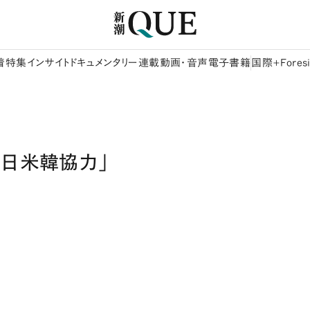
着
特集
インサイト
ドキュメンタリー
連載
動画・音声
電子書籍
国際+Foresi
「日米韓協力」