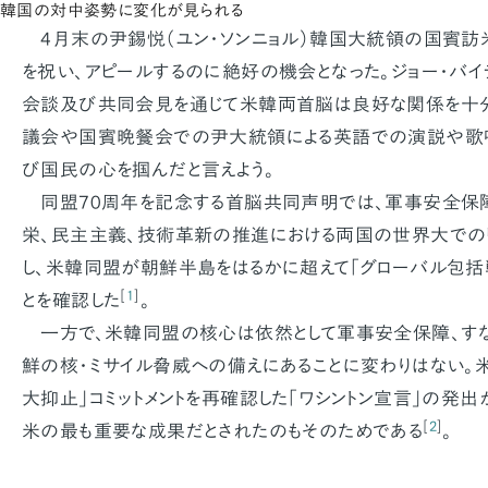
韓国の対中姿勢に変化が見られる
4月末の尹錫悦（ユン・ソンニョル）韓国大統領の国賓訪
を祝い、アピールするのに絶好の機会となった。ジョー・バ
会談及び共同会見を通じて米韓両首脳は良好な関係を十分
議会や国賓晩餐会での尹大統領による英語での演説や歌
び国民の心を掴んだと言えよう。
同盟70周年を記念する首脳共同声明では、軍事安全保障
栄、民主主義、技術革新の推進における両国の世界大での
し、米韓同盟が朝鮮半島をはるかに超えて「グローバル包括
[
1
]
とを確認した
。
一方で、米韓同盟の核心は依然として軍事安全保障、すな
鮮の核・ミサイル脅威への備えにあることに変わりはない。
大抑止」コミットメントを再確認した「ワシントン宣言」の発
[
2
]
米の最も重要な成果だとされたのもそのためである
。