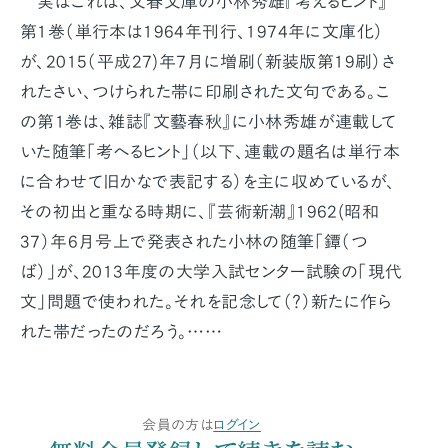
実はこれは、文春文庫の小林秀雄『考えるヒント』
第1巻（単行本は1964年刊行、1974年に文庫化）
が、2015（平成27)年7月に増刷（新装版第19刷）さ
れたさい、つけられた帯に印刷された文句である。こ
の第1巻は、雑誌『文藝春秋』に小林秀雄が連載して
いた随筆「考へるヒント」（以下、連載の題名は単行本
に合わせて旧かなで表記する）を主に収めているが、
その初出と重なる時期に、『芸術新潮』1962(昭和
37）年6月号上で発表された小林の随筆「鐔（つ
ば）」が、2013年度の大学入試センター試験の「現代
文」問題で使われた。それを記念して（？）新たに作ら
れた帯だったのだろう。……
会員の方は
ログイン