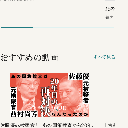
死の壁
養老孟司／
おすすめの動画
すべて見る
佐藤優vs検察官！ あの国策捜査から20年、
「古都」化