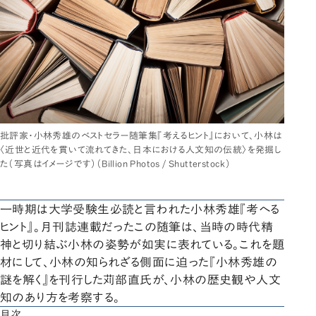
批評家・小林秀雄のベストセラー随筆集『考えるヒント』において、小林は
〈近世と近代を貫いて流れてきた、日本における人文知の伝統〉を発掘し
た（写真はイメージです）（Billion Photos / Shutterstock）
一時期は大学受験生必読と言われた小林秀雄『考へる
ヒント』。月刊誌連載だったこの随筆は、当時の時代精
神と切り結ぶ小林の姿勢が如実に表れている。これを題
材にして、小林の知られざる側面に迫った『小林秀雄の
謎を解く』を刊行した苅部直氏が、小林の歴史観や人文
知のあり方を考察する。
目次