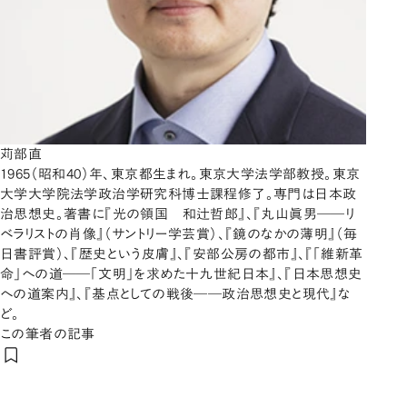
苅部直
1965（昭和40）年、東京都生まれ。東京大学法学部教授。東京
大学大学院法学政治学研究科博士課程修了。専門は日本政
治思想史。著書に『光の領国 和辻哲郎』、『丸山眞男――リ
ベラリストの肖像』（サントリー学芸賞）、『鏡のなかの薄明』（毎
日書評賞）、『歴史という皮膚』、『安部公房の都市』、『「維新革
命」への道――「文明」を求めた十九世紀日本』、『日本思想史
への道案内』、『基点としての戦後――政治思想史と現代』な
ど。
この筆者の記事