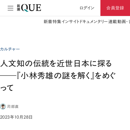
ログイン
会員登録
新着
特集
インサイト
ドキュメンタリー
連載
動画・
カルチャー
人文知の伝統を近世日本に探る
――『小林秀雄の謎を解く』をめぐ
って
苅部直
2023年10月28日