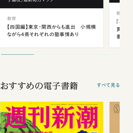
教育
教育
「早実
【四国編】東京・関西からも進出 小規模
貫校へ
ながら4県それぞれの塾事情あり
要だっ
おすすめの電子書籍
すべて見る