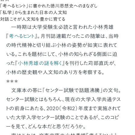
「考へるヒント」に書かれた徳川思想史へのまなざし
「私学」から生まれた日本の人文知
対話こそが人文知を豊かに育てる
一時期は大学受験生必読と言われた小林秀雄
『
考へるヒント
』。月刊誌連載だったこの随筆は、当時
の時代精神と切り結ぶ小林の姿勢が如実に表れて
いる。これを題材にして、小林の知られざる側面に迫
った『
小林秀雄の謎を解く
』を刊行した苅部直氏が、
小林の歴史観や人文知のあり方を考察する。
＊＊＊
文庫本の帯に「センター試験で話題沸騰」の文句。
センター試験とはもちろん、現在の大学入学共通テス
トの前身にあたる、2020（令和2）年度まで実施されて
いた大学入学センター試験のことであるが、このコピ
ーを見て、どんな本だと思うだろうか。