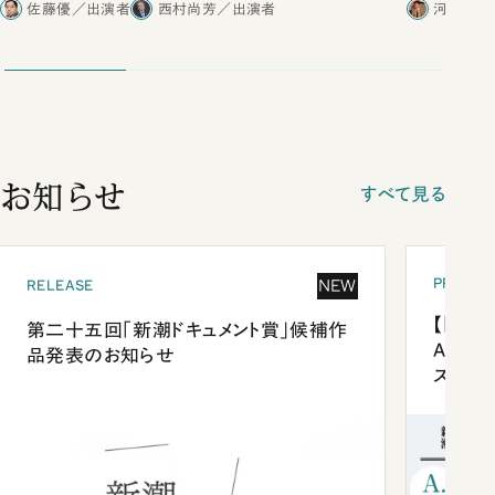
佐藤優／出演者
西村尚芳／出演者
河野有理
お知らせ
すべて見る
PRESEN
NEW
RELEASE
【「新潮
第二十五回「新潮ドキュメント賞」候補作
Anni
品発表のお知らせ
ズプレ