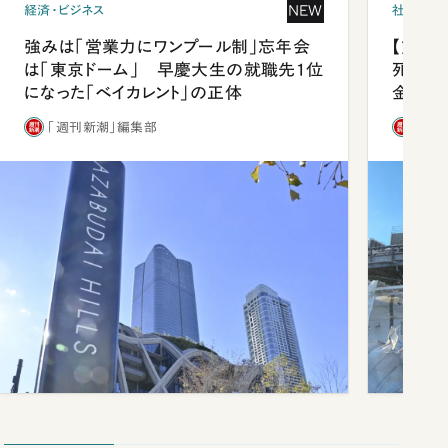
NEW
経済・ビジネス
社会
強みは「営業力にワンプール制」忘年会
【熊本
は「東京ドーム」 早慶大生の就職先1位
死を分
になった「ベイカレント」の正体
金」
「週刊新潮」編集部
「週