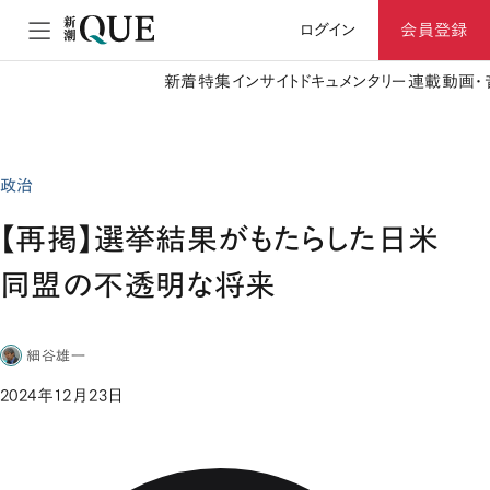
ログイン
会員登録
新着
特集
インサイト
ドキュメンタリー
連載
動画・
政治
【再掲】選挙結果がもたらした日米
同盟の不透明な将来
細谷雄一
2024年12月23日