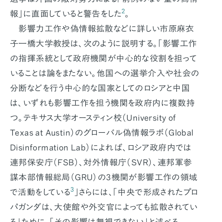
2
報」に直面していると警告をした
。
影響力工作や偽情報拡散などに詳しい市原麻衣
子一橋大学教授は、次のように説明する。「影響工作
の指揮系統として政府機関が中心的な役割を担って
いることは論をまたない。他国への選挙介入や社会の
分断などを行う中心的な国家としてのロシアと中国
は、いずれも影響工作を担う機関を政府内に複数持
つ。テキサス大学オースティン校（University of
Texas at Austin）のグローバル偽情報ラボ（Global
Disinformation Lab）によれば、ロシア政府内では
連邦保安庁（FSB）、対外情報庁（SVR）、連邦軍参
謀本部情報総局（GRU）の3機関が影響工作の領域
3
で活動をしている
」さらには、「中央で形成されたプロ
パガンダは、大使館や外交官によっても拡散されてい
る」ために、「その影響は無視できない」と述べる。