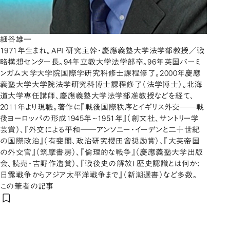
細谷雄一
1971年生まれ。API 研究主幹・慶應義塾大学法学部教授／戦
略構想センター長。94年立教大学法学部卒。96年英国バーミ
ンガム大学大学院国際学研究科修士課程修了。2000年慶應
義塾大学大学院法学研究科博士課程修了（法学博士）。北海
道大学専任講師、慶應義塾大学法学部准教授などを経て、
2011年より現職。著作に『戦後国際秩序とイギリス外交――戦
後ヨーロッパの形成1945年~1951年』（創文社、サントリー学
芸賞）、『外交による平和――アンソニー・イーデンと二十世紀
の国際政治』（有斐閣、政治研究櫻田會奨励賞）、『大英帝国
の外交官』（筑摩書房）、『倫理的な戦争』（慶應義塾大学出版
会、読売・吉野作造賞）、『戦後史の解放I 歴史認識とは何か:
日露戦争からアジア太平洋戦争まで』（新潮選書）など多数。
この筆者の記事