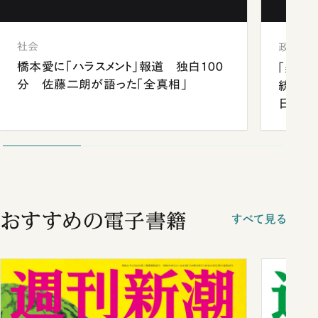
社会
政治
橋本愛に「ハラスメント」報道 独白100
「楽し
分 佐藤二朗が語った「全真相」
統領と
日米関
が明か
談まで
おすすめの電子書籍
すべて見る