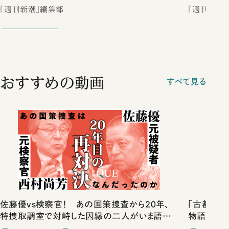
「週刊新潮」編集部
「週刊新潮
おすすめの動画
すべて見る
佐藤優vs検察官！ あの国策捜査から20年、
「古都」化
特捜取調室で対峙した因縁の二人がいま語り
物語」にリ
合ったこと