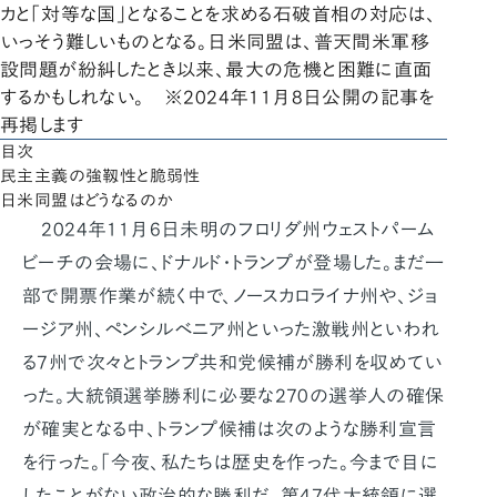
カと「対等な国」となることを求める石破首相の対応は、
いっそう難しいものとなる。日米同盟は、普天間米軍移
設問題が紛糾したとき以来、最大の危機と困難に直面
するかもしれない。 ※2024年11月8日公開の記事を
再掲します
目次
民主主義の強靱性と脆弱性
日米同盟はどうなるのか
2024年11月6日未明のフロリダ州ウェストパーム
ビーチの会場に、ドナルド・トランプが登場した。まだ一
部で開票作業が続く中で、ノースカロライナ州や、ジョ
ージア州、ペンシルベニア州といった激戦州といわれ
る7州で次々とトランプ共和党候補が勝利を収めてい
った。大統領選挙勝利に必要な270の選挙人の確保
が確実となる中、トランプ候補は次のような勝利宣言
を行った。「今夜、私たちは歴史を作った。今まで目に
したことがない政治的な勝利だ。第47代大統領に選