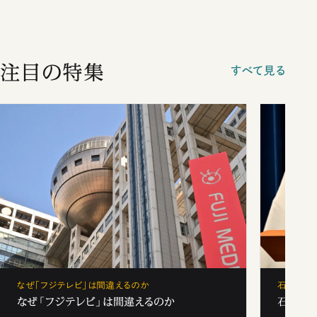
注目の特集
すべて見る
なぜ「フジテレビ」は間違えるのか
石破茂、
なぜ「フジテレビ」は間違えるのか
石破茂、