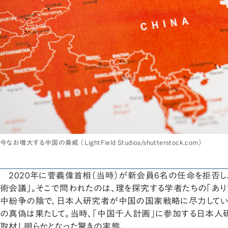
今なお増大する中国の脅威 （LightField Studios/shutterstock.com）
2020年に菅義偉首相（当時）が新会員6名の任命を拒否し
術会議」。そこで問われたのは、理を探究する学者たちの「あり
中紛争の陰で、日本人研究者が中国の国家戦略に尽力してい
の真偽は果たして。当時、「中国千人計画」に参加する日本人
取材し明らかとなった驚きの実態。