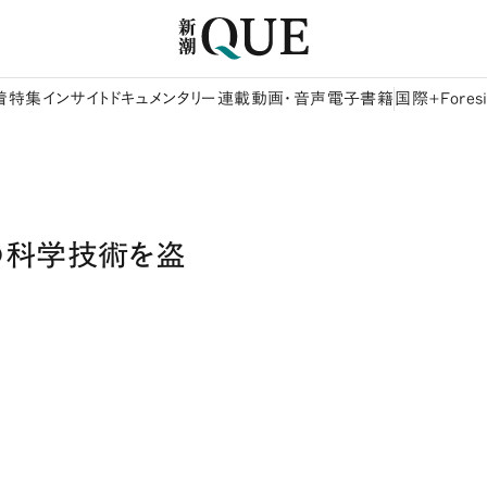
着
特集
インサイト
ドキュメンタリー
連載
動画・音声
電子書籍
国際+Foresi
の科学技術を盗