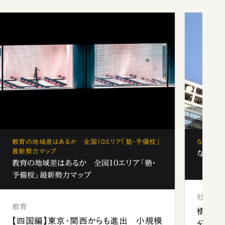
教育の地域差はあるか 全国10エリア「塾・予備校」
なぜ「フ
最新勢力マップ
なぜ「フ
教育の地域差はあるか 全国10エリア「塾・
予備校」最新勢力マップ
社会
教育
橋本愛
【四国編】東京・関西からも進出 小規模
分 佐