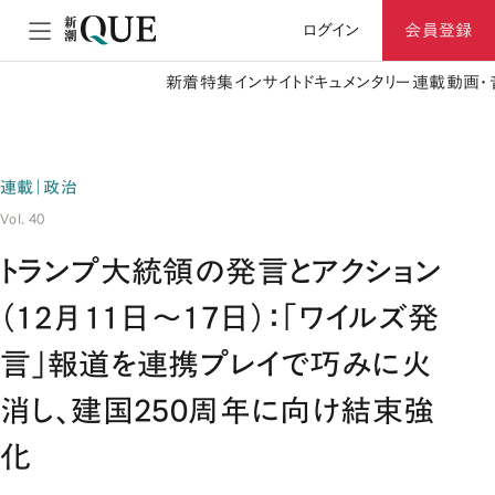
ログイン
会員登録
新着
特集
インサイト
ドキュメンタリー
連載
動画・
連載｜政治
Vol. 40
トランプ大統領の発言とアクション
（12月11日～17日）：「ワイルズ発
言」報道を連携プレイで巧みに火
消し、建国250周年に向け結束強
化