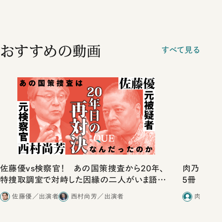
おすすめの動画
すべて見る
佐藤優vs検察官！ あの国策捜査から20年、
肉乃小路ニ
特捜取調室で対峙した因縁の二人がいま語り
5冊
合ったこと
佐藤優／出演者
西村尚芳／出演者
肉乃小路