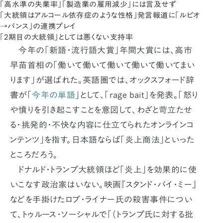
「高水準の失業率」「製造業の雇用減少」には言及せず
「大統領はアルコール依存症のような性格」発言報道に「ルビオ
→バンス」の連携プレイ
「2期目の大統領」としては悪くない支持率
今年の「新語・流行語大賞」年間大賞には、高市
早苗首相の「働いて働いて働いて働いて働いてまい
ります」が選ばれた。英語圏では、オックスフォード辞
書が「
今年の単語
」として、「rage bait」を発表。「怒り
や憤りを引き起こすことを意図して、わざと苛立たせ
る・挑発的・不快な内容に仕立てられたオンラインコ
ンテンツ」を指す。日本語ならば「炎上商法」といった
ところだろう。
ドナルド・トランプ大統領ほど「炎上」を効果的に使
いこなす政治家はいない。映画『スタンド・バイ・ミー』
などを手掛けたロブ・ライナー氏の殺害事件につい
て、トゥルース・ソーシャルで「（トランプ氏に対する批