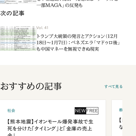
一部MAGA」の反発も
次の記事
Vol. 41
トランプ大統領の発言とアクション（12月
18日～1月7日）：ベネズエラ「マドゥロ後」
も中国マネーを無視できぬ現実
おすすめの記事
すべて見る
教育
NEW
FREE
社会
【四国
【熊本地震】イオンモール爆発事故で生
ながら
死を分けた「タイミング」と「金庫の売上
金」