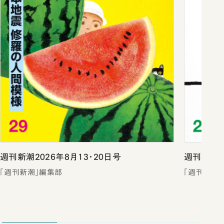
週刊新潮2026年8月13・20日号
週刊新潮2
「週刊新潮」編集部
「週刊新潮