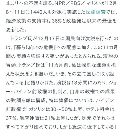
止まりへの不満も燻る。NPR／PBS／マリストが12月
8～11日に1440人を対象に実施した
世論調査
では、
経済政策の支持率は36%と政権発足以来の最低を
更新した。
トランプ氏が12月17日に国民向け演説を行ったの
は、『暮らし向きの危機』への配慮に加え、この11カ月
間の実績を強調する狙いがあったとみられる。演説の
冒頭、トランプ氏は「11カ月前、私は深刻な課題を抱
えた状況を引き継いだ。いま、その立て直しに取り組
んでいる」と語りかけた。演説は18分間にわたり、ジョ
ー・バイデン前政権の批判と、自身の政権での成果
の強調を軸に構成。特に物価については、バイデン
前政権で「ガソリンは30〜50％上昇、ホテル料金は
37％、航空運賃は31％上昇したが、足元でそれらは
すべて下がり始めており、しかも急速に低下している」