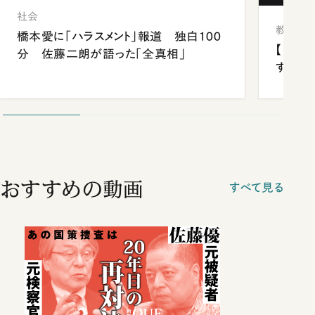
社会
教育
橋本愛に「ハラスメント」報道 独白100
【中国
分 佐藤二朗が語った「全真相」
する“
おすすめの動画
すべて見る