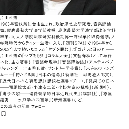
片山杜秀
1963年宮城県仙台市生まれ。政治思想史研究者、音楽評論
家。慶應義塾大学法学部教授。慶應義塾大学法学部政治学科
卒業、同大大学院法学研究科後期博士課程単位取得退学。大
学院時代からライター生活に入り、『週刊SPA!』で1994年から
2003年まで続いたコラム「ヤブを睨む」は『ゴジラと日の丸――
片山杜秀の「ヤブを睨む」コラム大全』（文藝春秋）として単行
本化。主な著書に『音盤考現学』『音盤博物誌』（アルテスパブ
リッシング 吉田秀和賞・サントリー学芸賞）、『未完のファシズ
ム――「持たざる国」日本の運命』（新潮社 司馬遼太郎賞）、
『近代日本の右翼思想』（講談社選書メチエ）、『見果てぬ日本
――司馬遼太郎・小津安二郎・小松左京の挑戦』（新潮社）、
『鬼子の歌――偏愛音楽的日本近現代史』（講談社）、『尊皇
攘夷――水戸学の四百年』（新潮選書）など。
この筆者の記事
フォロー