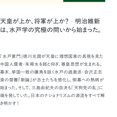
天皇が上か、将軍が上か？ 明治維新
は、水戸学の究極の問いから始まった。
「水戸黄門」徳川光圀が天皇に理想国家の具現を見た
中国人儒者・朱舜水を師と仰ぎ、尊皇思想が生まれる。
幕末、挙国一致の攘夷を説く水戸の過激派・会沢正志
斎の禁書『新論』が志士たちを感化し、倒幕への熱病が
始まった。そして、三島由紀夫の自決も「天狗党の乱」に
端を発していた。日本のナショナリズムの源流をすべて解
き明かす！