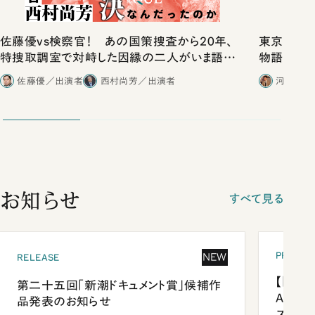
佐藤優vs検察官！ あの国策捜査から20年、
東京は都心
特捜取調室で対峙した因縁の二人がいま語り
物語」にリ
合ったこと
佐藤優／出演者
西村尚芳／出演者
河野有理
お知らせ
すべて見る
PRESEN
NEW
RELEASE
【「新潮
第二十五回「新潮ドキュメント賞」候補作
Anni
品発表のお知らせ
ズプレ