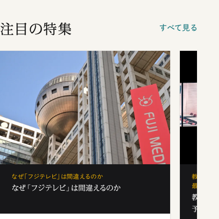
注目の特集
すべて見る
なぜ「フジテレビ」は間違えるのか
教育の地
最新勢力
なぜ「フジテレビ」は間違えるのか
教育の地
予備校