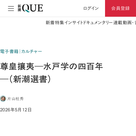
ログイン
会員登録
新着
特集
インサイト
ドキュメンタリー
連載
動画・
電子書籍｜カルチャー
尊皇攘夷―水戸学の四百年
―（新潮選書）
片山杜秀
2026年5月12日