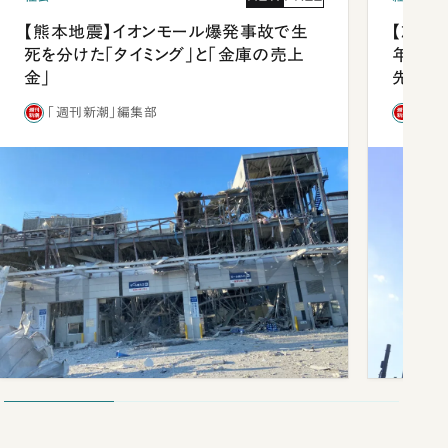
【熊本地震】イオンモール爆発事故で生
【就活
死を分けた「タイミング」と「金庫の売上
年会は
金」
先1位
「週刊新潮」編集部
「週