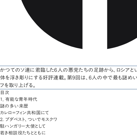
かつてのソ連に君臨した6人の悪党たちの足跡から、ロシアと
体を浮き彫りにする好評連載。第9回は、6人の中で最も謎め
フを取り上げる。
目次
1．有能な青年時代
謎の多い来歴
カレロ＝フィン共和国にて
2. ブダペスト、ついでモスクワ
駐ハンガリー大使として
若き相談役たちとともに