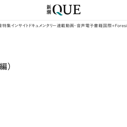
着
特集
インサイト
ドキュメンタリー
連載
動画・音声
電子書籍
国際+Foresi
編）