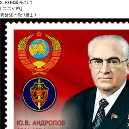
3. KGB議長として
「二二が四」
異論派の取り締まり