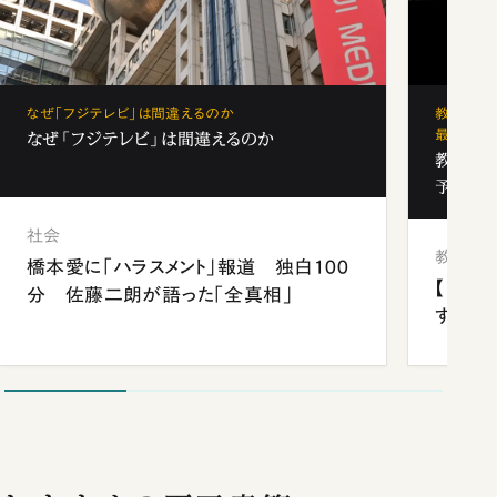
なぜ「フジテレビ」は間違えるのか
教育の地
最新勢力
なぜ「フジテレビ」は間違えるのか
教育の地
予備校
社会
教育
橋本愛に「ハラスメント」報道 独白100
【中国
分 佐藤二朗が語った「全真相」
する“