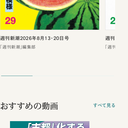
週刊新潮2026年8月13・20日号
週刊新潮2
「週刊新潮」編集部
「週刊新潮
おすすめの動画
すべて見る