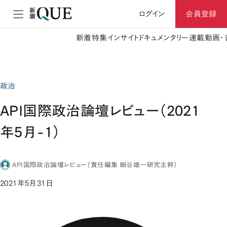
ログイン
会員登録
新着
特集
インサイト
ドキュメンタリー
連載
動画・
政治
API国際政治論壇レビュー（2021
年5月-1）
API国際政治論壇レビュー（責任編集 細谷雄一研究主幹）
2021年5月31日