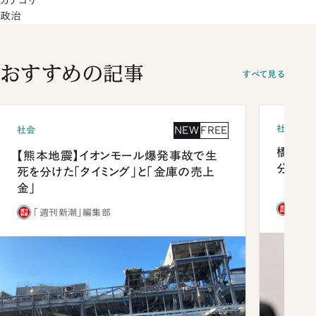
カテゴリ
政治
おすすめの記事
すべて見る
社会
NEW
FREE
社会
橋本愛
【熊本地震】イオンモール爆発事故で生
分 佐
死を分けた「タイミング」と「金庫の売上
金」
「週
「週刊新潮」編集部