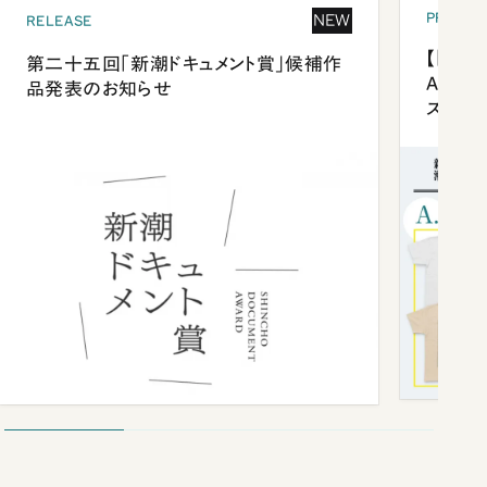
PRESEN
NEW
RELEASE
【「新潮
第二十五回「新潮ドキュメント賞」候補作
Anni
品発表のお知らせ
ズプレ