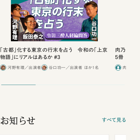
「古都」化する東京の行末を占う 令和の「上京
肉乃小路ニ
物語」にリアルはあるか #3
5冊
河野有理／出演者
谷口功一／出演者
ほか1名
肉乃小路
お知らせ
すべて見る