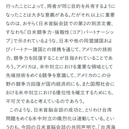
行ったことによって、両者が同じ目的を共有するように
なったことは大きな意義がある。だがそれ以上に重要
なのは、おそらく日米首脳会談での第2の別添文書、
すなわち「日米競争力・強靱性（コア）パートナーシッ
プ」で示されているような、日本や他の同盟諸国およ
びパートナー諸国との提携を通じて、アメリカの技術
力、競争力を回復することが目指されていることであ
ろう。アメリカは、米中対立における重要な領域として
先端技術をめぐる競争を意識して、アメリカのこの分
野の競争力回復が国内経済的にも、また国際社会に
おける米中対立における優位性を確立するためにも、
不可欠であると考えているのであろう。
このような、日米首脳会談の成功と、とりわけ台湾
問題をめぐる米中対立の熾烈化は連動している。とい
うのも、今回の日米首脳会談の共同声明で、「台湾海