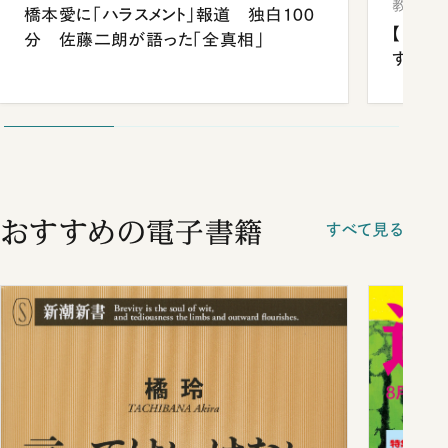
教育
橋本愛に「ハラスメント」報道 独白100
【中国
分 佐藤二朗が語った「全真相」
する“
おすすめの電子書籍
すべて見る