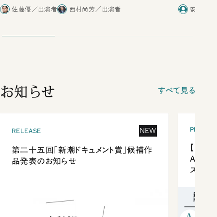
合ったこと
探る｜「劇
佐藤優／出演者
西村尚芳／出演者
安井浩一
一郎（NH
（政治学者
お知らせ
すべて見る
PRESEN
NEW
RELEASE
【「新潮
第二十五回「新潮ドキュメント賞」候補作
Anni
品発表のお知らせ
ズプレ