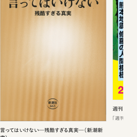
週刊新潮2
「週刊新潮
言ってはいけない―残酷すぎる真実―（新潮新