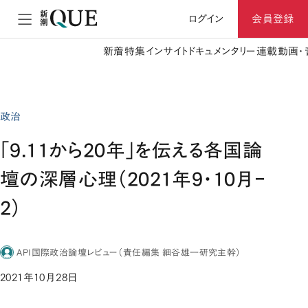
ログイン
会員登録
新着
特集
インサイト
ドキュメンタリー
連載
動画・
政治
「9.11から20年」を伝える各国論
壇の深層心理（2021年9・10月ｰ
2）
API国際政治論壇レビュー（責任編集 細谷雄一研究主幹）
2021年10月28日