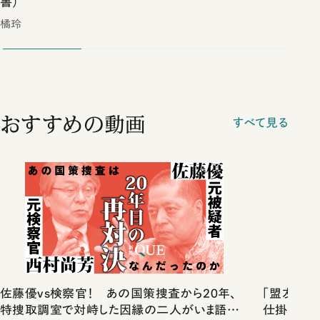
書）
橘玲
おすすめの動画
すべて見る
佐藤優vs検察官！ あの国策捜査から20年、
「盟友・中
特捜取調室で対峙した因縁の二人がいま語り
仕掛け人