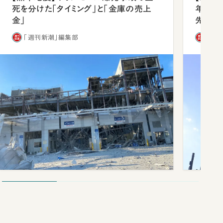
死を分けた「タイミング」と「金庫の売上
年会は
金」
先1位
「週刊新潮」編集部
「週