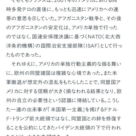
そもそもフランスは、2001年のアメリカにおける同
時多発テロの直後に、もっとも迅速にアメリカへの連
帯の意思を示していた。アフガニスタン戦争と、その後
のアフガニスタンの安定化は、アメリカ単独で行った
のではなく、国連安保理決議に基づくNATO（北大西
洋条約機構）の国際治安支援部隊（ISAF）として行っ
たものであった。
それゆえに、アメリカの単独行動主義的な振る舞い
に、欧州の同盟諸国は複雑な心境であった。また米
軍撤退が想定外の混乱をもたらしたことで、同盟国ア
メリカに対する信頼が大きく損なわれる結果となり、欧
州の自立の必要性という認識に帰結している。こうし
た一連の出来事が「米国第一主義」を掲げるドナル
ド・トランプ前大統領ではなく、同盟国との絆を修復す
ることを公約にしてきたバイデン大統領の下で行われ