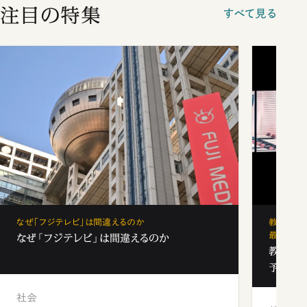
注目の特集
すべて見る
なぜ「フジテレビ」は間違えるのか
教育の地
最新勢力
なぜ「フジテレビ」は間違えるのか
教育の地
予備校
社会