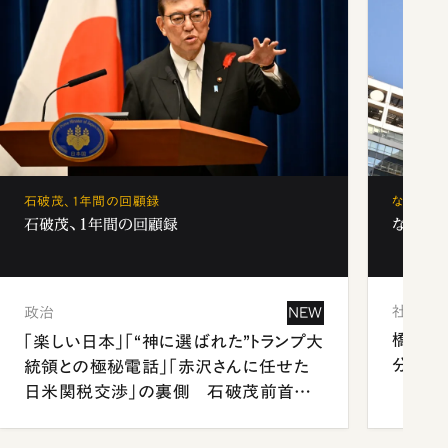
石破茂、1年間の回顧録
なぜ「フ
石破茂、1年間の回顧録
なぜ「フ
社会
政治
NEW
橋本愛
「楽しい日本」「“神に選ばれた”トランプ大
分 佐
統領との極秘電話」「赤沢さんに任せた
日米関税交渉」の裏側 石破茂前首相
が明かす施政方針演説から日米首脳会
談まで