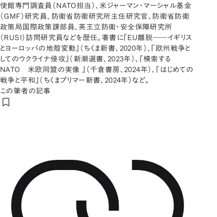
使館専門調査員（NATO担当）、米ジャーマン・マーシャル基金
（GMF）研究員、防衛省防衛研究所主任研究官、防衛省防衛
政策局国際政策課部員、英王立防衛・安全保障研究所
（RUSI）訪問研究員などを歴任。著書に『EU離脱――イギリス
とヨーロッパの地殻変動』（ちくま新書、2020年）、『欧州戦争と
してのウクライナ侵攻』（新潮選書、2023年）、『模索する
NATO 米欧同盟の実像 』（千倉書房、2024年）、『はじめての
戦争と平和』（ちくまプリマー新書、2024年）など。
この筆者の記事