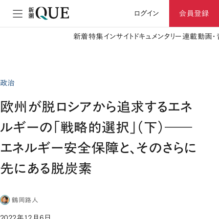
ログイン
会員登録
新着
特集
インサイト
ドキュメンタリー
連載
動画・
政治
欧州が脱ロシアから追求するエネ
ルギーの「戦略的選択」（下）――
エネルギー安全保障と、そのさらに
先にある脱炭素
鶴岡路人
2022年12月6日