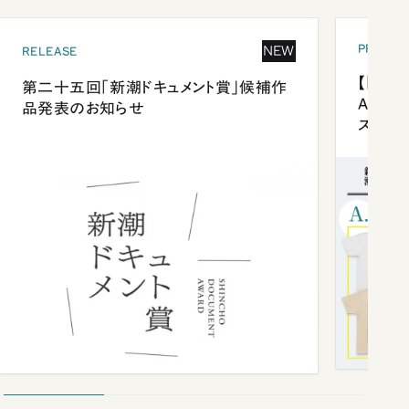
PRESEN
NEW
RELEASE
【「新潮
第二十五回「新潮ドキュメント賞」候補作
Anni
品発表のお知らせ
ズプレ