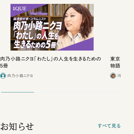
肉乃小路ニクヨ「わたし」の人生を生きるための
東京は都心
5冊
物語」にリ
肉乃小路ニクヨ
河野有理
お知らせ
すべて見る