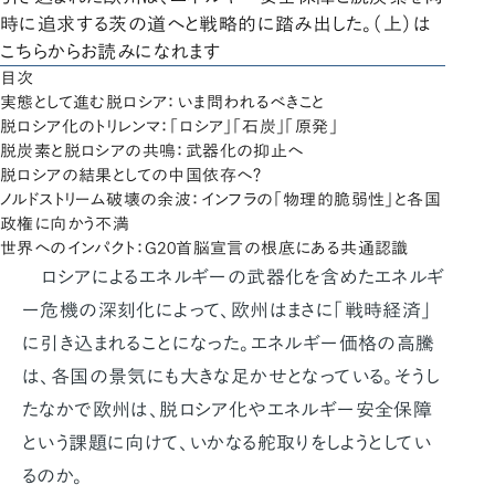
時に追求する茨の道へと戦略的に踏み出した。（上）は
こちらからお読みになれます
目次
実態として進む脱ロシア：いま問われるべきこと
脱ロシア化のトリレンマ：「ロシア」「石炭」「原発」
脱炭素と脱ロシアの共鳴：武器化の抑止へ
脱ロシアの結果としての中国依存へ？
ノルドストリーム破壊の余波：インフラの「物理的脆弱性」と各国
政権に向かう不満
世界へのインパクト：G20首脳宣言の根底にある共通認識
ロシアによるエネルギーの武器化を含めたエネルギ
ー危機の深刻化によって、欧州はまさに「戦時経済」
に引き込まれることになった。エネルギー価格の高騰
は、各国の景気にも大きな足かせとなっている。そうし
たなかで欧州は、脱ロシア化やエネルギー安全保障
という課題に向けて、いかなる舵取りをしようとしてい
るのか。