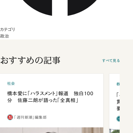
カテゴリ
政治
おすすめの記事
すべて見る
社会
教育
橋本愛に「ハラスメント」報道 独白100
「早実
分 佐藤二朗が語った「全真相」
貫校へ
要だっ
「週刊新潮」編集部
「新