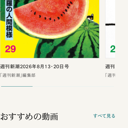
週刊新潮2026年8月13・20日号
週刊新潮2
「週刊新潮」編集部
「週刊新潮
おすすめの動画
すべて見る