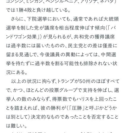
コンシン、ミシガン、ペンシルベニア、アリゾナ、ネバダ）
では1勝4敗と負け越している。
さらに、下院選挙においても、通常であれば大統領
選挙を制した党が議席を相当程度伸ばす傾向（「バ
ンドワゴン効果」）が見られるが、共和党の獲得議席
は過半数には届いたものの、民主党との差は僅差に
留まる見通しで、今後議員の異動によっては、中間選
挙を待たずに過半数を割る可能性も排除されない状
況にある。
以上の状況に拘らず、トランプが50州のほぼすべて
で、かつ、ほとんどの投票グループで支持を伸ばし、選
挙人の数のみならず、得票数でもハリスを上回ったこ
とを踏まえれば、彼の勝利が（「圧勝」と呼ぶかどうか
は別として）決定的なものであったことを否定すること
は難しい。