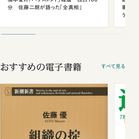
分 佐藤二朗が語った「全真相」
事が象
う
おすすめの電子書籍
すべて見る