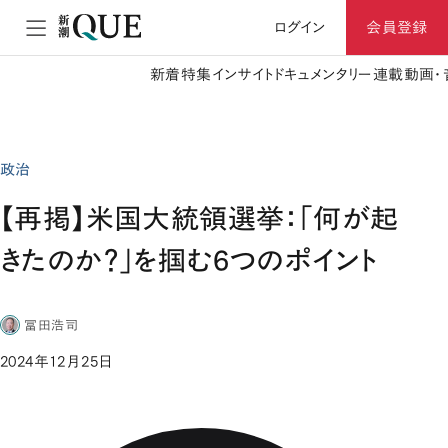
ログイン
会員登録
新着
特集
インサイト
ドキュメンタリー
連載
動画・
政治
【再掲】米国大統領選挙：「何が起
きたのか？」を掴む6つのポイント
冨田浩司
2024年12月25日