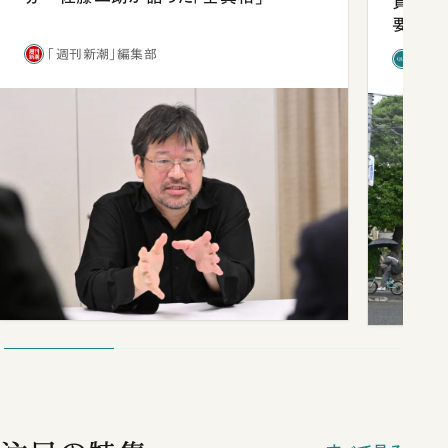
貫校へ
要だっ
「週刊新潮」編集部
「新