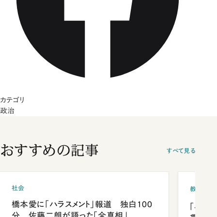
カテゴリ
政治
おすすめの記事
すべて見る
社会
教育
橋本愛に「ハラスメント」報道 独白100
「早実
分 佐藤二朗が語った「全真相」