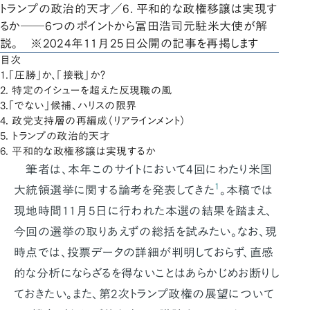
トランプの政治的天才／6. 平和的な政権移譲は実現す
るか――6つのポイントから冨田浩司元駐米大使が解
説。 ※2024年11月25日公開の記事を再掲します
目次
1.「圧勝」か、「接戦」か？
2. 特定のイシューを超えた反現職の風
3.「でない」候補、ハリスの限界
4. 政党支持層の再編成（リアラインメント）
5. トランプの政治的天才
6. 平和的な政権移譲は実現するか
筆者は、本年このサイトにおいて4回にわたり米国
1
大統領選挙に関する論考を発表してきた
。本稿では
現地時間11月5日に行われた本選の結果を踏まえ、
今回の選挙の取りあえずの総括を試みたい。なお、現
時点では、投票データの詳細が判明しておらず、直感
的な分析にならざるを得ないことはあらかじめお断りし
ておきたい。また、第2次トランプ政権の展望について