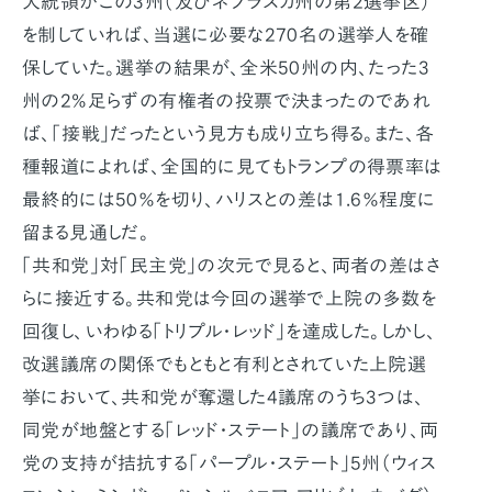
大統領がこの3州（及びネブラスカ州の第2選挙区）
を制していれば、当選に必要な270名の選挙人を確
保していた。選挙の結果が、全米50州の内、たった3
州の2%足らずの有権者の投票で決まったのであれ
ば、「接戦」だったという見方も成り立ち得る。また、各
種報道によれば、全国的に見てもトランプの得票率は
最終的には50％を切り、ハリスとの差は1.6％程度に
留まる見通しだ。
「共和党」対「民主党」の次元で見ると、両者の差はさ
らに接近する。共和党は今回の選挙で上院の多数を
回復し、いわゆる「トリプル・レッド」を達成した。しかし、
改選議席の関係でもともと有利とされていた上院選
挙において、共和党が奪還した4議席のうち3つは、
同党が地盤とする「レッド・ステート」の議席であり、両
党の支持が拮抗する「パープル・ステート」5州（ウィス