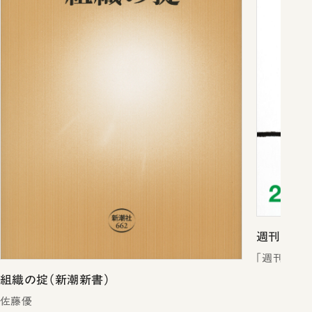
週刊新潮2
「週刊新潮
組織の掟（新潮新書）
佐藤優