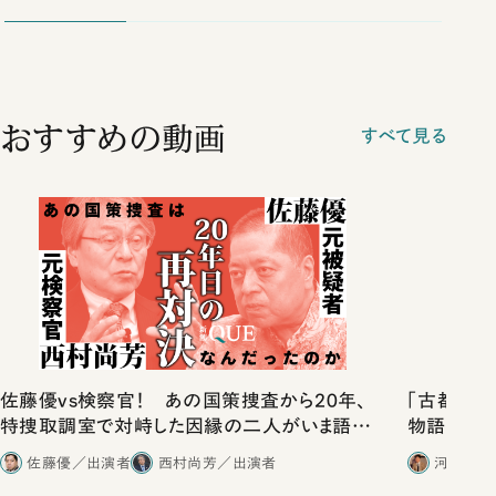
おすすめの動画
すべて見る
佐藤優vs検察官！ あの国策捜査から20年、
「古都」化
特捜取調室で対峙した因縁の二人がいま語り
物語」にリ
合ったこと
佐藤優／出演者
西村尚芳／出演者
河野有理