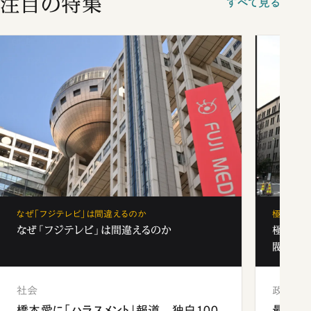
注目の特集
すべて見る
なぜ「フジテレビ」は間違えるのか
極秘裏名
なぜ「フジテレビ」は間違えるのか
極秘裏
閥と出
社会
政治
橋本愛に「ハラスメント」報道 独白100
最強官