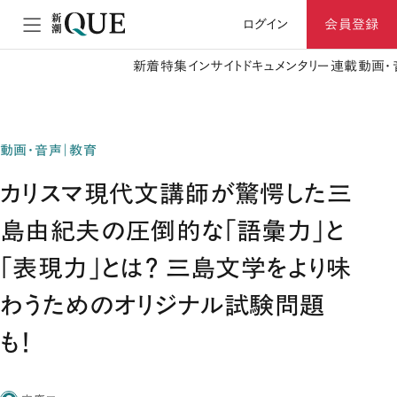
ログイン
会員登録
新着
特集
インサイト
ドキュメンタリー
連載
動画・
動画・音声｜教育
カリスマ現代文講師が驚愕した三
島由紀夫の圧倒的な「語彙力」と
「表現力」とは？ 三島文学をより味
わうためのオリジナル試験問題
も！