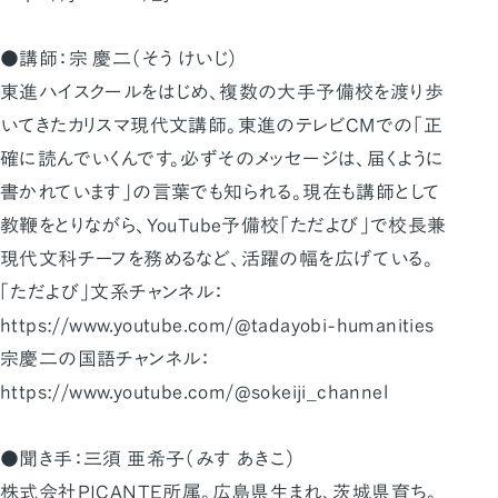
●講師：宗 慶二（そう けいじ）
東進ハイスクールをはじめ、複数の大手予備校を渡り歩
いてきたカリスマ現代文講師。東進のテレビCMでの「正
確に読んでいくんです。必ずそのメッセージは、届くように
書かれています」の言葉でも知られる。現在も講師として
教鞭をとりながら、YouTube予備校「ただよび」で校長兼
現代文科チーフを務めるなど、活躍の幅を広げている。
「ただよび」文系チャンネル：
https://www.youtube.com/@tadayobi-humanities
宗慶二の国語チャンネル：
https://www.youtube.com/@sokeiji_channel
●聞き手：三須 亜希子（みす あきこ）
株式会社PICANTE所属。広島県生まれ、茨城県育ち。