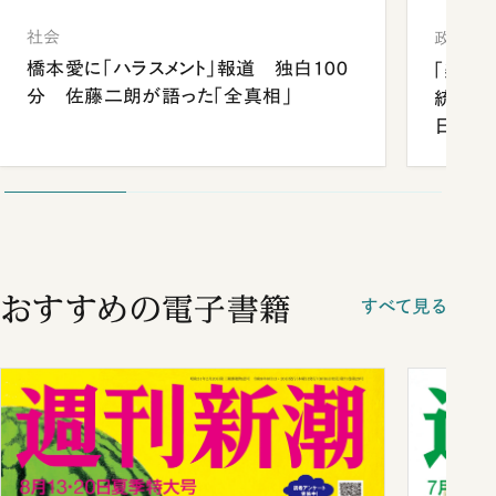
社会
政治
橋本愛に「ハラスメント」報道 独白100
「楽し
分 佐藤二朗が語った「全真相」
統領と
日米関
が明か
談まで
おすすめの電子書籍
すべて見る