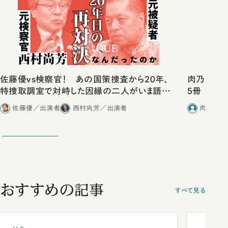
佐藤優vs検察官！ あの国策捜査から20年、
肉乃小路ニ
特捜取調室で対峙した因縁の二人がいま語り
5冊
合ったこと
佐藤優／出演者
西村尚芳／出演者
肉乃小路
おすすめの記事
すべて見る