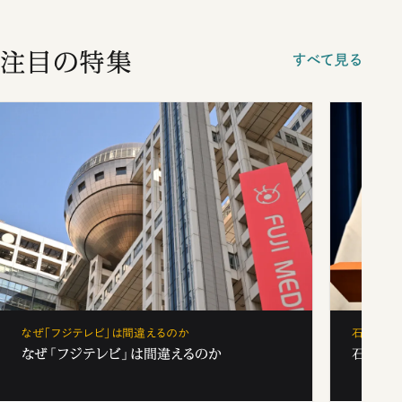
注目の特集
すべて見る
なぜ「フジテレビ」は間違えるのか
石破茂、
なぜ「フジテレビ」は間違えるのか
石破茂、