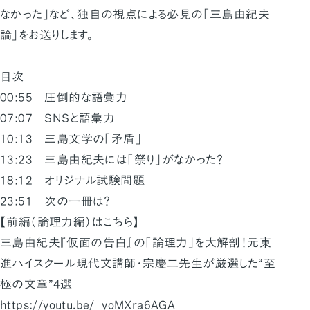
なかった」など、独自の視点による必見の「三島由紀夫
論」をお送りします。
目次
00:55 圧倒的な語彙力
07:07 SNSと語彙力
10:13 三島文学の「矛盾」
13:23 三島由紀夫には「祭り」がなかった？
18:12 オリジナル試験問題
23:51 次の一冊は？
【前編（論理力編）はこちら】
三島由紀夫『仮面の告白』の「論理力」を大解剖！元東
進ハイスクール現代文講師・宗慶二先生が厳選した“至
極の文章”4選
https://youtu.be/_yoMXra6AGA