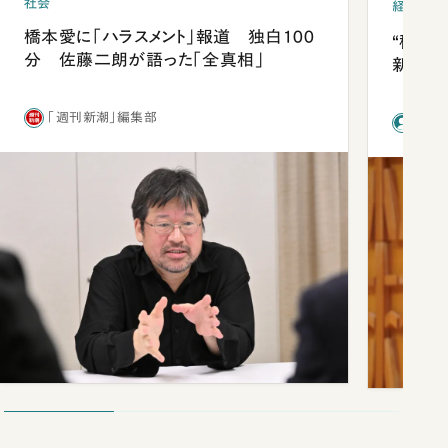
社会
経済・ビ
橋本愛に「ハラスメント」報道 独白100
“稼ぎ
分 佐藤二朗が語った「全真相」
新社長
「週刊新潮」編集部
前田