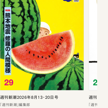
週刊新潮2026年8月13・20日号
週刊新潮2
「週刊新潮」編集部
「週刊新潮