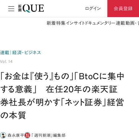
ログイン
会員登録
新着
特集
インサイト
ドキュメンタリー
連載
動画・
連載｜経済・ビジネス
Vol. 14
「お金は『使う』もの」「ＢtoＣに集中
する意義」 在任20年の楽天証
券社長が明かす「ネット証券」経営
の本質
森永康平
「週刊新潮」編集部