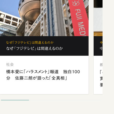
なぜ「フジテレビ」は間違えるのか
中学受験
なぜ「フジテレビ」は間違えるのか
中学受験
社会
教育
橋本愛に「ハラスメント」報道 独白100
「早実
分 佐藤二朗が語った「全真相」
貫校へ
要だっ