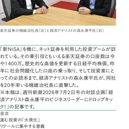
楽天証券の楠雄治社長（左）と経済アナリストの森永康平氏（右）
「新NISA」を機に、ネット証券を利用した投資ブームが訪
れている。その牽引役ともいえる楽天証券の口座数は今
や1400万。歴史的な高値を更新する日経平均株価、昨
年に社会問題化した口座の乗っ取り、そして投資家にと
っての必読本まで、経済アナリストの森永康平氏が、同社
を20年率いる楠雄治社長に直撃した。
※本稿は、週刊新潮2026年7月2日号の対談企画「経
済アナリスト森永康平のビジネスリーダーにドロップキッ
ク！」の記事です。
目次
進む投資の「大衆化」
リテールに集中する意義