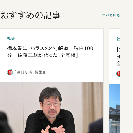
おすすめの記事
すべて見る
社会
社会
橋本愛に「ハラスメント」報道 独白100
【熊本
分 佐藤二朗が語った「全真相」
死を分
金」
「週刊新潮」編集部
「週