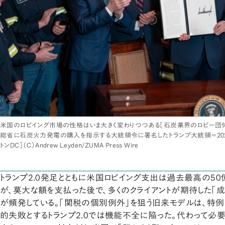
米国のロビイング市場の性格はいま大きく変わりつつある［石炭業界のロビー団体
総省に石炭火力発電の購入を指示する大統領令に署名したトランプ大統領＝2026
トンDC］（C）Andrew Leyden/ZUMA Press Wire
トランプ2.0発足とともに米国ロビイング支出は過去最高の50
が、莫大な額を支払った後で、多くのクライアントが期待した「
が頻発している。「関税の個別例外」を狙う旧来モデルは、特
的失敗とするトランプ2.0では機能不全に陥った。代わって必