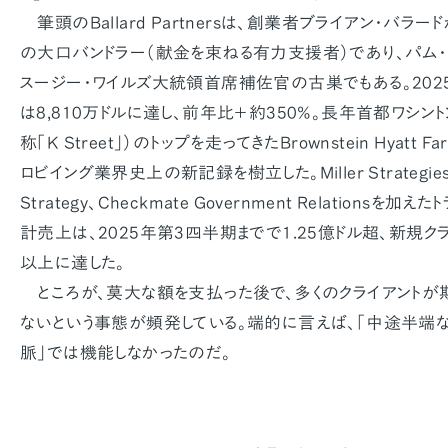
筆頭のBallard Partnersは、創業者ブライアン・バラー
の大口バンドラー（献金を束ねる有力支援者）であり、パム
スージー・ワイルズ大統領首席補佐官の古巣でもある。202
は8,810万ドルに達し、前年比＋約350%。長年首都ワシン
称「K Street」）のトップを走ってきたBrownstein Hyatt Fa
ロビイング業界史上の新記録を樹立した。Miller Strategies、C
Strategy、Checkmate Government Relations
計売上は、2025年第3四半期までで1.25億ドル超、新規ク
以上に達した。
ところが、莫大な額を支払った後で、多くのクライアントが
ないという事態が頻発している。端的に言えば、「中途半端
脈」では機能しなかったのだ。