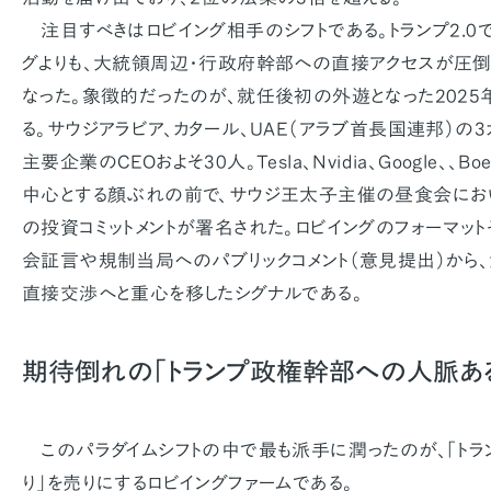
注目すべきはロビイング相手のシフトである。トランプ2.0
グよりも、大統領周辺・行政府幹部への直接アクセスが圧
なった。象徴的だったのが、就任後初の外遊となった202
る。サウジアラビア、カタール、UAE（アラブ首長国連邦）の
主要企業のCEOおよそ30人。Tesla、Nvidia、Google、、B
中心とする顔ぶれの前で、サウジ王太子主催の昼食会におい
の投資コミットメントが署名された。ロビイングのフォーマッ
会証言や規制当局へのパブリックコメント（意見提出）から
直接交渉へと重心を移したシグナルである。
期待倒れの「トランプ政権幹部への人脈あ
このパラダイムシフトの中で最も派手に潤ったのが、「ト
り」を売りにするロビイングファームである。