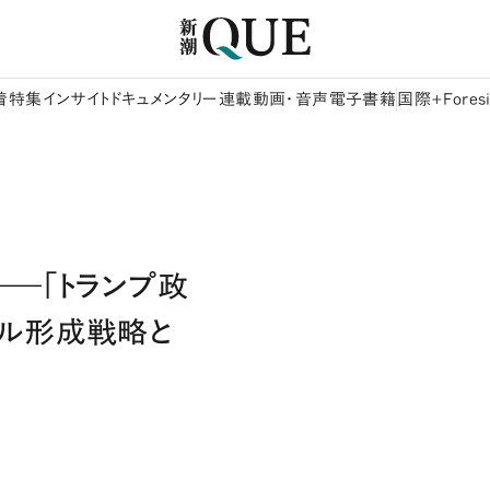
着
特集
インサイト
ドキュメンタリー
連載
動画・音声
電子書籍
国際+Foresi
―「トランプ政
ル形成戦略と