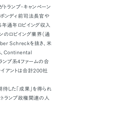
ドがトランプ・キャンペーン
・ボンディ前司法長官や
5年通年ロビイング収入
トンのロビイング業界（通
rber Schreckを抜き、米
ontinental
を加えたトランプ系4ファームの合
ライアントは合計200社
期待した「成果」を得られ
なトランプ政権関連の人