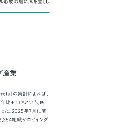
ール形成の場に席を置くし
グ産業
ets」の集計によれば、
年比＋11%という、四
た。2025年7月に署
は実に2,354組織がロビイング