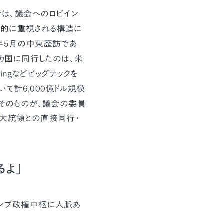
では、議会へのロビイン
倒的に重視される構造に
5年5月の中東歴訪であ
3カ国に同行したのは、米
oeingなどビッグテックを
て計6,000億ドル規模
トそのものが、議会の委員
、大統領との直接同行・
るよ」
ランプ政権中枢に人脈あ