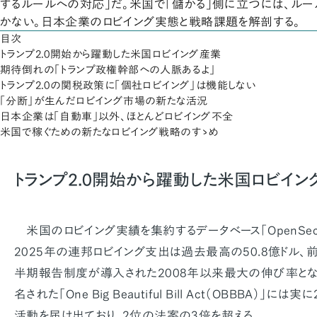
するルールへの対応」だ。米国で「儲かる」側に立つには、ル
かない。日本企業のロビイング実態と戦略課題を解剖する。
目次
トランプ2.0開始から躍動した米国ロビイング産業
期待倒れの「トランプ政権幹部への人脈あるよ」
トランプ2.0の関税政策に「個社ロビイング」は機能しない
「分断」が生んだロビイング市場の新たな活況
日本企業は「自動車」以外、ほとんどロビイング不全
米国で稼ぐための新たなロビイング戦略のすゝめ
トランプ2.0開始から躍動した米国ロビイン
米国のロビイング実績を集約するデータベース「OpenSecr
2025年の連邦ロビイング支出は過去最高の50.8億ドル、前
半期報告制度が導入された2008年以来最大の伸び率となっ
名された「One Big Beautiful Bill Act（OBBBA）」に
活動を届け出ており、2位の法案の3倍を超える。