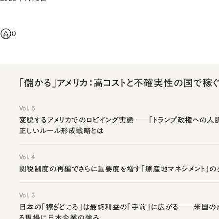
0
「儲かる」アメリカ：高コストと不確実性の国で稼
Vol. 5
変貌するアメリカでのロビイング実態――「トランプ政権への人
正しいルール形成戦略とは
Vol. 4
関税制度の再編でさらに重要度を増す「原産地マネジメント」の
Vol. 3
日本の「稼ぎどころ」は最終利益の「手前」に広がる――米国の
る現場に日本企業の強み