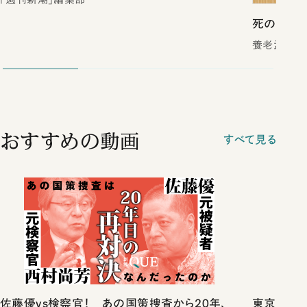
死の壁
養老孟司／
おすすめの動画
すべて見る
佐藤優vs検察官！ あの国策捜査から20年、
東京は都心