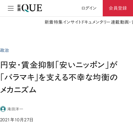
ログイン
会員登録
新着
特集
インサイト
ドキュメンタリー
連載
動画・
政治
円安・賃金抑制「安いニッポン」が
「バラマキ」を支える不幸な均衡の
メカニズム
滝田洋一
2021年10月27日