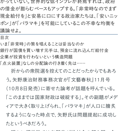
がっていない。世界的な低インフレが終焉すれば、政府
の借金が膨らむペースもアップする。「非常時なのでまず
現金給付を」と安易に口にする政治家たちは、「安いニッ
ポン」が「バラマキ」を可能にしているこの不幸な均衡を
議論せよ。
目次
いま「非常時」の策を唱えることは妥当なのか
銀行が国債を買い増す元手は、預金に流れ込んだ給付金
企業が投資を行わないという構造問題
「点火装置」なしの分配論の行き着く先は……
折からの衆院選を控えてのことだったからでもあろ
う。矢野康治財務事務次官が『文藝春秋』11月号
（10月8日発売）に寄せた論考が話題を呼んでいる。
「このままでは国家財政は破綻する」。その副題がメデ
ィアで大きく取り上げられ、「バラマキ」が人口に膾炙
するようになった時点で、矢野氏は問題提起に成功し
たというべきだろう。