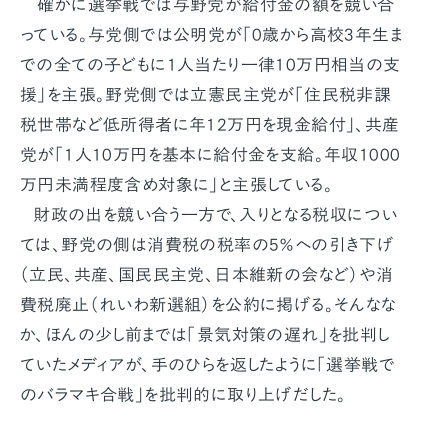
確かに選挙戦では与野党が給付金の額を競い合
っている。与党側では公明党が「0歳から高校3年生ま
での全ての子どもに1人当たり一律10万円相当の支
援」を主張。野党側では立憲民主党が「住民税非課
税世帯など低所得者に年12万円を現金給付」、共産
党が「1人10万円を基本に給付金を支給。年収1000
万円未満程度含め対象に」と主張している。
財政の出を競い合う一方で、入りとなる税収につい
ては、野党の側は消費税の税率の5％への引き下げ
（立民、共産、国民民主党、日本維新の会など）や消
費税廃止（れいわ新選組）を公約に掲げる。そんなな
か、ほんの少し前までは「景気対策の遅れ」を批判し
ていたメディアが、手のひらを返したように「選挙戦で
のバラマキ合戦」を批判的に取り上げだした。