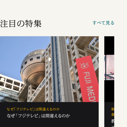
注目の特集
すべて見る
なぜ「フジテレビ」は間違えるのか
教育の地
最新勢力
なぜ「フジテレビ」は間違えるのか
教育の地