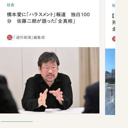
社会
社会
橋本愛に「ハラスメント」報道 独白100
【熊本
分 佐藤二朗が語った「全真相」
死を分
金」
「週刊新潮」編集部
「週