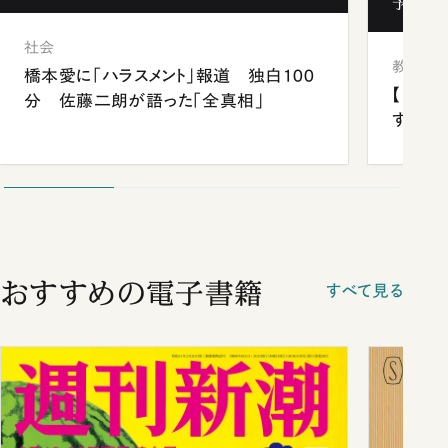
予備校
社会
教育
橋本愛に「ハラスメント」報道 独白100
【中国
分 佐藤二朗が語った「全真相」
する“
おすすめの電子書籍
すべて見る