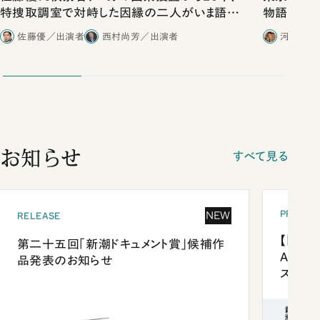
特捜取調室で対峙した因縁の二人がいま語り
物語」にリ
合ったこと
佐藤優／出演者
西村尚芳／出演者
河野有理
お知らせ
すべて見る
PRESEN
NEW
RELEASE
【「新潮
第二十五回「新潮ドキュメント賞」候補作
Anni
品発表のお知らせ
ズプレ