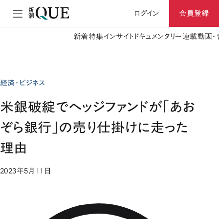
ログイン
会員登録
新着
特集
インサイト
ドキュメンタリー
連載
動画・
経済・ビジネス
米銀破綻でヘッジファンドが「あお
ぞら銀行」の売り仕掛けに走った
理由
2023年5月11日