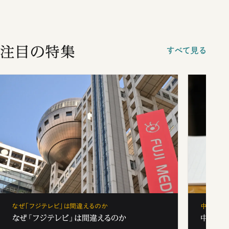
注目の特集
すべて見る
なぜ「フジテレビ」は間違えるのか
中学受験
なぜ「フジテレビ」は間違えるのか
中学受験