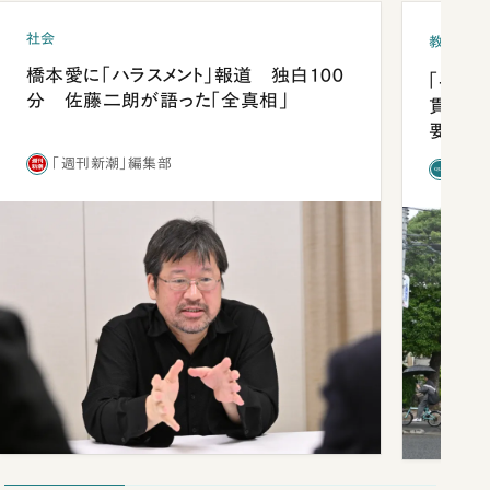
社会
教育
橋本愛に「ハラスメント」報道 独白100
「早実
分 佐藤二朗が語った「全真相」
貫校へ
要だっ
「週刊新潮」編集部
「新