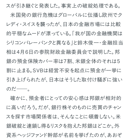
スが引き継ぐと発表した。事実上の破綻処理である。
米国発の銀行危機はグローバルに伝播し欧州でク
レディ・スイスを襲ったが、日本の金融市場には比較
的平穏なムードが漂っている。「我が国の金融機関は
シリコンバレーバンクと異なる」と鈴木俊一・金融担当
相は4月6日の参院財政金融委員会で説明した。邦
銀の預金保険カバー率は7割、米銀全体のそれは5
割に止まる。SVBは経営不安を起点に預金が一挙に
引き上げられたが、日本はそうした取付け騒ぎに強い
のだ――。
確かに、預金者にとっての安心感は邦銀が相対的
に高いだろう。だが、銀行株そのものに売買のチャン
スを探す市場関係者は、そんなことに頓着しない。米
銀破綻と連鎖し得るリスクを抱えた邦銀はどこか。外
資系ヘッジファンド幹部が名前を挙げたのが、あおぞ