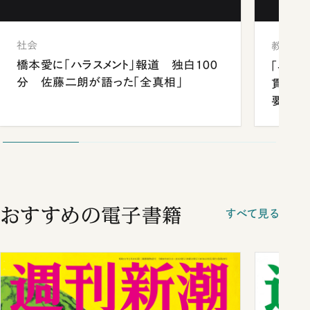
社会
教育
橋本愛に「ハラスメント」報道 独白100
「早実
分 佐藤二朗が語った「全真相」
貫校へ
要だっ
おすすめの電子書籍
すべて見る