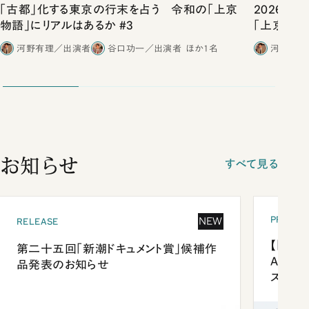
「古都」化する東京の行末を占う 令和の「上京
2026年
物語」にリアルはあるか #3
「上京物語
河野有理／出演者
谷口功一／出演者
ほか1名
河野有理
お知らせ
すべて見る
PRESEN
NEW
RELEASE
【「新潮
第二十五回「新潮ドキュメント賞」候補作
Anni
品発表のお知らせ
ズプレ