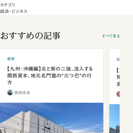
カテゴリ
経済・ビジネス
おすすめの記事
すべて見る
教育
社会
【九州・沖縄編】北と南の二強、流入する
【熊本
関西資本、地元名門塾の“三つ巴”の行
死を分
方
金」
西田浩史
「週