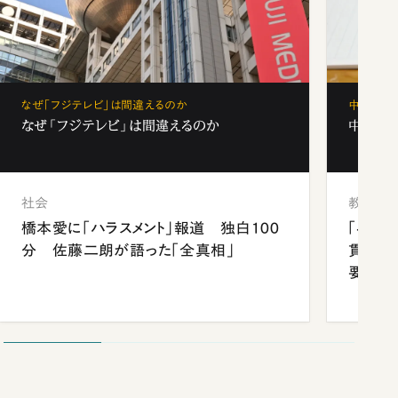
なぜ「フジテレビ」は間違えるのか
中学受験
なぜ「フジテレビ」は間違えるのか
中学受験
社会
教育
橋本愛に「ハラスメント」報道 独白100
「早実
分 佐藤二朗が語った「全真相」
貫校へ
要だっ