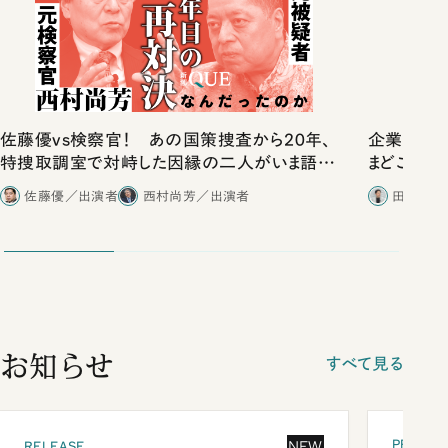
佐藤優vs検察官！ あの国策捜査から20年、
企業だけ
特捜取調室で対峙した因縁の二人がいま語り
まどこにある
合ったこと
佐藤優／出演者
西村尚芳／出演者
田内学／
お知らせ
すべて見る
PRESEN
NEW
RELEASE