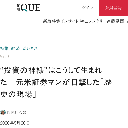
ログイン
会員登録
新着
特集
インサイト
ドキュメンタリー
連載
動画・
特集｜経済・ビジネス
Vol. 5
“投資の神様”はこうして生まれ
た 元米証券マンが目撃した「歴
史の現場」
岡元兵八郎
2026年5月26日