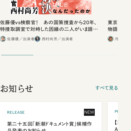
佐藤優vs検察官！ あの国策捜査から20年、
東京は都心
特捜取調室で対峙した因縁の二人がいま語り
物語」にリ
合ったこと
佐藤優／出演者
西村尚芳／出演者
河野有理
お知らせ
すべて見る
PRESEN
NEW
RELEASE
【「新潮
第二十五回「新潮ドキュメント賞」候補作
Anni
品発表のお知らせ