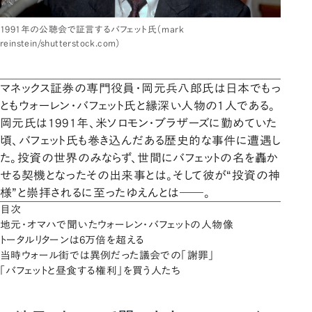
1991年の公聴会で証言するバフェット氏（mark
reinstein/shutterstock.com）
マネックス証券の専門役員・岡元兵八郎氏は日本でもっ
ともウォーレン・バフェット氏と縁深い人物の1人である。
岡元氏は1991年、米ソロモン・ブラザーズに勤めていた
頃、バフェット氏も巻き込んだある歴史的な事件に遭遇し
た。投資の世界のみならず、世間にバフェットの名を轟か
せる契機となったその出来事とは。そして彼が“投資の神
様”と崇拝されるに至ったゆえんとは――。
目次
地元・オマハで聞いたウォーレン・バフェットの人物像
トータルリターンは6万倍を超える
当時ウォール街では異例だった議会での「謝罪」
「バフェットと昼食する権利」を買う人たち