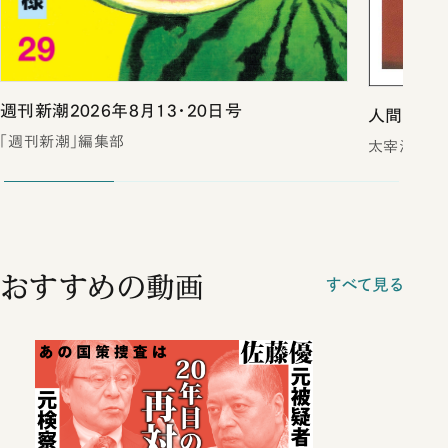
週刊新潮2026年8月13・20日号
人間失格（
「週刊新潮」編集部
太宰治
おすすめの動画
すべて見る