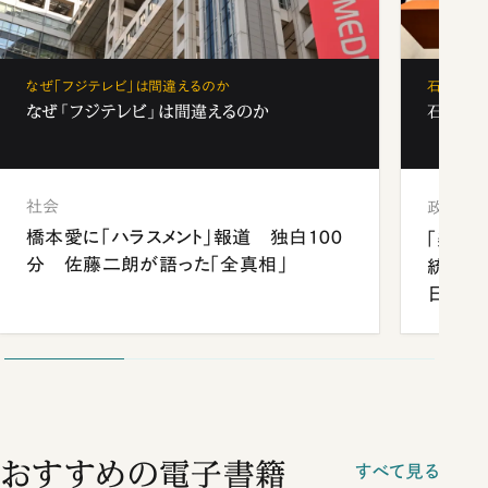
なぜ「フジテレビ」は間違えるのか
石破茂、
なぜ「フジテレビ」は間違えるのか
石破茂、
社会
政治
橋本愛に「ハラスメント」報道 独白100
「楽し
分 佐藤二朗が語った「全真相」
統領と
日米関
が明か
談まで
おすすめの電子書籍
すべて見る