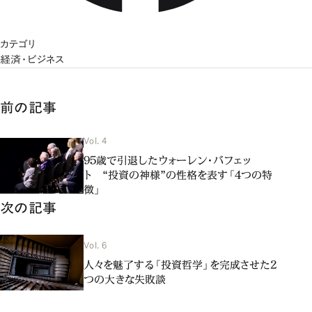
カテゴリ
経済・ビジネス
前の記事
Vol. 4
95歳で引退したウォーレン・バフェッ
ト “投資の神様”の性格を表す「4つの特
徴」
次の記事
Vol. 6
人々を魅了する「投資哲学」を完成させた2
つの大きな失敗談