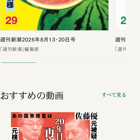
週刊新潮2026年8月13・20日号
週刊新潮2
「週刊新潮」編集部
「週刊新潮
おすすめの動画
すべて見る