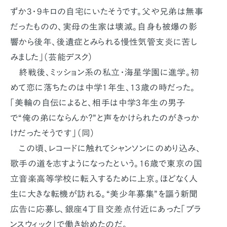
ずか3・9キロの自宅にいたそうです。父や兄弟は無事
だったものの、実母の生家は壊滅。自身も被爆の影
響から後年、後遺症とみられる慢性気管支炎に苦し
みました」（芸能デスク）
終戦後、ミッション系の私立・海星学園に進学。初
めて恋に落ちたのは中学1年生、13歳の時だった。
「美輪の自伝によると、相手は中学3年生の男子
で“俺の弟にならんか？”と声をかけられたのがきっか
けだったそうです」（同）
この頃、レコードに触れてシャンソンにのめり込み、
歌手の道を志すようになったという。16歳で東京の国
立音楽高等学校に転入するために上京。ほどなく人
生に大きな転機が訪れる。“美少年募集”を謳う新聞
広告に応募し、銀座4丁目交差点付近にあった「ブラ
ンスウィック」で働き始めたのだ。