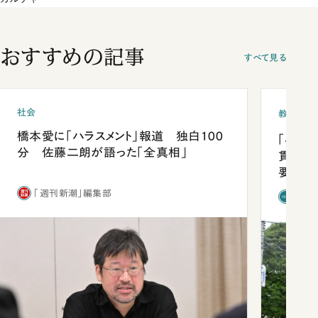
おすすめの記事
すべて見る
社会
教育
橋本愛に「ハラスメント」報道 独白100
「早実
分 佐藤二朗が語った「全真相」
貫校へ
要だっ
「週刊新潮」編集部
「新