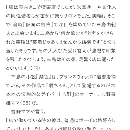
「店は表向きこそ喫茶店でしたが、米軍兵士や文化人
の同性愛者らが密かに集うサロンでした。美輪はそこ
で、当時『仮面の告白』で注目を集めていた三島由紀
夫と出会います。三島から“何か飲むか”と声をかけら
れた美輪は“芸者じゃありませんから結構です”と切り
返したそうです。その大人びた受け答えが強烈な印象
を残したのでしょう。三島はその後、足繁く店に通った
といいます」（同）
三島の小説『禁色』は、ブランスウィックに着想を得
ている。その作品で「君ちゃん」として登場するのが六
本木の伝説的なゲイバー「吉野」のオーナー、吉野寿
雄ママ（95）だ。
吉野ママが言う。
「店で働いている時の彼は、普通にボーイの格好をし
ていましたよ。でも、ああいう彫りの深い顔でしょ。ハー