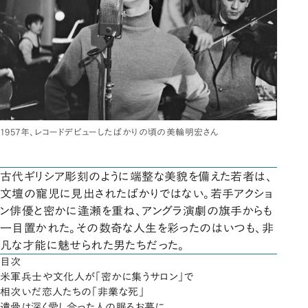
1957年、レコードデビューしたばかりの頃の美輪明宏さん
古代ギリシア彫刻のように端整な美貌を備えた若者は、
文壇の寵児に見出されたばかりではない。若手アクショ
ン俳優と密かに逢瀬を重ね、アングラ演劇の旗手からも
一目置かれた。その数奇な人生を彩ったのはいつも、非
凡な才能に魅せられた男たちだった。
目次
米軍兵士や文化人が「密かに集うサロン」で
相次いだ恋人たちの「非業な死」
遺骨は深く愛し合った人の眠るお墓に