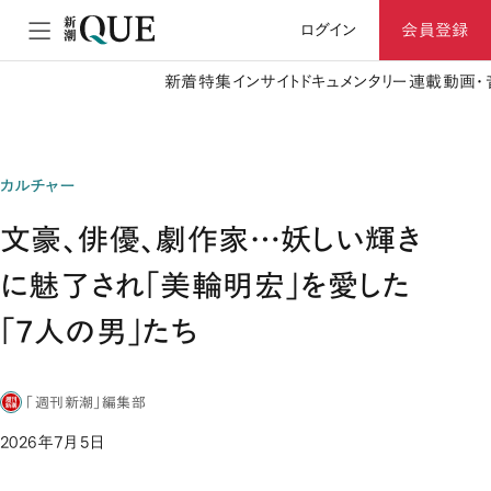
ログイン
会員登録
新着
特集
インサイト
ドキュメンタリー
連載
動画・
カルチャー
文豪、俳優、劇作家…妖しい輝き
に魅了され「美輪明宏」を愛した
「7人の男」たち
「週刊新潮」編集部
2026年7月5日