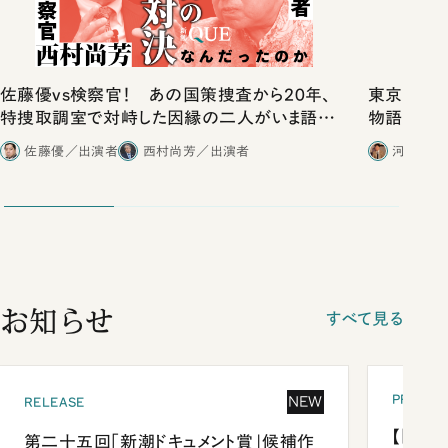
佐藤優vs検察官！ あの国策捜査から20年、
東京は都心
特捜取調室で対峙した因縁の二人がいま語り
物語」にリ
合ったこと
佐藤優／出演者
西村尚芳／出演者
河野有理
お知らせ
すべて見る
PRESEN
NEW
RELEASE
【「新潮
第二十五回「新潮ドキュメント賞」候補作