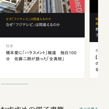
なぜ「フジテレビ」は間違えるのか
教育の地
最新勢力
なぜ「フジテレビ」は間違えるのか
教育の地
予備校
社会
教育
橋本愛に「ハラスメント」報道 独白100
【東北
分 佐藤二朗が語った「全真相」
の名門
る学習