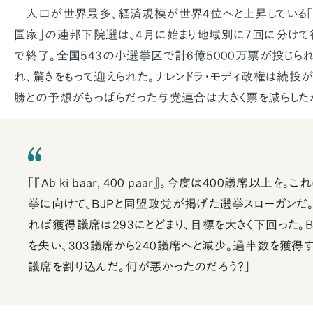
人口が世界最多、経済規模が世界4位へと上昇している
国家」の連邦下院選は、4月に始まり地域別に7回に分けて
で終了。全国543の小選挙区で計6億5000万票が投じら
れ、驚きをもって迎えられた。ナレンドラ・モディ政権は続投
勝との予想がもっぱらだった与党連合は大きく票を減らした
「『Ab ki baar, 400 paar』。今度は400議席以上を
挙に向けて、BJPと同盟政党が掲げた選挙スローガンだ。
れば獲得議席は293にとどまり、目標を大きく下回った。B
を失い、303議席から240議席へと減少。過半数を獲得
議席を割り込んだ。何が悪かったのだろう？」