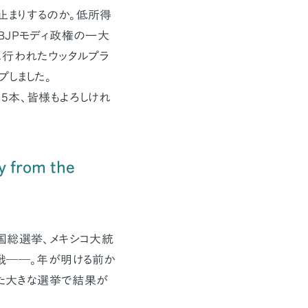
まりするのか。低所得
BJPモディ政権の一大
に行われたウッタルプラ
しました。
5本、皆様もよろしけれ
y from the
国総選挙、メキシコ大統
戦――。年が明ける前か
また大きな選挙で結果が