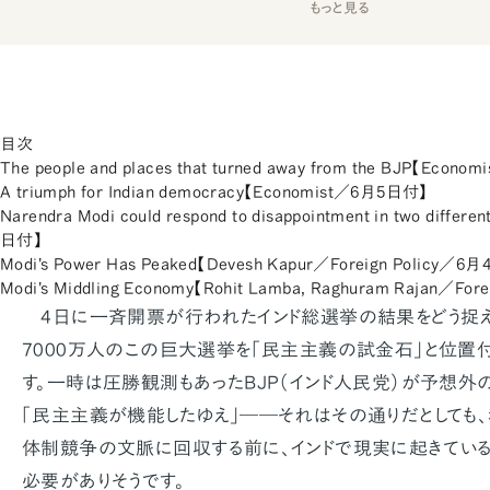
もっと見る
目次
The people and places that turned away from the BJP【Eco
A triumph for Indian democracy【Economist／6月5日付】
Narendra Modi could respond to disappointment in two diffe
日付】
Modi's Power Has Peaked【Devesh Kapur／Foreign Policy／6
Modi's Middling Economy【Rohit Lamba, Raghuram Rajan／Fo
4日に一斉開票が行われたインド総選挙の結果をどう捉え
7000万人のこの巨大選挙を「民主主義の試金石」と位置
す。一時は圧勝観測もあったBJP（インド人民党）が予想外
「民主主義が機能したゆえ」――それはその通りだとしても
体制競争の文脈に回収する前に、インドで現実に起きている
必要がありそうです。