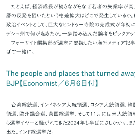
たとえば、経済成長が続きながらなぜ若者の失業率が高止
層の反発を招いたという格差拡大はどこで発生しているか。
政治イベントとして、巨大なヒンドゥー寺院の完成式が年初
デシュ州で何が起きたか。一歩踏み込んだ論考をピックアップ
フォーサイト編集部が週末に熟読したい海外メディア記事
ばご一緒に。
The people and places that turned awa
BJP【Economist／6月6日付】
台湾総統選、インドネシア大統領選、ロシア大統領選、韓
領選、欧州議会選、英国総選挙、そして11月には米大統領
ら選挙イヤーと騒がれてきた2024年も半ばにさしかかり、
出た。インド総選挙だ。