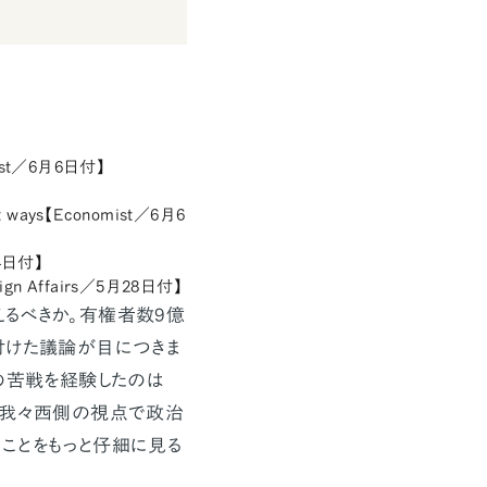
nomist／6月6日付】
rent ways【Economist／6月6
月4日付】
reign Affairs／5月28日付】
るべきか。有権者数9億
付けた議論が目につきま
の苦戦を経験したのは
、我々西側の視点で政治
ことをもっと仔細に見る