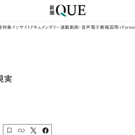
着
特集
インサイト
ドキュメンタリー
連載
動画・音声
電子書籍
国際+Foresi
現実