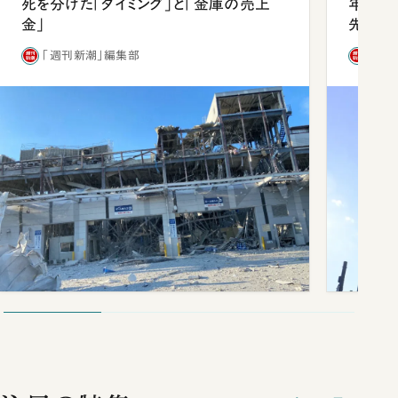
死を分けた「タイミング」と「金庫の売上
年会は
金」
先1位
「週刊新潮」編集部
「週