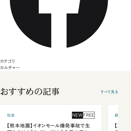
カテゴリ
カルチャー
おすすめの記事
すべて見る
NEW
FREE
社会
経済・ビ
【熊本地震】イオンモール爆発事故で生
【就活