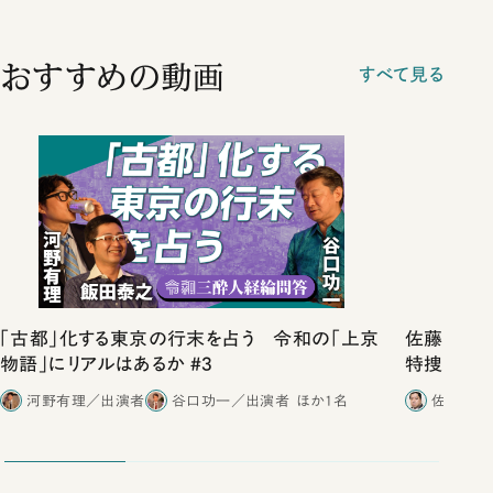
おすすめの動画
すべて見る
「古都」化する東京の行末を占う 令和の「上京
佐藤優vs
物語」にリアルはあるか #3
特捜取調
合ったこと
河野有理／出演者
谷口功一／出演者
ほか1名
佐藤優／