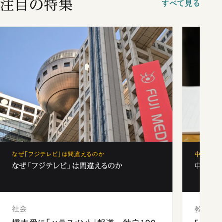
注目の特集
すべて見る
なぜ「フジテレビ」は間違えるのか
中学受験
なぜ「フジテレビ」は間違えるのか
中学受験
社会
教育