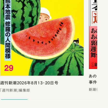
あのスキャ
事件戦後史
週刊新潮2026年8月13・20日号
新潮社
「週刊新潮」編集部