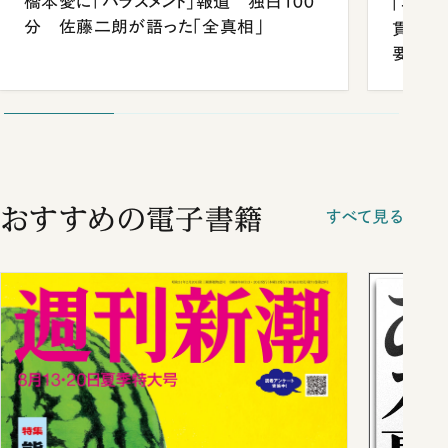
橋本愛に「ハラスメント」報道 独白100
「早実
分 佐藤二朗が語った「全真相」
貫校へ
要だっ
おすすめの電子書籍
すべて見る