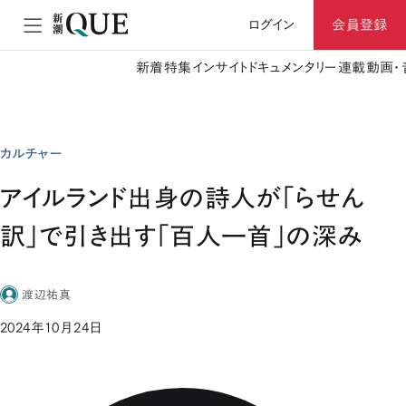
ログイン
会員登録
新着
特集
インサイト
ドキュメンタリー
連載
動画・
カルチャー
アイルランド出身の詩人が「らせん
訳」で引き出す「百人一首」の深み
渡辺祐真
2024年10月24日