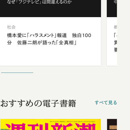
なぜ「フジテレビ」は間違えるのか
中学受験
社会
教育
橋本愛に「ハラスメント」報道 独白100
「早実
分 佐藤二朗が語った「全真相」
貫校へ
要だっ
おすすめの電子書籍
すべて見る