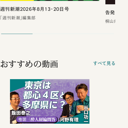
週刊新潮2026年8月13・20日号
告発 裏
「週刊新潮」編集部
桐山煌／著
おすすめの動画
すべて見る