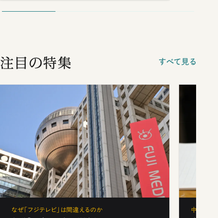
注目の特集
すべて見る
なぜ「フジテレビ」は間違えるのか
中学受験