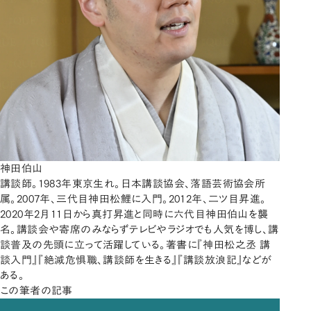
神田伯山
講談師。1983年東京生れ。日本講談協会、落語芸術協会所
属。2007年、三代目神田松鯉に入門。2012年、二ツ目昇進。
2020年2月11日から真打昇進と同時に六代目神田伯山を襲
名。講談会や寄席のみならずテレビやラジオでも人気を博し、講
談普及の先頭に立って活躍している。著書に『神田松之丞 講
談入門』『絶滅危惧職、講談師を生きる』『講談放浪記』などが
ある。
この筆者の記事