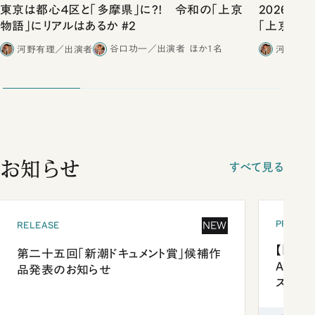
東京は都心４区と「多摩県」に?! 令和の「上京
2026年
物語」にリアルはあるか #2
「上京物語
河野有理／出演者
谷口功一／出演者
ほか1名
河野有理
お知らせ
すべて見る
PRESEN
NEW
RELEASE
【「新潮
第二十五回「新潮ドキュメント賞」候補作
Anni
品発表のお知らせ
ズプレ