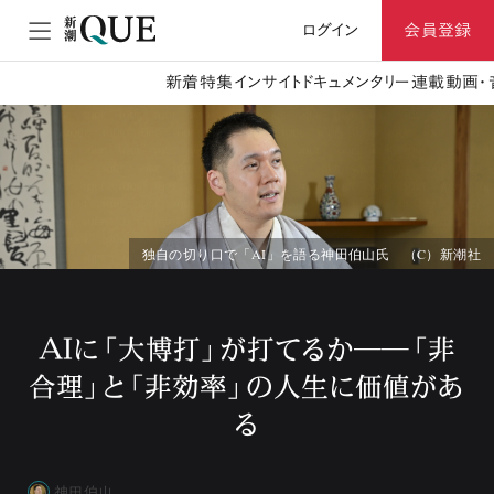
ログイン
会員登録
新着
特集
インサイト
ドキュメンタリー
連載
動画・
独自の切り口で「AI」を語る神田伯山氏 （C）新潮社
AIに「大博打」が打てるか――「非
合理」と「非効率」の人生に価値があ
る
神田伯山