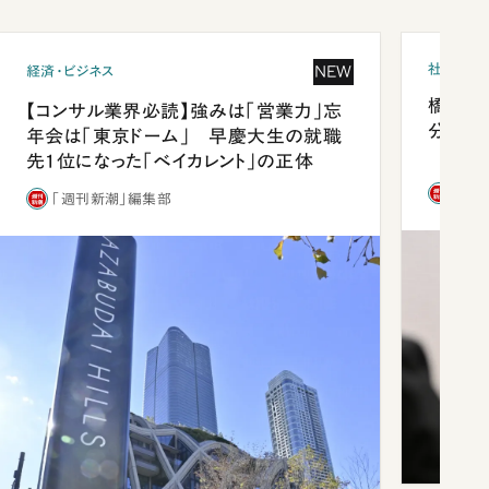
社会
NEW
経済・ビジネス
橋本愛
【コンサル業界必読】強みは「営業力」忘
分 佐
年会は「東京ドーム」 早慶大生の就職
先1位になった「ベイカレント」の正体
「週
「週刊新潮」編集部