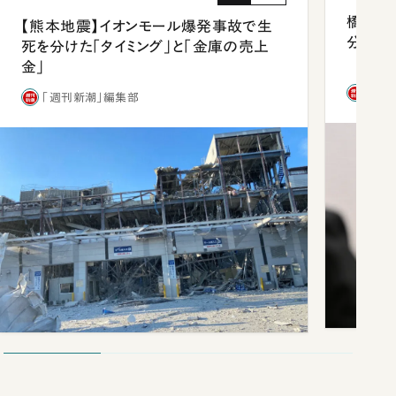
橋本愛
【熊本地震】イオンモール爆発事故で生
分 佐
死を分けた「タイミング」と「金庫の売上
金」
「週
「週刊新潮」編集部