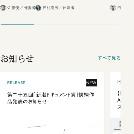
合ったこと
佐藤優／出演者
西村尚芳／出演者
田内学／
お知らせ
すべて見る
PRESEN
NEW
RELEASE
【「新潮
第二十五回「新潮ドキュメント賞」候補作
Anni
品発表のお知らせ
ズプレ