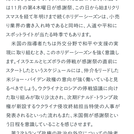
は11月の第4木曜日が感謝祭、この日から始まりクリ
スマスを経て年明けまで続くホリデーシーズンは、小売
り業界の書き入れ時であると同時に、人道や平和に
スポットライトが当たる時季でもあります。
米国の指導者たちは外交分野で和平や支援の実
現に取り組むとき、このホリデーシーズンを強く意識し
ます。イスラエルとヒズボラの停戦が感謝祭の直前に
スタートしたというスケジュールには、仲介をリードした
米ジョー・バイデン政権の意向が強く働いていると見
るべきでしょう。ウクライナとロシアの停戦協議に向け
た取り組みが取り沙汰され、次期ドナルド・トランプ政
権が新設するウクライナ侵攻終結担当特使の人事が
発表されるといった流れもまた、米国側が感謝祭とい
う日程を意識していることを感じさせます。
第2次トランプ政権の政治や外交についての論考