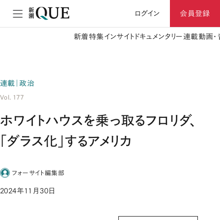
ログイン
会員登録
新着
特集
インサイト
ドキュメンタリー
連載
動画・
連載｜政治
Vol. 177
ホワイトハウスを乗っ取るフロリダ、
「ダラス化」するアメリカ
フォーサイト編集部
2024年11月30日