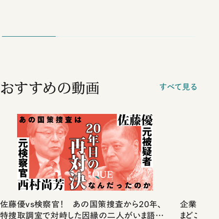
おすすめの動画
すべて見る
佐藤優vs検察官！ あの国策捜査から20年、
企業だけ
特捜取調室で対峙した因縁の二人がいま語り
まどこにある