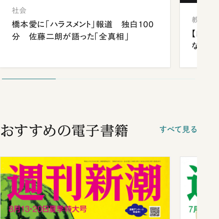
社会
教育
橋本愛に「ハラスメント」報道 独白100
【四国
分 佐藤二朗が語った「全真相」
ながら
おすすめの電子書籍
すべて見る