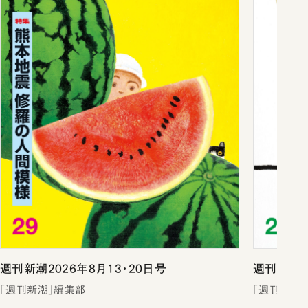
週刊新潮2026年8月13・20日号
週刊新潮2
「週刊新潮」編集部
「週刊新潮