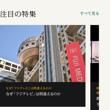
注目の特集
すべて見る
なぜ「フジテレビ」は間違えるのか
教育の地
最新勢力
なぜ「フジテレビ」は間違えるのか
教育の地
予備校