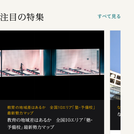
注目の特集
すべて見る
教育の地域差はあるか 全国10エリア「塾・予備校」
なぜ「フ
最新勢力マップ
なぜ「フ
教育の地域差はあるか 全国10エリア「塾・
予備校」最新勢力マップ