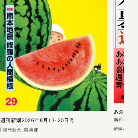
あのスキャ
事件戦後史
週刊新潮2026年8月13・20日号
新潮社
「週刊新潮」編集部