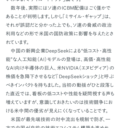
数年後、実際にはソ連のICBM配備はごく僅かで
あることが判明します。しかし「ミサイル・ギャップ」は、
それが誤認だと分かった上でも、ソ連の脅威の政治
利用などの形で米国の国防政策に影響を与えたとさ
れています。
中国の新興企業DeepSeekによる“低コスト・高性
能”な人工知能（AI）モデルの登場は、高価・高性能
なAI向け半導体の巨人、米NVIDIA（エヌビディア）の
株価を急降下させるなど「DeepSeekショック」と呼ぶ
べきインパクトを持ちました。当初の動揺がひと段落し
た直近では、看板の低コストや性能を疑問視する声も
増えていますが、意識しておきたいのは技術競争にお
ける米中間の優劣が見えにくくなっていることです。
米国が最先端技術の対中流出を規制で防ぎ、一
方で中国が自前の技術エコシステム構築を進めれ