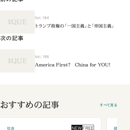
Vol. 184
トランプ政権の「一国主義」と「帝国主義」
次の記事
Vol. 186
America First? China for YOU!
おすすめの記事
すべて見る
NEW
FREE
社会
経済・ビ