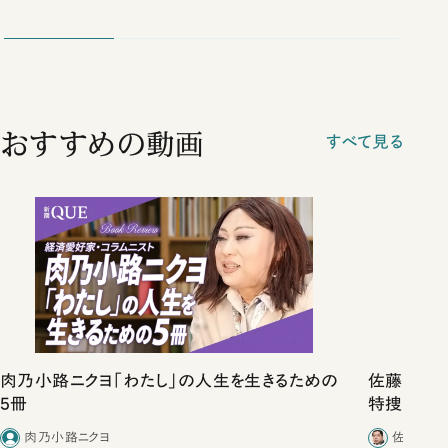
おすすめの動画
すべて見る
肉乃小路ニクヨ「わたし」の人生を生きるための
佐藤優vs
5冊
特捜取調
合ったこと
肉乃小路ニクヨ
佐藤優／