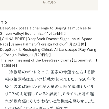
もっと見る
目次
DeepSeek poses a challenge to Beijing as much as to
Silicon Valley【Economist／1月29日付】
［CHINA BRIEF］DeepSeek Doesn't Signal an AI Space
Race【James Palmer／Foreign Policy／1月28日付】
DeepSeek Is Reshaping China's AI Landscape【Ray Wang
／Foreign Policy／1月29日付】
The real meaning of the DeepSeek drama【Economist／1
月29日付】
冷戦期の米ソにとって、国家の命運を左右する情
報の筆頭格は互いの核戦力状況でした。1950年代
後半の米政府はソ連が大量の大陸間弾道ミサイル
（ICBM）を配備していると誤認し、ミサイル技術の遅
れが致命傷になりかねないと危機感を募らせました。
いわゆる「ミサイル・ギャップ」論です。