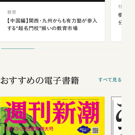
社会
教育
橋本愛
【中国編】関西・九州からも有力塾が参入
分 佐
する“超名門校”揃いの教育市場
おすすめの電子書籍
すべて見る