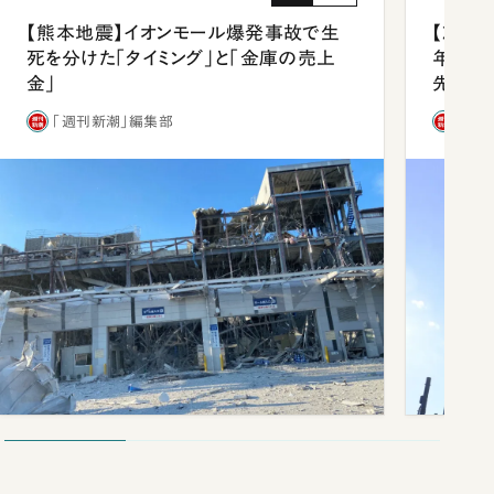
【熊本地震】イオンモール爆発事故で生
【就活
死を分けた「タイミング」と「金庫の売上
年会は
金」
先1位
「週刊新潮」編集部
「週