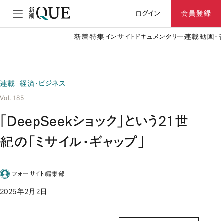
ログイン
会員登録
新着
特集
インサイト
ドキュメンタリー
連載
動画・
連載｜経済・ビジネス
Vol. 185
「DeepSeekショック」という21世
紀の「ミサイル・ギャップ」
フォーサイト編集部
2025年2月2日