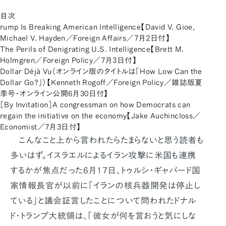
目次
rump Is Breaking American Intelligence【David V. Gioe,
Michael V. Hayden／Foreign Affairs／7月2日付】
The Perils of Denigrating U.S. Intelligence【Brett M.
Holmgren／Foreign Policy／7月3日付】
Dollar Déjà Vu（オンライン版のタイトルは「How Low Can the
Dollar Go?」）【Kenneth Rogoff／Foreign Policy／雑誌版夏
季号・オンライン公開6月30日付】
［By Invitation］A congressman on how Democrats can
regain the initiative on the economy【Jake Auchincloss／
Economist／7月3日付】
こんなこと上から言われたらたまらないと思う読者も
多いはず。イスラエルによるイラン攻撃に米国も連携
するかが焦点だった6月17日、トゥルシ・ギャバード国
家情報長官が以前に「イランの核兵器開発は停止し
ている」と議会証言したことについて問われたドナル
ド・トランプ大統領は、「彼女が何を言おうと気にしな