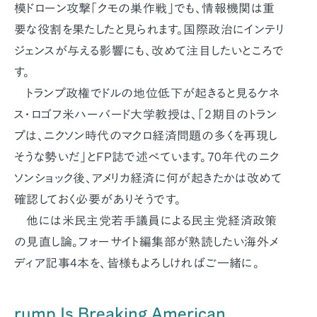
模ドローン攻撃「クモの巣作戦」でも、情報機関は重
要な役割を果たしたと見られます。国際政治にインテリ
ジェンスが与える影響にも、改めて注目したいところで
す。
トランプ政権でドルの地位低下が起きると見るケネ
ス・ロゴフ米ハーバード大学教授は、「2期目のトラン
プは、ニクソン時代のマクロ経済問題の多くを再現し
そうな勢いだ」とFP誌で述べています。70年代のニク
ソンショック後、アメリカ経済に何が起きたかは改めて
確認しておく必要がありそうです。
他には米民主党若手議員による民主党経済政策
の見直し論。フォーサイト編集部が熟読したい海外メ
ディア記事4本を、皆様もよろしければご一緒に。
rump Is Breaking American