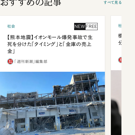
おすすめの記事
すべて見る
社会
NEW
FREE
社会
橋本愛
【熊本地震】イオンモール爆発事故で生
分 佐
死を分けた「タイミング」と「金庫の売上
金」
「週
「週刊新潮」編集部