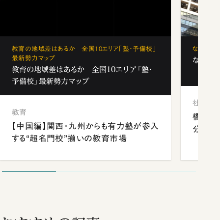
教育の地域差はあるか 全国10エリア「塾・予備校」
なぜ「フ
最新勢力マップ
なぜ「フ
教育の地域差はあるか 全国10エリア「塾・
予備校」最新勢力マップ
社会
教育
橋本愛
【中国編】関西・九州からも有力塾が参入
分 佐
する“超名門校”揃いの教育市場