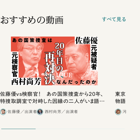
おすすめの動画
すべて見る
佐藤優vs検察官！ あの国策捜査から20年、
東京は都心
特捜取調室で対峙した因縁の二人がいま語り
物語」にリ
合ったこと
佐藤優／出演者
西村尚芳／出演者
河野有理