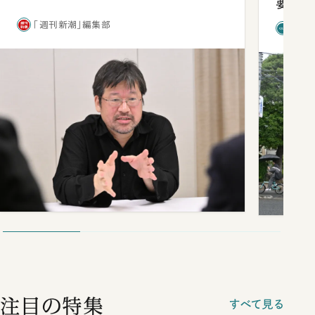
要だっ
「週刊新潮」編集部
「新
注目の特集
すべて見る