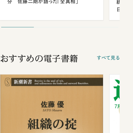
分 佐藤二朗が語った「全真相」
統領と
日米関
が明か
談まで
おすすめの電子書籍
すべて見る