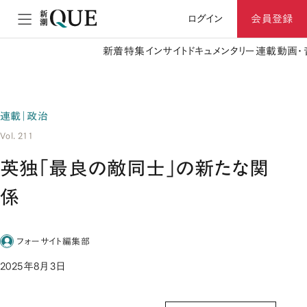
ログイン
会員登録
新着
特集
インサイト
ドキュメンタリー
連載
動画・
連載｜政治
Vol. 211
英独「最良の敵同士」の新たな関
係
フォーサイト編集部
2025年8月3日