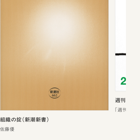
週刊新潮2
「週刊新潮
組織の掟（新潮新書）
佐藤優