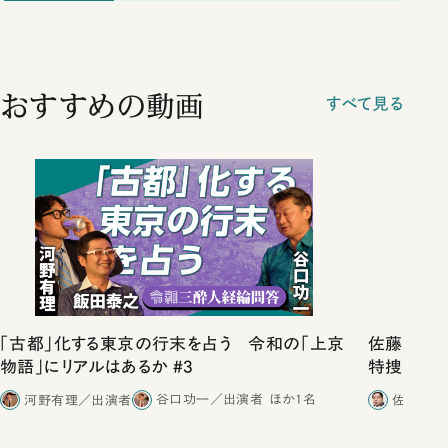
おすすめの動画
すべて見る
「古都」化する東京の行末を占う 令和の「上京
佐藤優vs
物語」にリアルはあるか #3
特捜取調
合ったこと
河野有理／出演者
谷口功一／出演者
ほか1名
佐藤優／