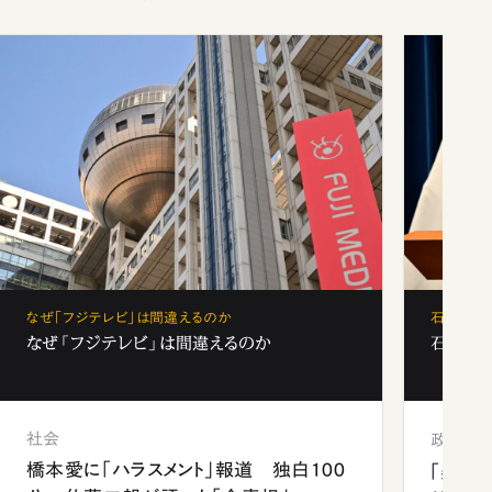
なぜ「フジテレビ」は間違えるのか
石破茂、
なぜ「フジテレビ」は間違えるのか
石破茂、
社会
政治
橋本愛に「ハラスメント」報道 独白100
「楽し