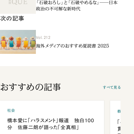
「石破おろし」と「石破やめるな」――日本
政治の不可解な新時代
次の記事
Vol. 212
海外メディアのおすすめ夏読書 2025
おすすめの記事
すべて見る
社会
教育
橋本愛に「ハラスメント」報道 独白100
「早実
分 佐藤二朗が語った「全真相」
貫校へ