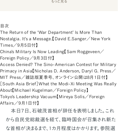
もっと見る
目次
The Return of the ‘War Department’ Is More Than
Nostalgia. It's a Message.【David E.Sanger／New York
Times／9月5日付】
China's Military Is Now Leading【Sam Roggeveen／
Foreign Policy／9月3日付】
Access Denied? The Sino-American Contest for Military
Primacy in Asia【Nicholas D. Anderson, Daryl G. Press／
MIT Press／雑誌版夏季号、オンライン公開は8月1日付】
［South Asia Brief］What the Modi-Xi Meeting Was Really
About【Michael Kugelman／Foreign Policy】
Tokyo's Leadership Vacuum【Mireya Solís／Foreign
Affairs／9月1日付】
本日7日、石破茂首相が辞任を表明しました。これ
から自民党総裁選を経て、臨時国会が召集され新た
な首相が決まるまで、1カ月程度はかかります。参院選