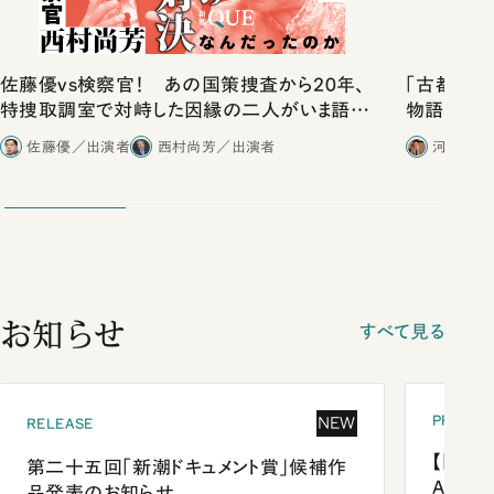
佐藤優vs検察官！ あの国策捜査から20年、
「古都」化
特捜取調室で対峙した因縁の二人がいま語り
物語」にリ
合ったこと
佐藤優／出演者
西村尚芳／出演者
河野有理
お知らせ
すべて見る
PRESEN
NEW
RELEASE
【「新潮
第二十五回「新潮ドキュメント賞」候補作
Anni
品発表のお知らせ