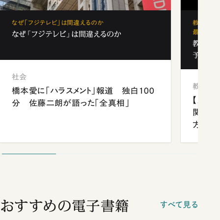
なぜ「フジテレビ」は間違えるのか
教育の地
最新勢力
なぜ「フジテレビ」は間違えるのか
教育の地
予備校
社会
教育
橋本愛に「ハラスメント」報道 独白100
【九州
分 佐藤二朗が語った「全真相」
関西資
方
おすすめの電子書籍
すべて見る