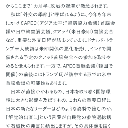
からここまで1カ月半。政治の遅滞が懸念されます。
秋は「外交の季節」と呼ばれるように、今年も年末
にかけてAPEC（アジア太平洋経済協力会議）首脳会
議や日中韓首脳会議、クアッド（米日豪印）首脳会合
など、重要な外交日程が詰まっています。ドナルド・トラ
ンプ米大統領は米印関係の悪化を受け、インドで開
催される予定のクアッド首脳会合への参加を取りや
めると伝えられます。一方で、APEC首脳会議（韓国で
開催）の前後にはトランプ氏が訪中する形での米中
首脳会談の可能性もあります。
日本が直接かかわるもの、日本を取り巻く国際環
境に大きな影響を及ぼすもの、これらの重要日程に
日本の新たなリーダーはどのような姿勢で臨むのか。
「解党的出直し」という言葉が自民党の参院選総括
や石破氏の発言に頻出しますが、その具体像を描く