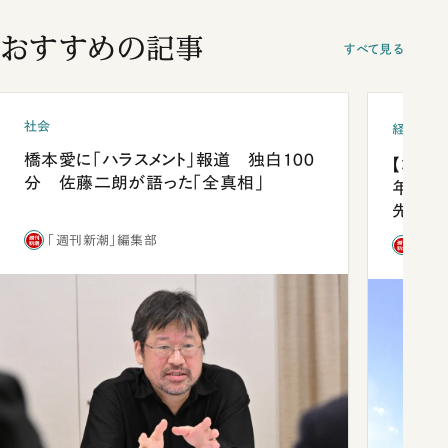
おすすめの記事
すべて見る
社会
経済・ビ
橋本愛に「ハラスメント」報道 独白100
【コン
分 佐藤二朗が語った「全真相」
年会は
先1位
「週刊新潮」編集部
「週