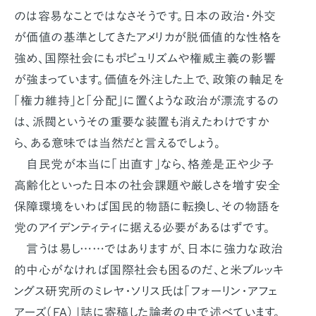
のは容易なことではなさそうです。日本の政治・外交
が価値の基準としてきたアメリカが脱価値的な性格を
強め、国際社会にもポピュリズムや権威主義の影響
が強まっています。価値を外注した上で、政策の軸足を
「権力維持」と「分配」に置くような政治が漂流するの
は、派閥というその重要な装置も消えたわけですか
ら、ある意味では当然だと言えるでしょう。
自民党が本当に「出直す」なら、格差是正や少子
高齢化といった日本の社会課題や厳しさを増す安全
保障環境をいわば国民的物語に転換し、その物語を
党のアイデンティティに据える必要があるはずです。
言うは易し……ではありますが、日本に強力な政治
的中心がなければ国際社会も困るのだ、と米ブルッキ
ングス研究所のミレヤ・ソリス氏は「フォーリン・アフェ
アーズ（FA）」誌に寄稿した論考の中で述べています。