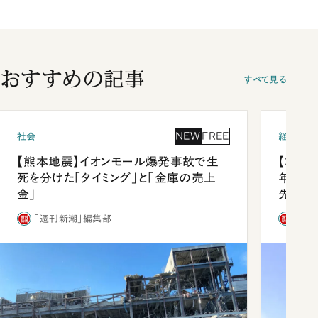
おすすめの記事
すべて見る
NEW
FREE
社会
経済・ビ
【熊本地震】イオンモール爆発事故で生
【コン
死を分けた「タイミング」と「金庫の売上
年会は
金」
先1位
「週刊新潮」編集部
「週