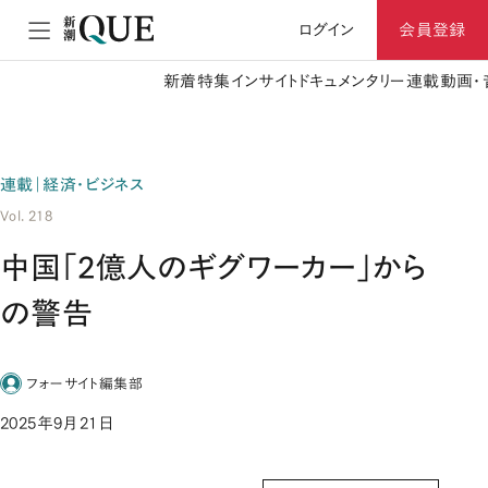
ログイン
会員登録
新着
特集
インサイト
ドキュメンタリー
連載
動画・
連載｜経済・ビジネス
Vol. 218
中国「2億人のギグワーカー」から
の警告
フォーサイト編集部
2025年9月21日