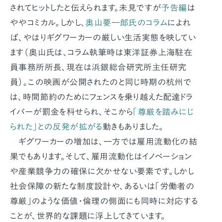
されてヒットしたと伝えられます。未見ですが
予告編
は
ややコミカル。しかし、
奥山要一郎氏のコラム
によれ
ば、やはりギグワーカーの厳しい生活実態を映してい
ます（奥山氏は、コラム執筆時は東洋証券上海駐在
員事務所所長、現在は浜銀総合研究所主任研究
員）。この映画が公開されたのと同じ時期の杭州で
は、時間節約のためにフェンスを乗り越えた配達ドラ
イバーが罰金を科せられ、そこから
「尊厳を踏みにじ
られた」との反発が拡がる
動きもありました。
ギグワーカーの増加は、一方では雇用流動化の結
果でもあります。そして、雇用流動化はイノベーション
や産業競争力の確保に欠かせない要素です。しかし
社会保障の新たな制度設計や、あるいは「労働者の
尊厳」のような価値・倫理の側面にも同時に対応する
ことが、世界的な課題に浮上してきています。