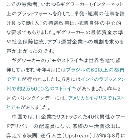
こでの労働者、いわゆるギグワーカー（インターネット
上のプラットフォームを介して、単発・短期の仕事を請
け負って働く人）の待遇改善は、抗議自体の中心的
な要求でもありました。ギグワーカーの最低賃金水準
や社会保障拡充、アプリ運営企業への規制を求める
声が上がったのです。
ギグワーカーのデモやストライキは世界各地で頻
発しています。今年4月には
ブラジルの60以上の都市
でデモ
が行われましたし、6月には
インドのラジャスタン
州で約2万5000名のストライキ
がありました。昨年2
月のバレンタインデーには、
アメリカとイギリスでもスト
とデモ
がありました。
中国では、IT企業でリストラされた40代男性がフー
ドデリバリーの配達員になり、家族の生活費捻出に
奔走する映画「逆行人生（Upstream）」が昨年8月に