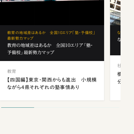
教育の地域差はあるか 全国10エリア「塾・予備校」
なぜ「フ
最新勢力マップ
なぜ「フ
教育の地域差はあるか 全国10エリア「塾・
予備校」最新勢力マップ
社会
教育
橋本愛
【四国編】東京・関西からも進出 小規模
分 佐
ながら4県それぞれの塾事情あり