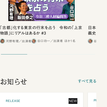
「古都」化する東京の行末を占う 令和の「上京
日本史は
物語」にリアルはあるか #3
義史観を
河野有理／出演者
谷口功一／出演者
ほか1名
谷口功一
お知らせ
すべて見る
PRESEN
NEW
RELEASE