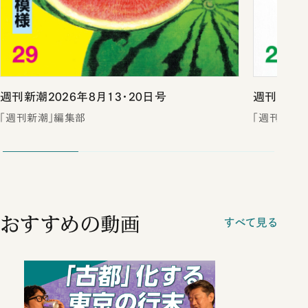
週刊新潮2026年8月13・20日号
週刊新潮2
「週刊新潮」編集部
「週刊新潮
おすすめの動画
すべて見る