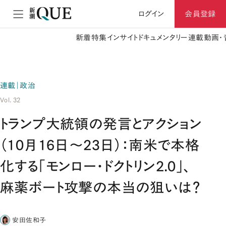
ログイン
会員登録
新着
特集
インサイト
ドキュメンタリー
連載
動画・
連載｜政治
Vol. 32
トランプ大統領の発言とアクション
（10月16日～23日）：南米で本格
化する「モンロー・ドクトリン2.0」、
麻薬ボート攻撃の本当の狙いは？
安田佐和子