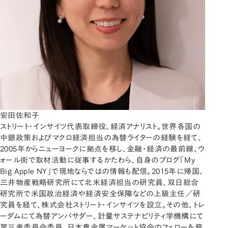
安田佐和子
ストリート・インサイツ代表取締役、経済アナリスト。世界各国の
中銀政策およびマクロ経済担当の為替ライターの経験を経て、
2005年からニューヨークに拠点を移し、金融・経済の最前線、ウ
ォール街で取材活動に従事するかたわら、自身のブログ「My
Big Apple NY」で現地ならではの情報も配信。2015年に帰国、
三井物産戦略研究所にて北米経済担当の研究員、双日総合
研究所で米国政治経済や経済安全保障などの上級主任／研
究員を経て、株式会社ストリート・インサイツを設立。その他、トレ
ーダムにて為替アンバサダー、計量サステナビリティ学機構にて
第三者委員会委員、日本貴金属マーケット協会のフェローを務