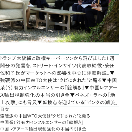
トランプ大統領と政権キーパーソンから飛び出した1週
間分の発言を、ストリート・インサイツ代表取締役・安田
佐和子氏がマーケットへの影響を中心に詳細解説。▼
強硬派の中国WTO大使は“クビにされた”と煽る▼中国
系（？）有力インフルエンサーの「絵解き」▼中国レアアー
ス輸出規制強化の本当の引き金▼ベネズエラへの「地
上攻撃」にも言及▼転換点を迎えている「ピンクの潮流」
目次
強硬派の中国WTO大使は“クビにされた”と煽る
中国系（？）有力インフルエンサーの「絵解き」
中国レアアース輸出規制強化の本当の引き金