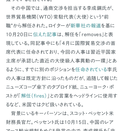
その中国では、通商交渉を担当する李成鋼氏が、
世界貿易機関（WTO）常駐代表（大使）という“前
職”から解任された。ロイターが
新華社の報道
を基に
10月20日に
伝えた記事
は、解任を「removes」と表
現している。同記事中にも「4月に国際貿易交渉の首
席代表に任命されており、今回の人事は習近平国家
主席が承認した直近の大使級人事異動の一環」とあ
るように、すでに別のポジションを
任命されている
李氏
の人事は既定方針に沿ったものだが、追随して報じた
ニューズコープ傘下のタブロイド紙、ニューヨーク・ポ
ストが「
解任（fires）
」との言葉をヘッドラインに使用す
るなど、米国ではクビ扱いされている。
背景にいるキーパーソンは、スコット・ベッセント米
財務長官だ。ベッセント氏は10月15日、中国のレア
アース輸出規制をめぐる発言の中で、李成鋼氏を「非