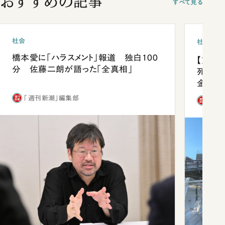
おすすめの記事
すべて見る
社会
社会
橋本愛に「ハラスメント」報道 独白100
【熊本
分 佐藤二朗が語った「全真相」
死を分
金」
「週刊新潮」編集部
「週