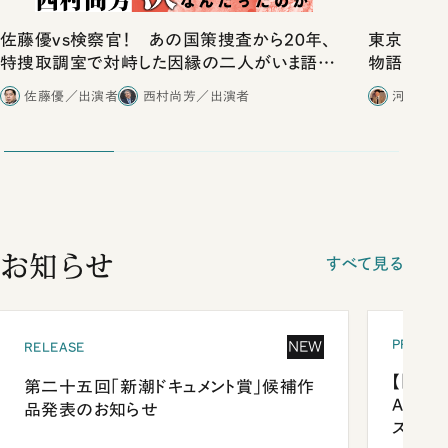
佐藤優vs検察官！ あの国策捜査から20年、
東京は都心
特捜取調室で対峙した因縁の二人がいま語り
物語」にリ
合ったこと
佐藤優／出演者
西村尚芳／出演者
河野有理
お知らせ
すべて見る
PRESEN
NEW
RELEASE
【「新潮
第二十五回「新潮ドキュメント賞」候補作
Anni
品発表のお知らせ
ズプレ