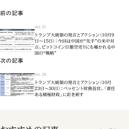
前の記事
Vol. 31
トランプ大統領の発言とアクション（10月9
日～15日）：今回は中国が“先手”の米中対
立、ビットコイン巨額空売りにも囁かれる中
国の“戦略”
次の記事
Vol. 33
トランプ大統領の発言とアクション（10月
23日～30日）：ベッセント財務長官、「責任
ある積極財政」に釘を刺す