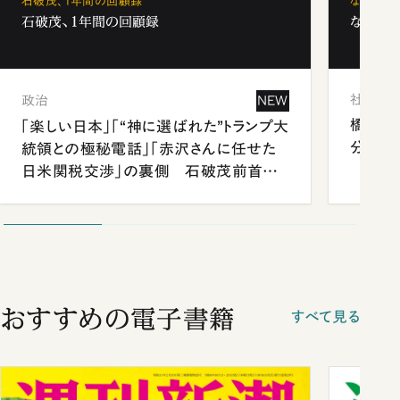
石破茂、1年間の回顧録
なぜ「フ
石破茂、1年間の回顧録
なぜ「フ
社会
政治
NEW
橋本愛
「楽しい日本」「“神に選ばれた”トランプ大
分 佐
統領との極秘電話」「赤沢さんに任せた
日米関税交渉」の裏側 石破茂前首相
が明かす施政方針演説から日米首脳会
談まで
おすすめの電子書籍
すべて見る